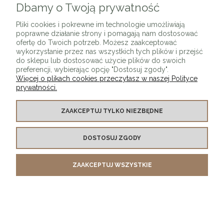
Dbamy o Twoją prywatność
Pliki cookies i pokrewne im technologie umożliwiają
poprawne działanie strony i pomagają nam dostosować
ofertę do Twoich potrzeb. Możesz zaakceptować
wykorzystanie przez nas wszystkich tych plików i przejść
do sklepu lub dostosować użycie plików do swoich
preferencji, wybierając opcję "Dostosuj zgody".
Więcej o plikach cookies przeczytasz w naszej Polityce
prywatności.
Lampa wisząca PETITE 10 cm - LED, biała
ZAAKCEPTUJ TYLKO NIEZBĘDNE
kompaktowa
379,00 zł
DOSTOSUJ ZGODY
DO KOSZYKA
ZAAKCEPTUJ WSZYSTKIE