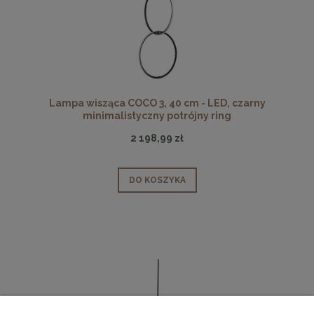
Lampa wisząca COCO 3, 40 cm - LED, czarny
minimalistyczny potrójny ring
2 198,99 zł
DO KOSZYKA