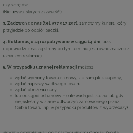
czy wkrętów.
(Nie używaj starych zszywek!!!).
3. Zadzwoń do nas (tel. 577 917 297
),
zamówimy kuriera, który
przyjedzie po odbiór paczki.
4. Reklamacje są rozpatrywane w ciągu 14 dni
,
brak
odpowiedzi z naszej strony po tym terminie jest równoznaczne z
uznaniem reklamacji.
5. W przypadku uznanej reklamacji
możesz:
żądać wymiany towaru na nowy, taki sam jak zakupiony;
żądać naprawy wadliwego towaru;
żądać obniżenia ceny;
lub odstąpić od umowy – o ile wada jest istotna lub gdy
nie jesteśmy w stanie odtworzyć zamówionego przez
Ciebie towaru (np. w przypadku produktów z wyprzedaży).
Prosimy skontaktować się z naszym Biurem Obsługi Klienta,