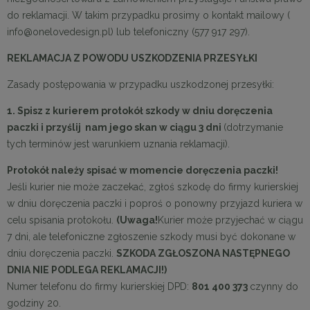
do reklamacji. W takim przypadku prosimy o kontakt mailowy (
info@onelovedesign.pl) lub telefoniczny (577 917 297).
REKLAMACJA Z POWODU USZKODZENIA PRZESYŁKI
Zasady postępowania w przypadku uszkodzonej przesyłki:
1. Spisz z kurierem protokół szkody w dniu doręczenia
paczki i przyślij nam jego skan w ciągu 3 dni
(dotrzymanie
tych terminów jest warunkiem uznania reklamacji).
Protokół należy spisać w momencie doręczenia paczki!
Jeśli kurier nie może zaczekać, zgłoś szkodę do firmy kurierskiej
w dniu doręczenia paczki i poproś o ponowny przyjazd kuriera w
celu spisania protokołu.
(Uwaga!
Kurier może przyjechać w ciągu
7 dni, ale telefoniczne zgłoszenie szkody musi być dokonane w
dniu doręczenia paczki.
SZKODA ZGŁOSZONA NASTĘPNEGO
DNIA NIE PODLEGA REKLAMACJI!)
Numer telefonu do firmy kurierskiej DPD:
801 400 373
czynny do
godziny 20.