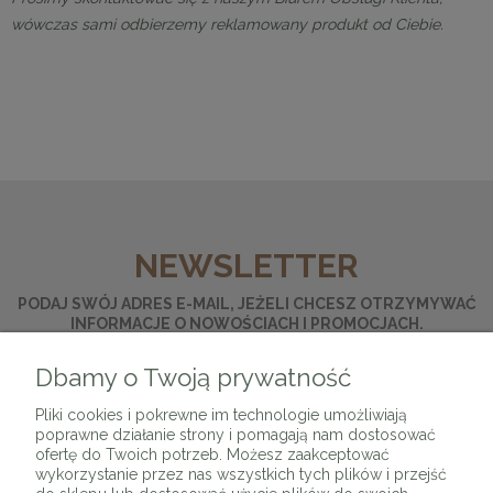
wówczas sami odbierzemy reklamowany produkt od Ciebie.
NEWSLETTER
PODAJ SWÓJ ADRES E-MAIL, JEŻELI CHCESZ OTRZYMYWAĆ
INFORMACJE O NOWOŚCIACH I PROMOCJACH.
Dbamy o Twoją prywatność
ZAPISZ SIĘ
Pliki cookies i pokrewne im technologie umożliwiają
poprawne działanie strony i pomagają nam dostosować
ofertę do Twoich potrzeb. Możesz zaakceptować
wykorzystanie przez nas wszystkich tych plików i przejść