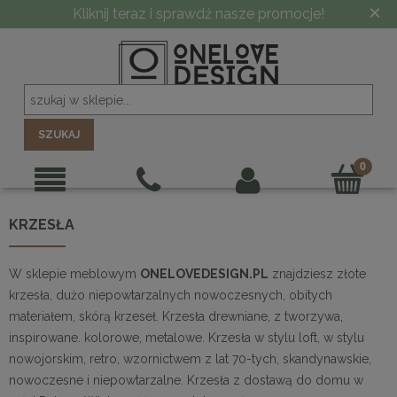
×
Kliknij teraz i sprawdź nasze promocje!
SZUKAJ
KRZESŁA
W sklepie meblowym
ONELOVEDESIGN.PL
znajdziesz złote
krzesła, dużo niepowtarzalnych nowoczesnych, obitych
materiałem, skórą krzeseł. Krzesła drewniane, z tworzywa,
inspirowane. kolorowe, metalowe. Krzesła w stylu loft, w stylu
nowojorskim, retro, wzornictwem z lat 70-tych, skandynawskie,
nowoczesne i niepowtarzalne. Krzesła z dostawą do domu w