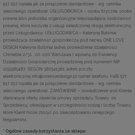
917 297
(opłata jak za połączenie standardowe - wg. cennika
właściwego operatora). USŁUGOBIORCA – osoba fizyczna, osoba
prawna albo jednostka organizacyjna nieposiadająca osobowości
prawnej, która korzysta z usługi świadczonej drogą elektroniczną
przez Usługodawcę. USŁUGODAWCA – Kateryna Butsmai
prowadząca działalność gospodarczą pod nazwą ONE LOVE
DESIGN Kateryna Butsmai (adres prowadzenia działalności
Chmielna 2/31 , 00-020 Warszawa ) wpisaną do Ewidencji
Działalności Gospodarczej prowadzonej pod numerem NIP :
1251585487
REGON 382541381; adres poczty
elektronicznej info@onelovedesign.pl numer telefonu: (+48) 577
917 297 (opłata jak za połączenie standardowe - wg. cennika
właściwego operatora). ZAMÓWIENIE – oświadczenie woli Klienta
stanowiące ofertę zawarcia umowy sprzedaży Towaru ze
Sprzedawcą, określające w szczególności rodzaj i liczbę Towaru,
które Klient może złożyć po zaakceptowaniu niniejszego
Regulaminu.
* Ogólne zasady korzystania ze sklepu