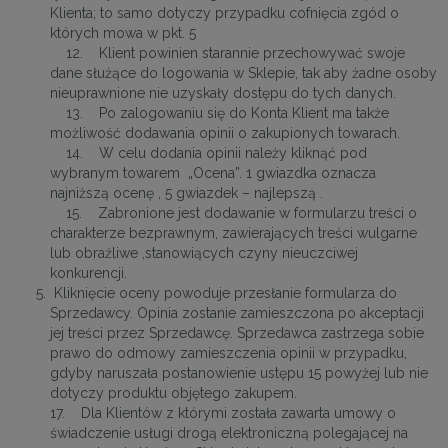
Klienta; to samo dotyczy przypadku cofnięcia zgód o
których mowa w pkt. 5
12. Klient powinien starannie przechowywać swoje
dane służące do logowania w Sklepie, tak aby żadne osoby
nieuprawnione nie uzyskały dostępu do tych danych.
13. Po zalogowaniu się do Konta Klient ma także
możliwość dodawania opinii o zakupionych towarach.
14. W celu dodania opinii należy kliknąć pod
wybranym towarem „Ocena”. 1 gwiazdka oznacza
najniższą ocenę , 5 gwiazdek – najlepszą .
15. Zabronione jest dodawanie w formularzu treści o
charakterze bezprawnym, zawierających treści wulgarne
lub obraźliwe ,stanowiących czyny nieuczciwej
konkurencji.
Kliknięcie oceny powoduje przesłanie formularza do
Sprzedawcy. Opinia zostanie zamieszczona po akceptacji
jej treści przez Sprzedawcę. Sprzedawca zastrzega sobie
prawo do odmowy zamieszczenia opinii w przypadku,
gdyby naruszała postanowienie ustępu 15 powyżej lub nie
dotyczy produktu objętego zakupem.
17. Dla Klientów z którymi została zawarta umowy o
świadczenie usługi drogą elektroniczną polegającej na