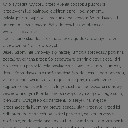
W przypadku wyboru przez Klienta sposobu płatności
przelewem lub płatności elektroniczne
- od momentu
zaksięgowania wpłaty na rachunku bankowym Sprzedawcy lub
koncie rozliczeniowym PAYU do chwili skompletowania i
wysłania Towarów.
Paczki kurierskie dostarczane są w ciągu deklarowan
ych przez
przewoźnika 3 dni roboczych.
Jeżeli Strony nie umówiły się inaczej, umowa sprzedaży powinna
zostać wykonana przez Sprzedawcę w terminie trzydziestu dni
po złożeniu przez Klienta oświadczenia woli o zawarciu umowy.
Jeżeli Sprzedawca nie może spełnić świadczenia z tego powodu,
że przedmiot świadczenia nie jest dostępny, niezwłocznie,
najpóźniej jednak w terminie trzydziestu dni od zawarcia umowy,
zawiadomi o tym Klienta i zwróci całą otrzymaną od niego sumę
pieniężną. Uwaga! Po dostarczeniu przesyłki na miejsce
przeznaczenia Klient ma prawo zbadać stan przesyłki przed jej
odbiorem od przewoźnika. Jeżeli przed wydaniem przesyłki
okaże się, że doznała ona ubytku lub uszkodzenia to przewoźnik
ma obowiązek niezwłocznie protokolarnie ustalić stan przesyłki