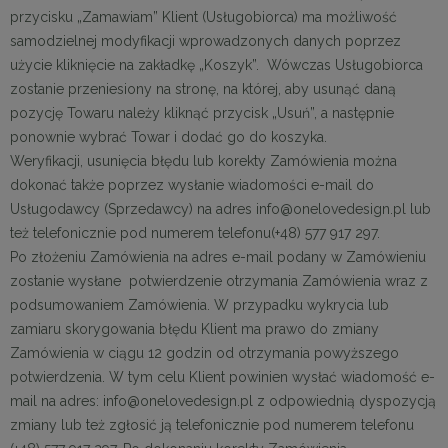
przycisku „Zamawiam” Klient (Usługobiorca) ma możliwość
samodzielnej modyfikacji wprowadzonych danych poprzez
użycie kliknięcie na zakładkę „Koszyk”. Wówczas Usługobiorca
zostanie przeniesiony na stronę, na której, aby usunąć daną
pozycję Towaru należy kliknąć przycisk „Usuń”, a następnie
ponownie wybrać Towar i dodać go do koszyka.
Weryfikacji, usunięcia błędu lub korekty Zamówienia można
dokonać także poprzez wysłanie wiadomości e-mail do
Usługodawcy (Sprzedawcy) na adres info@onelovedesign.pl lub
też telefonicznie pod numerem telefonu(+48) 577 917 297.
Po złożeniu Zamówienia na adres e-mail podany w Zamówieniu
zostanie wysłane potwierdzenie otrzymania Zamówienia wraz z
podsumowaniem Zamówienia. W przypadku wykrycia lub
zamiaru skorygowania błędu Klient ma prawo do zmiany
Zamówienia w ciągu 12 godzin od otrzymania powyższego
potwierdzenia. W tym celu Klient powinien wysłać wiadomość e-
mail na adres: info@onelovedesign.pl z odpowiednią dyspozycją
zmiany lub też zgłosić ją telefonicznie pod numerem telefonu