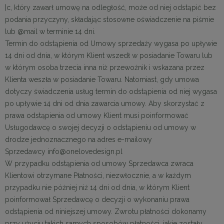
]c, który zawarł umowę na odległość, może od niej odstąpić bez
podania przyczyny, składając stosowne oświadczenie na piśmie
lub @mail w terminie 14 dni.
Termin do odstąpienia od Umowy sprzedaży wygasa po upływie
14 dni od dnia, w którym Klient wszedł w posiadanie Towaru lub
w którym osoba trzecia inna niż przewoźnik i wskazana przez
Klienta weszła w posiadanie Towaru. Natomiast, gdy umowa
dotyczy świadczenia usług termin do odstąpienia od niej wygasa
po upływie 14 dni od dnia zawarcia umowy. Aby skorzystać z
prawa odstąpienia od umowy Klient musi poinformować
Usługodawcę o swojej decyzji o odstąpieniu od umowy w
drodze jednoznacznego na adres e-mailowy
Sprzedawcy info@onelovedesign.pl
W przypadku odstąpienia od umowy Sprzedawca zwraca
Klientowi otrzymane Płatności, niezwłocznie, a w każdym
przypadku nie później niż 14 dni od dnia, w którym Klient
poinformował Sprzedawcę o decyzji o wykonaniu prawa
odstąpienia od niniejszej umowy. Zwrotu płatności dokonamy
przy użyciu takich samych sposobów płatności, jakie zostały