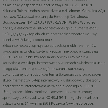
działalność gospodarczą pod nazwą ONE LOVE DESIGN
Kateryna Butsmai (adres prowadzenia działalności: Chmielna 2/31
, 00-020 Warszawa) wpisaną do Ewidencji Działalności
Gospodarczej, NIP : 1251585487
, REGON: 382541381; adres
poczty elektronicznej info@onelovedesign.pl numer telefonu:
(+48) 577 917 297 (opłata jak za połączenie standardowe - wg.
cennika właściwego operatora ).
Sklep internetowy zajmuje się sprzedażą mebli i elementów
wyposażenia wnętrz. Użyte w Regulaminie pojęcia oznaczają:
REGULAMIN – niniejszy regulamin obejmujący warunki
korzystania ze sklepu internetowego w ramach świadczenia usług
drogą elektroniczną oraz ogólne warunki sprzedaży
dokonywanej pomiędzy Klientem a Sprzedawcą prowadzącym
sklep internetowy. Sklep internetowy - Usługodawcy dostępny
pod adresem internetowym www.onelovedesign.pl KLIENT–
Usługobiorca, który zamierza zawrzeć lub zawarł umowę
sprzedaży ze Sprzedawcą. KONSUMENT – zgodnie z art. 221
ustawy z dnia 23 kwietnia 1964 Kodeksu Cywilnego osoba