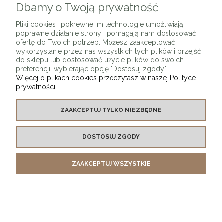
Dbamy o Twoją prywatność
Ewentualne spory powstałe pomiędzy Usługodawcą
(Sprzedawcą), a Usługobiorcą (Klientem) będącym jednocześnie
Pliki cookies i pokrewne im technologie umożliwiają
konsumentem w rozumieniu art. 22[1] ustawy z dnia 23 kwietnia
poprawne działanie strony i pomagają nam dostosować
1964 Kodeks Cywilny zostają poddane sądom właściwym
ofertę do Twoich potrzeb. Możesz zaakceptować
wykorzystanie przez nas wszystkich tych plików i przejść
zgodnie z przepisami ustawy z dnia 17 listopada 1964 r. Kodeks
do sklepu lub dostosować użycie plików do swoich
postępowania cywilnego.
preferencji, wybierając opcję "Dostosuj zgody".
Ewentualne spory powstałe pomiędzy Usługodawcą
Więcej o plikach cookies przeczytasz w naszej Polityce
prywatności.
(Sprzedawcą), a Usługobiorcą (Klientem) niebędącym
jednocześnie konsumentem w rozumieniu art. 22[1] ustawy z dnia
ZAAKCEPTUJ TYLKO NIEZBĘDNE
23 kwietnia 1964 Kodeks Cywilny mogą zostać skierowane do
mediacji, gdzie strona trzecia, którą jest mediator lub arbiter
pomaga w osiągnięciu porozumienia bez konieczności
DOSTOSUJ ZGODY
angażowania wymiaru sprawiedliwości w przeciwnym razie
zostają poddane sądowi właściwemu ze względu na siedzibę
ZAAKCEPTUJ WSZYSTKIE
Usługodawcy (Sprzedawcy) .
Regulamin obowiązuje od dnia 07.03. 2019 roku. Usługobiorca
(Sprzedawca) zastrzega sobie prawo zmian postanowień
niniejszego Regulaminu zobowiązując się jednocześnie do
publikacji jednolitego tekstu Regulaminu na stronie sklepu