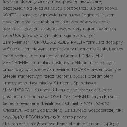
fizyczna dokonująca czynności prawnej niezwiązanej
bezpośrednio z jej działalnością gospodarczą lub zawodową.
KONTO – oznaczony indywidualną nazwą (loginem) i hasłem
podanym przez Usługobiorcę zbiór zasobów w systemie
teleinformatycznym Usługodawcy, w którym gromadzone są
dane Usługobiorcy w tym informacje o złożonych
Zamówieniach. FORMULARZ REJESTRACJI – formularz dostępny
w Sklepie internetowym umożliwiający utworzenie Konta, będący
jednocześnie Formularzem Zamówienia. FORMULARZ
ZAMÓWIENIA – formularz dostępny w Sklepie internetowym
umożliwiający złożenie Zamówienia. TOWAR – prezentowany w
Sklepie internetowym rzecz ruchoma będąca przedmiotem
umowy sprzedaży między Klientem a Sprzedawcą.
SPRZEDAWCA – Kateryna Butsmai prowadząca działalność
gospodarczą pod nazwą ONE LOVE DESIGN Kateryna Butsmai
(adres prowadzenia działalności : Chmielna 2/31 , 00-020
Warszawa) wpisaną do Ewidencji Działalności Gospodarczej NIP :
1251585487
REGON 382541381; adres poczty
elektronicznej info@onelovedesign.pl numer telefonu
:
(+48) 577