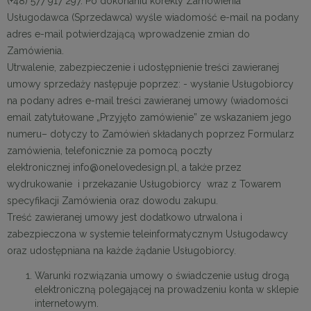
(+48) 577 917 297. Po dokonaniu korekty Zamówienia
Usługodawca (Sprzedawca) wyśle wiadomość e-mail na podany
adres e-mail potwierdzającą wprowadzenie zmian do
Zamówienia.
Utrwalenie, zabezpieczenie i udostępnienie treści zawieranej
umowy sprzedaży następuje poprzez: - wysłanie Usługobiorcy
na podany adres e-mail treści zawieranej umowy (wiadomości
email zatytułowane „Przyjęto zamówienie” ze wskazaniem jego
numeru– dotyczy to Zamówień składanych poprzez Formularz
zamówienia, telefonicznie za pomocą poczty
elektronicznej info@onelovedesign.pl, a także przez
wydrukowanie i przekazanie Usługobiorcy wraz z Towarem
specyfikacji Zamówienia oraz dowodu zakupu.
Treść zawieranej umowy jest dodatkowo utrwalona i
zabezpieczona w systemie teleinformatycznym Usługodawcy
oraz udostępniana na każde żądanie Usługobiorcy.
Warunki rozwiązania umowy o świadczenie usług drogą
elektroniczną polegającej na prowadzeniu konta w sklepie
internetowym.