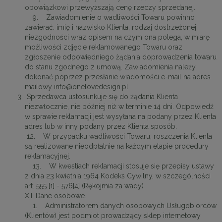
obowiązkowi przewyższają cenę rzeczy sprzedanej.
9. Zawiadomienie o wadliwości Towaru powinno
zawierać: imię i nazwisko Klienta, rodzaj dostrzeżonej
niezgodności wraz opisem na czym ona polega, w miarę
możliwości zdjęcie reklamowanego Towaru oraz
zgłoszenie odpowiedniego żądania doprowadzenia towaru
do stanu zgodnego z umową. Zawiadomienia należy
dokonać poprzez przesłanie wiadomości e-mail na adres
mailowy info@onelovedesign.pl
Sprzedawca ustosunkuje się do żądania Klienta
niezwłocznie, nie później niż w terminie 14 dni. Odpowiedź
w sprawie reklamacji jest wysyłana na podany przez Klienta
adres lub w inny podany przez Klienta sposób.
12. W przypadku wadliwości Towaru, roszczenia Klienta
są realizowane nieodpłatnie na każdym etapie procedury
reklamacyjnej.
13. W kwestiach reklamacji stosuje się przepisy ustawy
z dnia 23 kwietnia 1964 Kodeks Cywilny, w szczególności
art. 555 [1] - 576[4] (Rękojmia za wady)
XII. Dane osobowe.
1. Administratorem danych osobowych Usługobiorców
(Klientów) jest podmiot prowadzący sklep internetowy