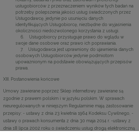
usługobiorców z przeznaczeniem wyników tych badań na
potrzeby polepszenia jakości usług świadczonych przez
Usługodawcę, jedynie po usunięciu danych
identyfikujących Usługobiorcę, niezbędne do wyjaśnienia
okoliczności niedozwolonego korzystania z usługi.
6. Usługobiorcy przysługuje prawo do wglądu w
swoje dane osobowe oraz prawo ich poprawiania.
7. Usługodawca jest uprawniony do ujawnienia danych
osobowych Usługobiorców jedynie podmiotom
upoważnionym na podstawie obowiązujących przepisów
prawa.
XIII. Postanowienia końcowe
Umowy zawierane poprzez Sklep internetowy zawierane są
zgodnie z prawem polskim i w języku polskim. W sprawach
nieuregulowanych w niniejszym Regulaminie mają zastosowanie
przepisy: - ustawy z dnia 23 kwietnia 1964 Kodeksu Cywilnego, -
ustawy o prawach konsumenta z dnia 30 maja 2014 r. -ustawy z
dnia 18 lipca 2002 roku o świadczeniu usług drogą elektroniczną
inne właściwe przepisy prawa polskiego.