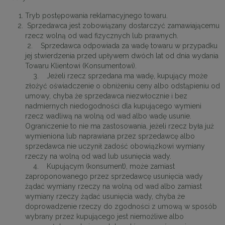
Tryb postępowania reklamacyjnego towaru.
Sprzedawca jest zobowiązany dostarczyć zamawiającemu
rzecz wolną od wad fizycznych lub prawnych.
2. Sprzedawca odpowiada za wadę towaru w przypadku
jej stwierdzenia przed upływem dwóch lat od dnia wydania
Towaru Klientowi (Konsumentowi).
3. Jeżeli rzecz sprzedana ma wadę, kupujący może
złożyć oświadczenie o obniżeniu ceny albo odstąpieniu od
umowy, chyba że sprzedawca niezwłocznie i bez
nadmiernych niedogodności dla kupującego wymieni
rzecz wadliwą na wolną od wad albo wadę usunie.
Ograniczenie to nie ma zastosowania, jeżeli rzecz była już
wymieniona lub naprawiana przez sprzedawcę albo
sprzedawca nie uczynił zadość obowiązkowi wymiany
rzeczy na wolną od wad lub usunięcia wady.
4. Kupującym (konsument), może zamiast
zaproponowanego przez sprzedawcę usunięcia wady
żądać wymiany rzeczy na wolną od wad albo zamiast
wymiany rzeczy żądać usunięcia wady, chyba że
doprowadzenie rzeczy do zgodności z umową w sposób
wybrany przez kupującego jest niemożliwe albo