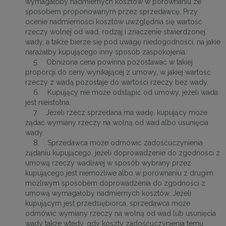
wymagałoby nadmiernych kosztów w porównaniu ze
sposobem proponowanym przez sprzedawcę. Przy
ocenie nadmierności kosztów uwzględnia się wartość
rzeczy wolnej od wad, rodzaj i znaczenie stwierdzonej
wady, a także bierze się pod uwagę niedogodności, na jakie
narażałby kupującego inny sposób zaspokojenia.
5. Obniżona cena powinna pozostawać w takiej
proporcji do ceny wynikającej z umowy, w jakiej wartość
rzeczy z wadą pozostaje do wartości rzeczy bez wady.
6. Kupujący nie może odstąpić od umowy, jeżeli wada
jest nieistotna.
7. Jeżeli rzecz sprzedana ma wadę, kupujący może
żądać wymiany rzeczy na wolną od wad albo usunięcia
wady.
8. Sprzedawca może odmówić zadośćuczynienia
żądaniu kupującego, jeżeli doprowadzenie do zgodności z
umową rzeczy wadliwej w sposób wybrany przez
kupującego jest niemożliwe albo w porównaniu z drugim
możliwym sposobem doprowadzenia do zgodności z
umową wymagałoby nadmiernych kosztów. Jeżeli
kupującym jest przedsiębiorca, sprzedawca może
odmówić wymiany rzeczy na wolną od wad lub usunięcia
wady także wtedy, gdy koszty zadośćuczynienia temu