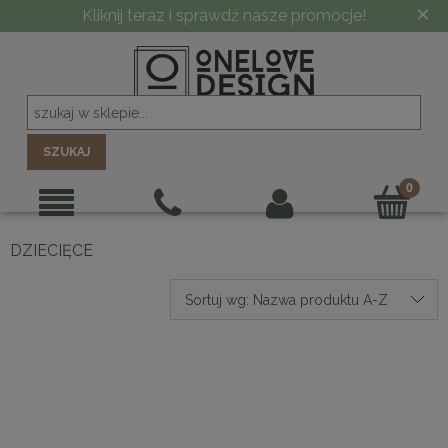
×
Kliknij teraz i sprawdź nasze promocje!
SZUKAJ
DZIECIĘCE
Sortuj wg:
Nazwa produktu A-Z