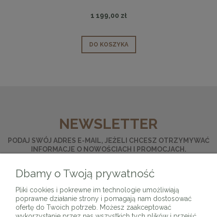
1 199,00 zł
DO KOSZYKA
NEWSLETTER
PODAJ SWÓJ ADRES E-MAIL, JEŻELI CHCESZ OTRZYMYWAĆ
INFORMACJE O NOWOŚCIACH I PROMOCJACH.
Dbamy o Twoją prywatność
ZAPISZ SIĘ
Pliki cookies i pokrewne im technologie umożliwiają
poprawne działanie strony i pomagają nam dostosować
ofertę do Twoich potrzeb. Możesz zaakceptować
wykorzystanie przez nas wszystkich tych plików i przejść