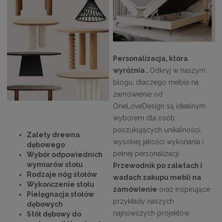
Personalizacja, która
wyróżnia .
Odkryj w naszym
blogu, dlaczego meble na
zamówienie od
OneLoveDesign są idealnym
wyborem dla osób
poszukujących unikalności,
Zalety drewna
wysokiej jakości wykonania i
dębowego
pełnej personalizacji.
Wybór odpowiednich
wymiarów stołu
Przewodnik po zaletach i
Rodzaje nóg stołów
wadach zakupu mebli na
Wykończenie stołu
zamówienie
oraz inspirujące
Pielęgnacja stołów
przykłady naszych
dębowych
najnowszych projektów
Stół dębowy do