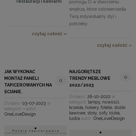
restauracji i kawiarni
pomogą Ci w stworzeniu
wnętrza, które odzwierciedla
Twój indywidualny styl i
potrzeby
czytaj całość »
czytaj całość »
JAK WYKONAĆ
NAJGORĘTSZE
0
MONTAŻ PANELI
TRENDY MEBLOWE
0
TAPICEROWANYCH NA
2022/2023
ŚCIANIE.
Dodano:
26-10-2022
w
kategorii:
lampy
,
nowośći
,
Dodano:
03-07-2023
w
krzesła
,
hokery
,
fotele
,
stoliki
kategorii:
-
autor:
kawowe
,
stoły
,
sofy
,
łóżka
,
OneLoveDesign
lustra
autor:
OneLoveDesign