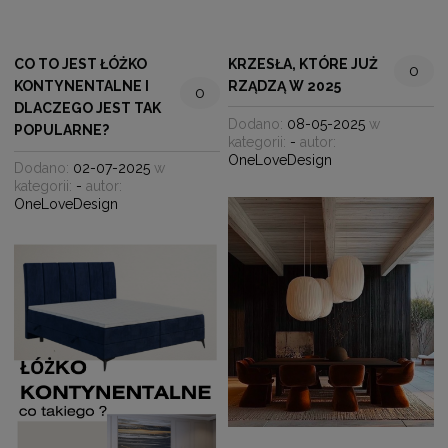
CO TO JEST ŁÓŻKO
KRZESŁA, KTÓRE JUŻ
0
KONTYNENTALNE I
RZĄDZĄ W 2025
0
DLACZEGO JEST TAK
Dodano:
08-05-2025
w
POPULARNE?
kategorii:
-
autor:
OneLoveDesign
Dodano:
02-07-2025
w
kategorii:
-
autor:
OneLoveDesign