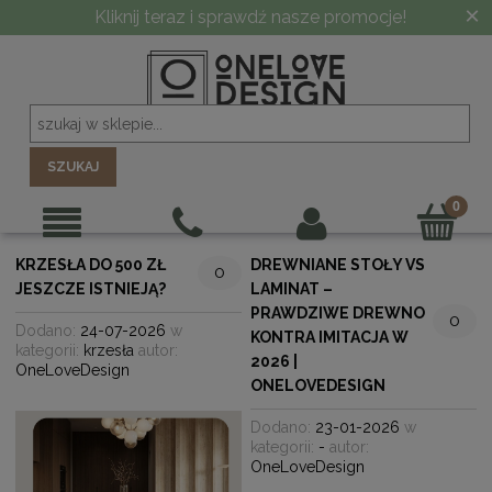
×
Kliknij teraz i sprawdź nasze promocje!
SZUKAJ
KRZESŁA DO 500 ZŁ
DREWNIANE STOŁY VS
0
JESZCZE ISTNIEJĄ?
LAMINAT –
PRAWDZIWE DREWNO
0
Dodano:
24-07-2026
w
KONTRA IMITACJA W
kategorii:
krzesła
autor:
2026 |
OneLoveDesign
ONELOVEDESIGN
Dodano:
23-01-2026
w
kategorii:
-
autor:
OneLoveDesign