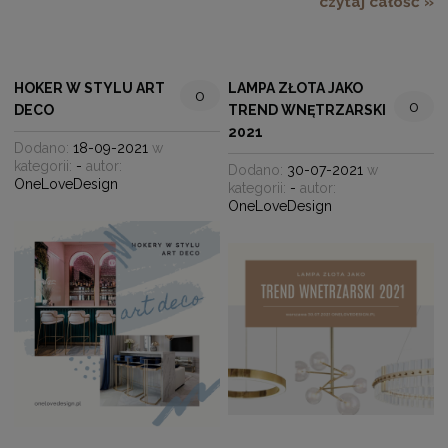
czytaj całość »
HOKER W STYLU ART
LAMPA ZŁOTA JAKO
0
0
DECO
TREND WNĘTRZARSKI
2021
Dodano:
18-09-2021
w
kategorii:
-
autor:
Dodano:
30-07-2021
w
OneLoveDesign
kategorii:
-
autor:
OneLoveDesign