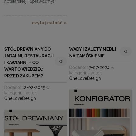
hotelarskiej? Sprawdźmy!
czytaj całość »
STÓŁ DREWNIANY DO
WADY I ZALETY MEBLI
0
JADALNI, RESTAURACJI
NA ZAMÓWIENIE
0
I KAWIARNI – CO
Dodano:
17-07-2024
w
WARTO WIEDZIEĆ
kategorii:
-
autor:
PRZED ZAKUPEM?
OneLoveDesign
Dodano:
12-02-2025
w
kategorii:
-
autor:
OneLoveDesign