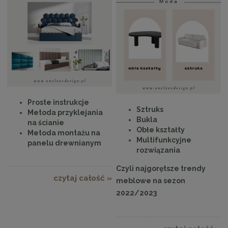
Proste instrukcje
Sztruks
Metoda przyklejania
Bukla
na ścianie
Obłe kształty
Metoda montażu na
Multifunkcyjne
panelu drewnianym
rozwiązania
Czyli najgorętsze trendy
czytaj całość »
meblowe na sezon
2022/2023