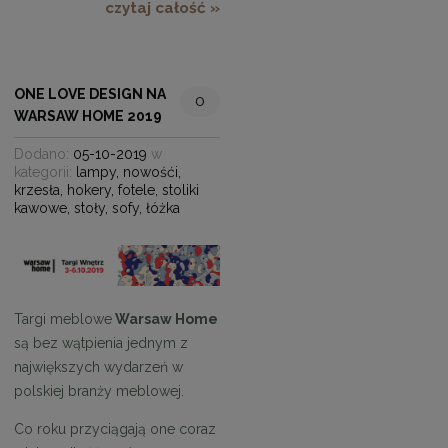
czytaj całość »
ONE LOVE DESIGN NA
0
WARSAW HOME 2019
Dodano:
05-10-2019
w
kategorii:
lampy
,
nowośći
,
krzesła
,
hokery
,
fotele
,
stoliki
kawowe
,
stoły
,
sofy
,
łóżka
Targi meblowe
Warsaw Home
są bez wątpienia jednym z
największych wydarzeń w
polskiej branży meblowej.
Co roku przyciągają one coraz