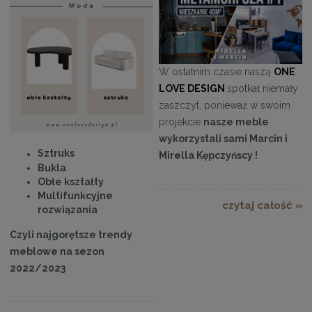
W ostatnim czasie naszą
ONE
LOVE DESIGN
spotkał niemały
zaszczyt, ponieważ w swoim
projekcie
nasze meble
wykorzystali sami Marcin i
Sztruks
Mirella Kępczyńscy !
Bukla
Obłe kształty
Multifunkcyjne
czytaj całość »
rozwiązania
Czyli najgorętsze trendy
meblowe na sezon
2022/2023