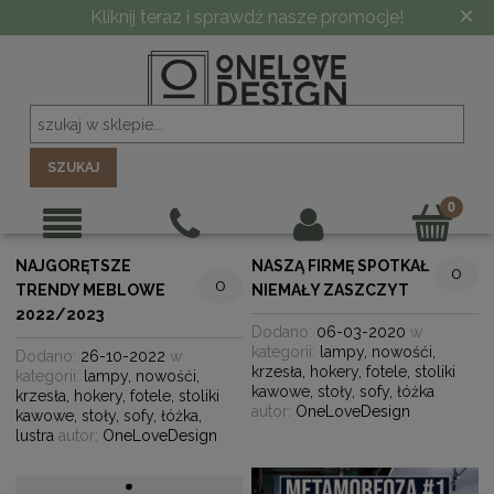
×
Kliknij teraz i sprawdź nasze promocje!
SZUKAJ
NAJGORĘTSZE
NASZĄ FIRMĘ SPOTKAŁ
0
0
TRENDY MEBLOWE
NIEMAŁY ZASZCZYT
2022/2023
Dodano:
06-03-2020
w
kategorii:
lampy
,
nowośći
,
Dodano:
26-10-2022
w
krzesła
,
hokery
,
fotele
,
stoliki
kategorii:
lampy
,
nowośći
,
kawowe
,
stoły
,
sofy
,
łóżka
krzesła
,
hokery
,
fotele
,
stoliki
autor:
OneLoveDesign
kawowe
,
stoły
,
sofy
,
łóżka
,
lustra
autor:
OneLoveDesign