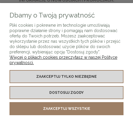
INFORMACJE O NOWOŚCIACH I PROMOCJACH.
Dbamy o Twoją prywatność
ZAPISZ SIĘ
Pliki cookies i pokrewne im technologie umożliwiają
poprawne działanie strony i pomagają nam dostosować
ofertę do Twoich potrzeb. Możesz zaakceptować
wykorzystanie przez nas wszystkich tych plików i przejść
do sklepu lub dostosować użycie plików do swoich
preferencji, wybierając opcję "Dostosuj zgody".
Więcej o plikach cookies przeczytasz w naszej Polityce
prywatności.
O SKLEPIE
ZAAKCEPTUJ TYLKO NIEZBĘDNE
KONTAKT Z NAMI
DOSTOSUJ ZGODY
MOJE KONTO
ZAAKCEPTUJ WSZYSTKIE
PŁATNOŚCI I DOSTAWA