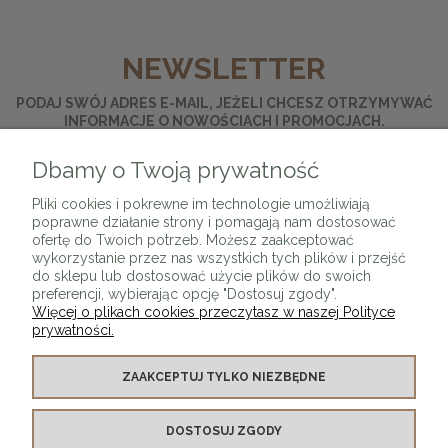
NEWSLETTER
PODAJ SWÓJ ADRES E-MAIL, JEŻELI CHCESZ OTRZYMYWAĆ
INFORMACJE O NOWOŚCIACH I PROMOCJACH.
Dbamy o Twoją prywatność
ZAPISZ SIĘ
Pliki cookies i pokrewne im technologie umożliwiają
poprawne działanie strony i pomagają nam dostosować
ofertę do Twoich potrzeb. Możesz zaakceptować
wykorzystanie przez nas wszystkich tych plików i przejść
do sklepu lub dostosować użycie plików do swoich
preferencji, wybierając opcję "Dostosuj zgody".
Więcej o plikach cookies przeczytasz w naszej Polityce
prywatności.
O SKLEPIE
ZAAKCEPTUJ TYLKO NIEZBĘDNE
KONTAKT Z NAMI
DOSTOSUJ ZGODY