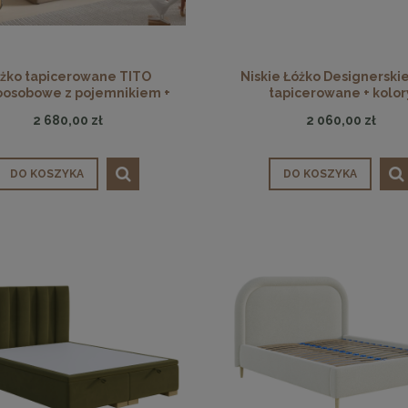
żko tapicerowane TITO
Niskie Łóżko Designerski
oosobowe z pojemnikiem +
tapicerowane + kolor
kolory
2 680,00 zł
2 060,00 zł
DO KOSZYKA
DO KOSZYKA