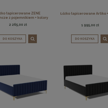
żko tapicerowane ZENE
Łóżko tapicerowane Artiko +
ncze z pojemnikiem + kolory
2 265,00 zł
1 995,00 zł
DO KOSZYKA
DO KOSZYKA
enne tapicerowane 40 x 30
Panele ścienne tapicerowane 70 x
cm + kolory
cm + kolory