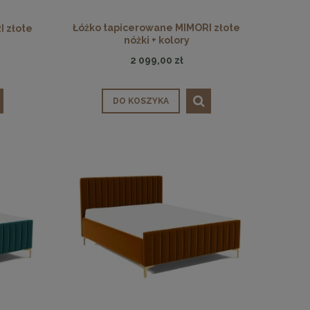
48,00 zł
Łóżko tapicerowane MIMORI złote
I złote
DO KOSZYKA
nóżki + kolory
2 099,00 zł
DO KOSZYKA