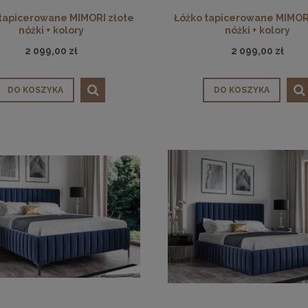
tapicerowane MIMORI złote
Łóżko tapicerowane MIMOR
nóżki + kolory
nóżki + kolory
ąca CHIC-9, biało złota 75
Lampa wisząca CHIC-6, biało złota
2 099,00 zł
2 099,00 zł
cm
cm
1 999,00 zł
1 999,00 zł
DO KOSZYKA
DO KOSZYKA
DO KOSZYKA
DO KOSZYKA