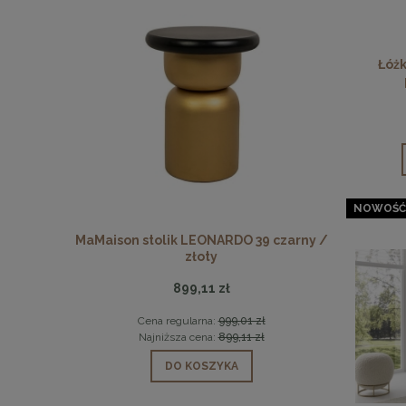
Łóż
NOWOŚĆ
0 marmur /
MaMaison stolik LEONARDO 39 czarny /
KARE sto
złoty
899,11 zł
1 zł
Cena regularna:
999,01 zł
Cen
1 zł
Najniższa cena:
899,11 zł
Naj
DO KOSZYKA