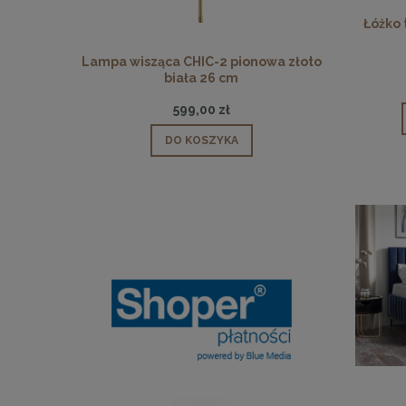
Łóżko 
 pionowa
Lampa wisząca CHIC-2 pionowa złoto
Lampa wisz
biała 26 cm
599,00 zł
DO KOSZYKA