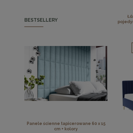
Łó
BESTSELLERY
pojedy
Panele ścienne tapicerowane 60 x 15
Panele ści
cm + kolory