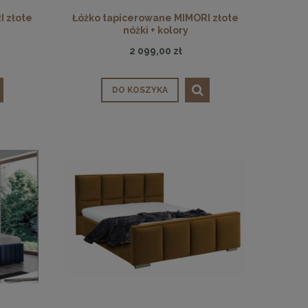
I złote
Łóżko tapicerowane MIMORI złote
nóżki + kolory
 90
Lampa wisząca CHIC-1 biało złota, 20
Lampa wisząca CHIC
2 099,00 zł
cm
c
349,00 zł
1 299
DO KOSZYKA
DO KOSZYKA
DO KO