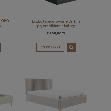
e OPO
Łóżko tapicerowane Dritti z
y
pojemnikiem + kolory
2 100,00 zł
DO KOSZYKA