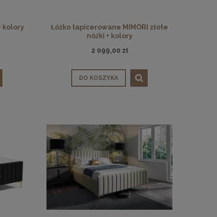
 kolory
Łóżko tapicerowane MIMORI złote
nóżki + kolory
2 099,00 zł
DO KOSZYKA
 30
Panele ścienne tapicerowane 70 x 30
cm + kolory