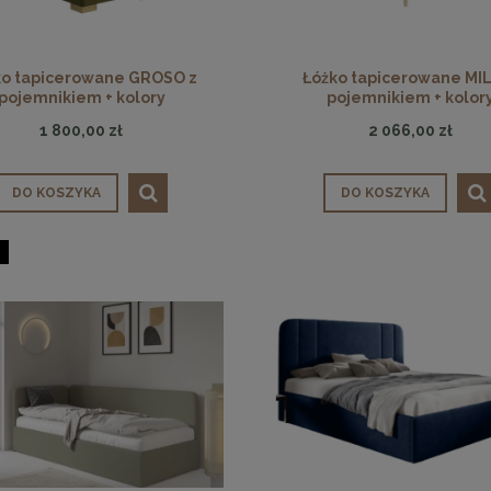
ko tapicerowane GROSO z
Łóżko tapicerowane MIL
pojemnikiem + kolory
pojemnikiem + kolor
1 800,00 zł
2 066,00 zł
DO KOSZYKA
DO KOSZYKA
lik BOTTIGLIA SMOKE 50
Stolik kawowy VERO marmurowy 6
czarny
1 223,10 zł
1 979,09 zł
a regularna:
1 359,00 zł
Cena regularna:
2 198,99 zł
niższa cena:
1 359,00 zł
Najniższa cena:
2 198,99 zł
DO KOSZYKA
DO KOSZYKA