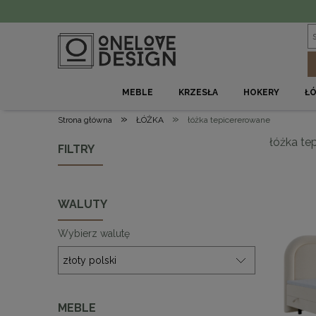
MEBLE
KRZESŁA
HOKERY
Ł
»
»
Strona główna
ŁÓŻKA
łóżka tepicererowane
łóżka te
FILTRY
WALUTY
Wybierz walutę
MEBLE