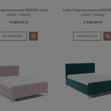
48,00 zł
48,00 zł
tapicerowane MIMORI złote
Łóżko tapicerowane MIMOR
DO KOSZYKA
DO KOSZYKA
nóżki + kolory
nóżki + kolory
2 099,00 zł
2 099,00 zł
DO KOSZYKA
DO KOSZYKA