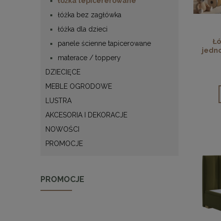
łóżka tepicererowane
łóżka bez zagłówka
łóżka dla dzieci
Łó
panele ścienne tapicerowane
jedn
materace / toppery
DZIECIĘCE
MEBLE OGRODOWE
LUSTRA
AKCESORIA I DEKORACJE
NOWOŚCI
PROMOCJE
PROMOCJE