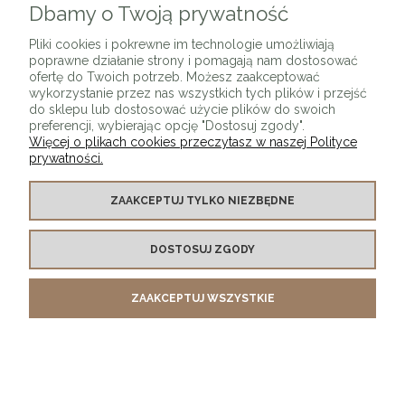
Dbamy o Twoją prywatność
Pliki cookies i pokrewne im technologie umożliwiają
poprawne działanie strony i pomagają nam dostosować
ofertę do Twoich potrzeb. Możesz zaakceptować
Łóżko tapicerowane CINTA bez zagłówka + kolory
wykorzystanie przez nas wszystkich tych plików i przejść
do sklepu lub dostosować użycie plików do swoich
1 615,00 zł
preferencji, wybierając opcję "Dostosuj zgody".
DO KOSZYKA
Więcej o plikach cookies przeczytasz w naszej Polityce
prywatności.
ZAAKCEPTUJ TYLKO NIEZBĘDNE
DOSTOSUJ ZGODY
ZAAKCEPTUJ WSZYSTKIE
Łóżko tapicerowane CINTA bez zagłówka + kolory
1 615,00 zł
DO KOSZYKA