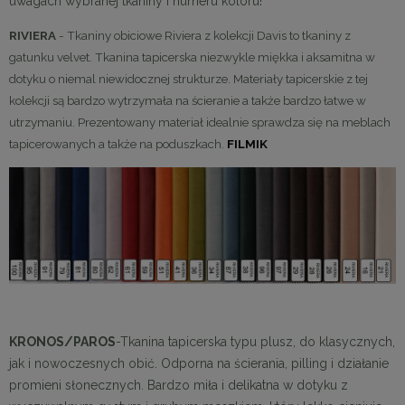
uwagach wybranej tkaniny i numeru koloru!
RIVIERA
- Tkaniny obiciowe Riviera z kolekcji Davis to tkaniny z
gatunku velvet. Tkanina tapicerska niezwykle miękka i aksamitna w
dotyku o niemal niewidocznej strukturze. Materiały tapicerskie z tej
kolekcji są bardzo wytrzymała na ścieranie a także bardzo łatwe w
utrzymaniu. Prezentowany materiał idealnie sprawdza się na meblach
tapicerowanych a także na poduszkach.
FILMIK
KRONOS/PAROS
-Tkanina tapicerska typu plusz, do klasycznych,
jak i nowoczesnych obić. Odporna na ścierania, pilling i działanie
promieni słonecznych. Bardzo miła i delikatna w dotyku z