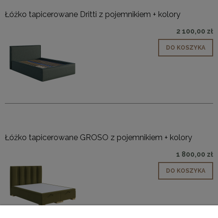
Łóżko tapicerowane Dritti z pojemnikiem + kolory
2 100,00 zł
DO KOSZYKA
Łóżko tapicerowane GROSO z pojemnikiem + kolory
1 800,00 zł
DO KOSZYKA