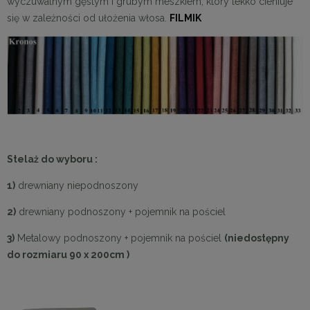
wyczuwalnym gęstym i grubym meszkiem, który lekko cieniuje
się w zależności od ułożenia włosa.
FILMIK
Stelaż do wyboru :
1)
drewniany niepodnoszony
2)
drewniany podnoszony + pojemnik na pościel
3)
Metalowy podnoszony + pojemnik na pościel
(niedostępny
do rozmiaru 90 x 200cm )