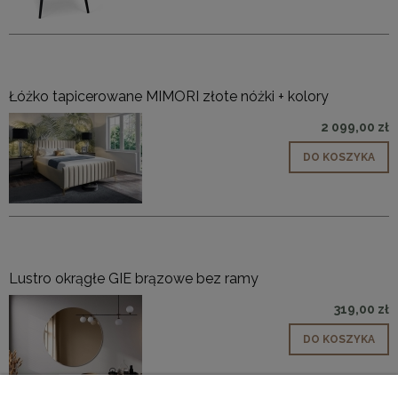
Łóżko tapicerowane MIMORI złote nóżki + kolory
2 099,00 zł
DO KOSZYKA
Lustro okrągłe GIE brązowe bez ramy
319,00 zł
DO KOSZYKA