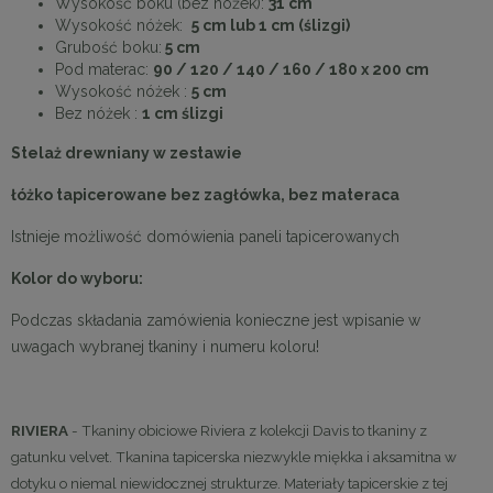
Wysokość boku (bez nóżek):
31 cm
Wysokość nóżek:
5 cm lub 1 cm (ślizgi)
Grubość boku:
5 cm
Pod materac:
90 / 120 / 140 / 160 / 180 x 200 cm
Wysokość nóżek :
5 cm
Bez nóżek :
1 cm ślizgi
Stelaż drewniany w zestawie
łóżko tapicerowane bez zagłówka, bez materaca
Istnieje możliwość domówienia paneli tapicerowanych
Kolor do wyboru:
Podczas składania zamówienia konieczne jest wpisanie w
uwagach wybranej tkaniny i numeru koloru!
RIVIERA
- Tkaniny obiciowe Riviera z kolekcji Davis to tkaniny z
gatunku velvet. Tkanina tapicerska niezwykle miękka i aksamitna w
dotyku o niemal niewidocznej strukturze. Materiały tapicerskie z tej