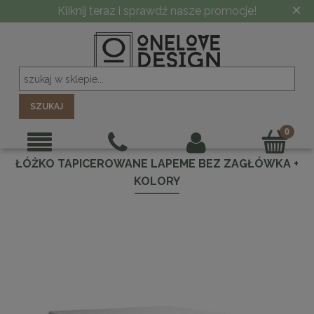
×
-10% PRZY ZAMÓWIENIU POWYŻEJ 5000 ZŁ
SZUKAJ
ŁÓŻKO TAPICEROWANE LAPEME BEZ ZAGŁÓWKA +
KOLORY