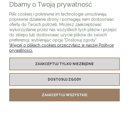
Dbamy o Twoją prywatność
Pliki cookies i pokrewne im technologie umożliwiają
poprawne działanie strony i pomagają nam dostosować
ofertę do Twoich potrzeb. Możesz zaakceptować
wykorzystanie przez nas wszystkich tych plików i przejść
Lustro okrągłe GIE miedziane bez ramy
do sklepu lub dostosować użycie plików do swoich
preferencji, wybierając opcję "Dostosuj zgody".
569,00 zł
Więcej o plikach cookies przeczytasz w naszej Polityce
prywatności.
DO KOSZYKA
ZAAKCEPTUJ TYLKO NIEZBĘDNE
DOSTOSUJ ZGODY
ZAAKCEPTUJ WSZYSTKIE
Lustro okrągłe GIE grafitowe bez ramy
319,00 zł
DO KOSZYKA