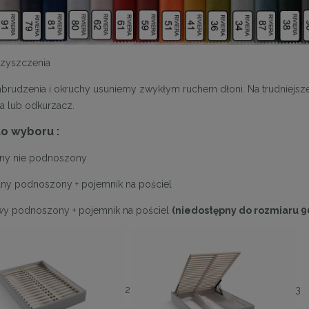
zyszczenia
brudzenia i okruchy usuniemy zwykłym ruchem dłoni. Na trudniejsz
a lub odkurzacz.
do wyboru :
any nie podnoszony
any podnoszony + pojemnik na pościel
wy podnoszony + pojemnik na pościel
(niedostępny do rozmiaru 9
enne tapicerowane 40 x 30
Panele ścienne tapicerowane 70 x
cm + kolory
cm + kolory
48,00 zł
48,00 zł
2
3
DO KOSZYKA
DO KOSZYKA