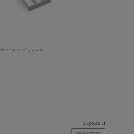
nić się o +/- 3-4 cm.
2 150,00 zł
 90
Lampa wisząca CHIC-1 biało złota, 20
Lampa wisząca CHIC
DO KOSZYKA