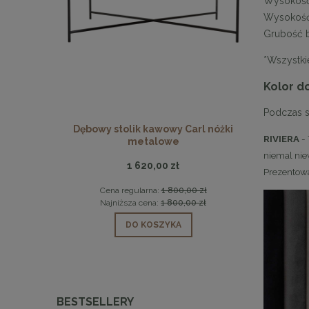
Wysokość 
Wysokość 
Grubość 
*Wszystki
Kolor d
Podczas s
Y czarne
Dębowy stolik kawowy Carl nóżki
Stolik kaw
RIVIERA
- 
metalowe
niemal niew
1 620,00 zł
Prezentowa
 zł
Cena regularna:
1 800,00 zł
Cen
 zł
Najniższa cena:
1 800,00 zł
Naj
DO KOSZYKA
BESTSELLERY