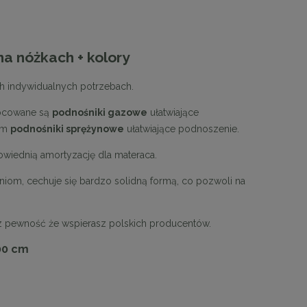
na nóżkach + kolory
ch indywidualnych potrzebach.
mocowane są
podnośniki gazowe
ułatwiające
żem
podnośniki sprężynowe
ułatwiające podnoszenie.
powiednią amortyzację dla materaca.
iom, cechuje się bardzo solidną formą, co pozwoli na
sz pewność że wspierasz polskich producentów.
00 cm