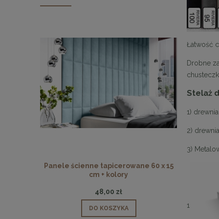
Łatwość c
Drobne za
chusteczk
Stelaż 
1) drewni
2) drewni
3) Metalo
Panele ścienne tapicerowane 60 x 15
Panele ści
cm + kolory
48,00 zł
1
DO KOSZYKA