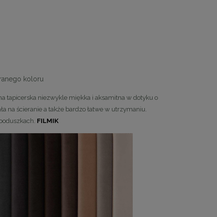
branego koloru
owe
MaMaison stolik ROLLING 35 beżowy /
MaMaison stolik 
nina tapicerska niezwykle miękka i aksamitna w dotyku o
drewno
dre
ała na ścieranie a także bardzo łatwe w utrzymaniu.
764,10 zł
1 079
 poduszkach.
FILMIK
Cena regularna:
849,00 zł
Cena regularn
Najniższa cena:
849,00 zł
Najniższa cen
DO KOSZYKA
DO KO