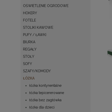
OŚWIETLENIE OGRODOWE
HOKERY
FOTELE
STOLIKI KAWOWE
PUFY / ŁAWKI
BIURKA
REGAŁY
STOŁY
SOFY
SZAFY/KOMODY
ŁÓŻKA
łóżka kontynentalne
łóżka tepicererowane
łóżka bez zagłówka
łóżka dla dzieci