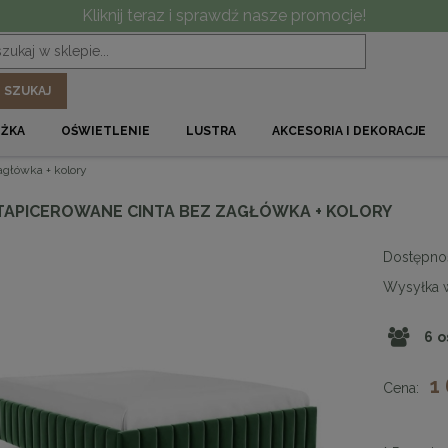
Kliknij teraz i sprawdź nasze promocje!
SZUKAJ
ÓŻKA
OŚWIETLENIE
LUSTRA
AKCESORIA I DEKORACJE
główka + kolory
TAPICEROWANE CINTA BEZ ZAGŁÓWKA + KOLORY
Dostępno
Wysyłka 
6
o
1
Cena: