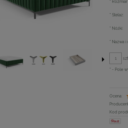
*
Rozmiar 
*
Stelaż:
*
Nóżki:
*
Nazwa i 
szt
*
- Pole 
Ocena:
Producent
Kod produ