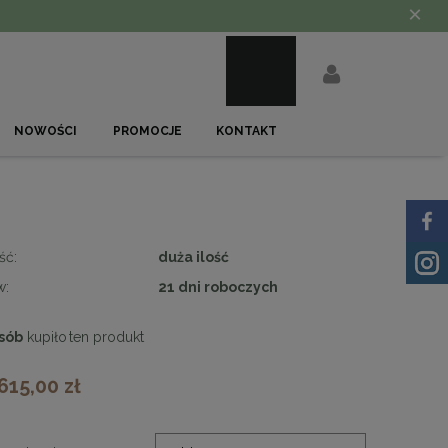
×
NOWOŚCI
PROMOCJE
KONTAKT
ść:
duża ilość
w:
21 dni roboczych
sób
kupiło
ten produkt
 615,00 zł