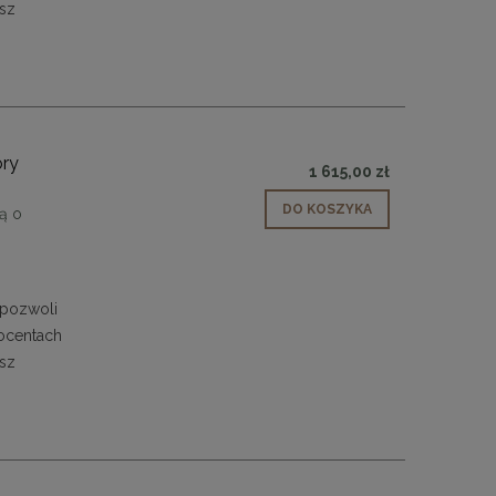
asz
ory
1 615,00 zł
DO KOSZYKA
ą o
 pozwoli
rocentach
asz