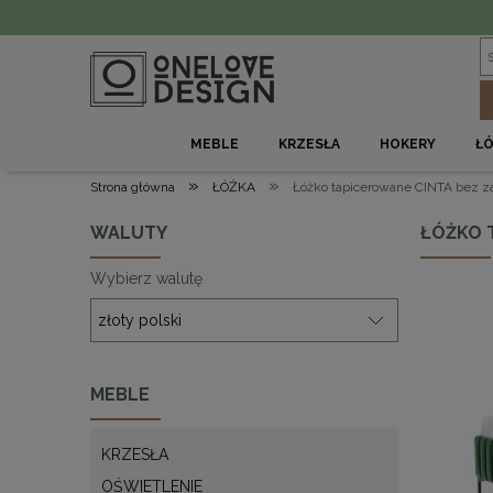
MEBLE
KRZESŁA
HOKERY
Ł
»
»
Strona główna
ŁÓŻKA
Łóżko tapicerowane CINTA bez za
WALUTY
ŁÓŻKO 
Wybierz walutę
MEBLE
KRZESŁA
OŚWIETLENIE