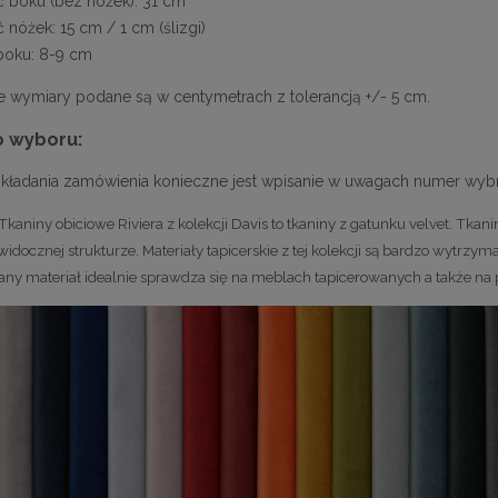
boku (bez nóżek): 31 cm
nóżek: 15 cm / 1 cm (ślizgi)
boku: 8-9 cm
e wymiary podane są w centymetrach z tolerancją +/- 5 cm.
o wyboru:
kładania zamówienia konieczne jest wpisanie w uwagach numer wy
owy VERO marmurowy 60 cm
MaMaison krzesło barowe IRIS beż
Tkaniny obiciowe Riviera z kolekcji Davis to tkaniny z gatunku velvet. Tka
idocznej strukturze. Materiały tapicerskie z tej kolekcji są bardzo wytrzym
1 979,09 zł
719,10 zł
ny materiał idealnie sprawdza się na meblach tapicerowanych a także na
a regularna:
2 198,99 zł
Cena regularna:
799,00 zł
niższa cena:
2 198,99 zł
Najniższa cena:
719,10 zł
DO KOSZYKA
DO KOSZYKA