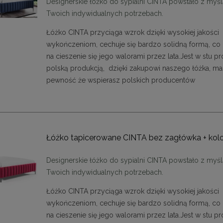
Designerskie łóżko do sypialni CINTA powstało z myśl
cm
cm
Twoich indywidualnych potrzebach.
1 999,00 zł
1 999,00 zł
Łóżko CINTA przyciąga wzrok dzięki wysokiej jakości
DO KOSZYKA
DO KOSZYKA
wykończeniom, cechuje się bardzo solidną formą, co
na cieszenie się jego walorami przez lata.
Jest w stu p
polską produkcją, dzięki zakupowi naszego łóżka, m
pewność że wspierasz polskich producentów
Łóżko tapicerowane CINTA bez zagłówka + kol
Designerskie łóżko do sypialni CINTA powstało z myśl
Twoich indywidualnych potrzebach.
Łóżko CINTA przyciąga wzrok dzięki wysokiej jakości
wykończeniom, cechuje się bardzo solidną formą, co
na cieszenie się jego walorami przez lata.
Jest w stu p