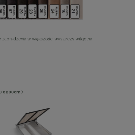
e zabrudzenia w większości wystarczy wilgotna
0 x 200cm )
 30
Panele ścienne tapicerowane 70 x 30
cm + kolory
48,00 zł
DO KOSZYKA