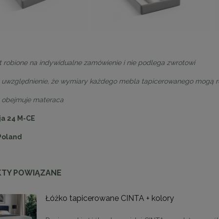
st robione na indywidualne zamówienie i nie podlega zwrotowi
 uwzględnienie, że wymiary każdego mebla tapicerowanego mogą róż
e obejmuje materaca
a 24 M-CE
Poland
TY POWIĄZANE
Łóżko tapicerowane CINTA + kolory
ąca CHIC-9, biało złota 75
Lampa wisząca CHIC-6, biało złota