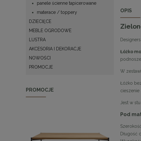
panele ścienne tapicerowane
OPIS
materace / toppery
DZIECIĘCE
Zielon
MEBLE OGRODOWE
Designers
LUSTRA
AKCESORIA I DEKORACJE
Łóżko mo
NOWOŚCI
podnoszen
PROMOCJE
W zestawi
Łóżko bez
PROMOCJE
cieszenie 
Jest w st
Pod mat
Szerokość
Długość c