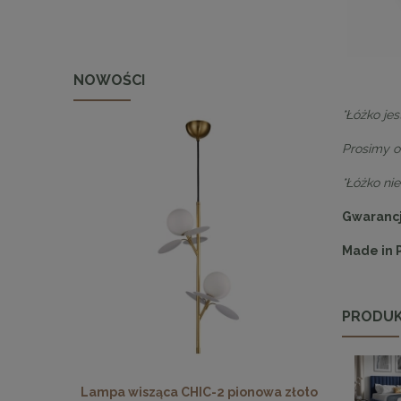
NOWOŚCI
*Łóżko je
Prosimy o
*Łóżko ni
Gwarancj
Made in 
PRODUK
 pionowa
Lampa wisząca CHIC-2 pionowa złoto
Lampa wisz