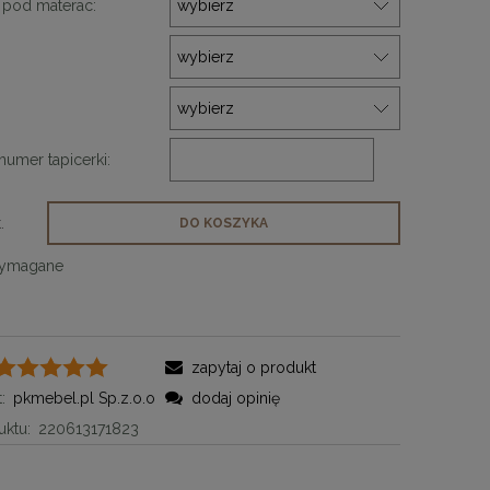
pod materac:
numer tapicerki:
.
DO KOSZYKA
wymagane
zapytaj o produkt
:
pkmebel.pl Sp.z.o.o
dodaj opinię
ktu:
220613171823