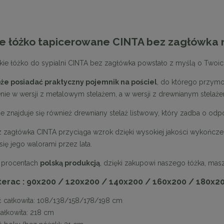
e łóżko tapicerowane CINTA bez zagłówka 
kie łóżko do sypialni CINTA bez zagłówka powstało z myślą o Twoi
że posiadać praktyczny pojemnik na pościel
, do którego przy
ie w wersji z metalowym stelażem, a w wersji z drewnianym stela
e znajduje się również drewniany stelaż listwowy, który zadba o od
 zagłówka CINTA przyciąga wzrok dzięki wysokiej jakości wykończen
się jego walorami przez lata.
u procentach
polską produkcją
, dzięki zakupowi naszego łóżka, ma
erac : 90x200 / 120x200 / 140x200 / 160x200 / 180x2
 całkowita: 108/138/158/178/198 cm
ałkowita: 218 cm