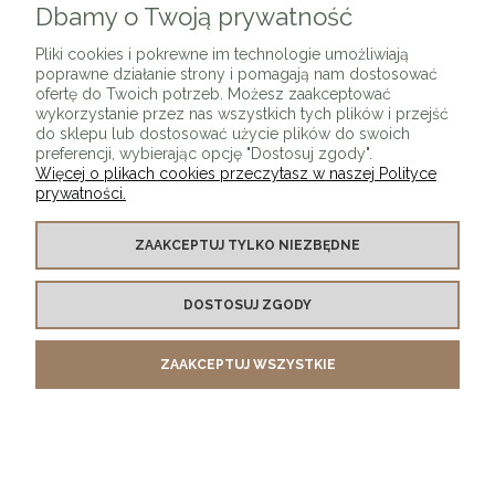
Dbamy o Twoją prywatność
Pliki cookies i pokrewne im technologie umożliwiają
Łóżko tapicerowane MIMORI złote nóżki + kolory
poprawne działanie strony i pomagają nam dostosować
ofertę do Twoich potrzeb. Możesz zaakceptować
2 099,00 zł
wykorzystanie przez nas wszystkich tych plików i przejść
do sklepu lub dostosować użycie plików do swoich
DO KOSZYKA
preferencji, wybierając opcję "Dostosuj zgody".
Więcej o plikach cookies przeczytasz w naszej Polityce
prywatności.
ZAAKCEPTUJ TYLKO NIEZBĘDNE
Łóżko tapicerowane MILKI z pojemnikiem + kolory
DOSTOSUJ ZGODY
2 066,00 zł
DO KOSZYKA
ZAAKCEPTUJ WSZYSTKIE