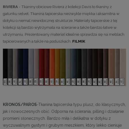
RIVIERA
- Tkaniny obiciowe Riviera z kolekcji Davis to tkaniny z
gatunku velvet. Tkanina tapicerska niezwykle miękka i aksamitna w
dotyku o niemal niewidocznej strukturze. Materiały tapicerskie z tej
kolekcji są bardzo wytrzymała na ścieranie a także bardzo łatwe w
utrzymaniu. Prezentowany materiał idealnie sprawdza się na meblach
tapicerowanych a także na poduszkach.
FILMIK
KRONOS/PAROS
-Tkanina tapicerska typu plusz, do klasycznych,
jak i nowoczesnych obić. Odporna na ścierania, pilling i działanie
promieni słonecznych. Bardzo miła i delikatna w dotyku z
wyczuwalnym gęstym i grubym meszkiem, który lekko cieniuje