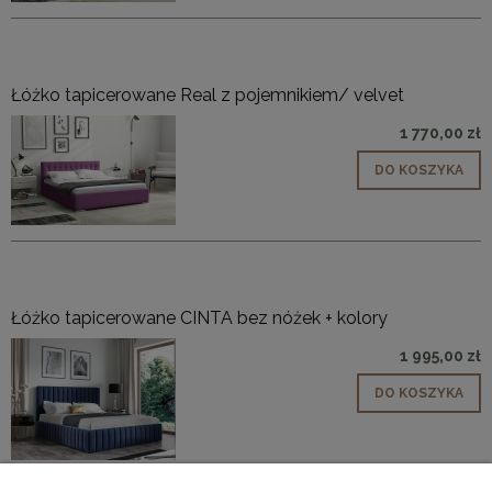
Łóżko tapicerowane Real z pojemnikiem/ velvet
1 770,00 zł
DO KOSZYKA
Łóżko tapicerowane CINTA bez nóżek + kolory
1 995,00 zł
DO KOSZYKA