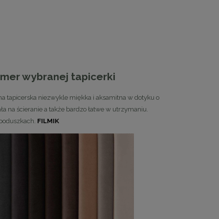
mer wybranej tapicerki
e
MaMaison krzesło KOS beżowe
MaMaison stolik 
nina tapicerska niezwykle miękka i aksamitna w dotyku o
traw
ała na ścieranie a także bardzo łatwe w utrzymaniu.
467,10 zł
1 799
 poduszkach.
FILMIK
Cena regularna:
519,00 zł
Cena regularn
Najniższa cena:
494,10 zł
Najniższa cen
DO KOSZYKA
DO KO