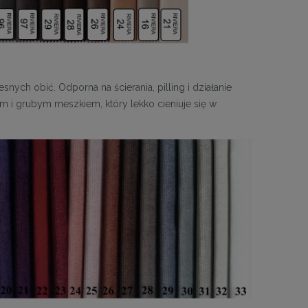
snych obić. Odporna na ścierania, pilling i działanie
 i grubym meszkiem, który lekko cieniuje się w
 30
Panele ścienne tapicerowane 70 x 30
cm + kolory
48,00 zł
DO KOSZYKA