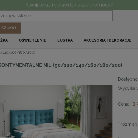
Kliknij teraz i sprawdź nasze promocje!
SZUKAJ
ÓŻKA
OŚWIETLENIE
LUSTRA
AKCESORIA I DEKORACJE
20/140/160/180/200)
KONTYNENTALNE NIL (90/120/140/160/180/200)
Dostępno
Wysyłka 
1
Cena:
*
rozmiar: