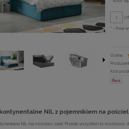
*
kolor tap
szt
*
- Pole 
Ocena:
Producent
Kod produ
kontynentalne NIL z pojemnikiem na poście
tynentalne NIL ma mnóstwo zalet. Przede wszystkim to możliwość 