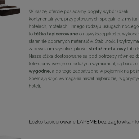
cm
cm
W naszej ofercie posiadamy bogaty wybór łóżek
1 999,00 zł
1 999,00 zł
kontynentalnych, przygotowanych specjalnie z myślą
DO KOSZYKA
DO KOSZYKA
hotelach, motelach I innego rodzaju usługach nocleg
to
łóżka tapicerowane
o najwyższej jakości, wykona
starannie dobranych materiałów. Stabilność I wytrzym
zapewnia im wysokiej jakości
stelaż metalowy
lub d
Nasze łóżka dostosowane są pod potrzeby również dz
(oferujemy wersje o niedużych wymiarach), są bardzo
wygodne,
a do tego zaopatrzone w pojemnik na pośc
Spełniają więc wymagania nawet najbardziej rygoryst
hoteli.
Łóżko tapicerowane LAPEME bez zagłówka + k