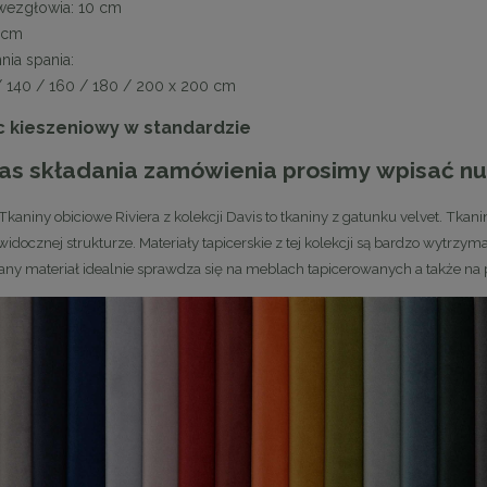
wezgłowia: 10 cm
 cm
nia spania:
/ 140 / 160 / 180 / 200 x 200 cm
 kieszeniowy w standardzie
as składania zamówienia prosimy wpisać nu
lik BOTTIGLIA SMOKE 50
MaMaison krzesło SHELLY beżow
Tkaniny obiciowe Riviera z kolekcji Davis to tkaniny z gatunku velvet. Tka
czarny
idocznej strukturze. Materiały tapicerskie z tej kolekcji są bardzo wytrzym
1 223,10 zł
899,11 zł
ny materiał idealnie sprawdza się na meblach tapicerowanych a także na
a regularna:
1 359,00 zł
Cena regularna:
999,01 zł
niższa cena:
1 359,00 zł
Najniższa cena:
899,11 zł
DO KOSZYKA
DO KOSZYKA