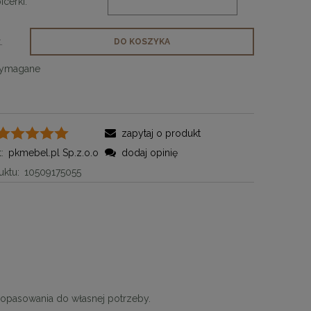
icerki:
.
DO KOSZYKA
wymagane
zapytaj o produkt
:
pkmebel.pl Sp.z.o.o
dodaj opinię
ktu:
10509175055
l
dopasowania do własnej potrzeby.