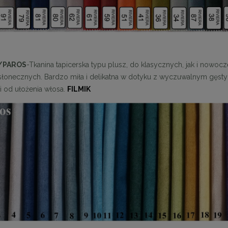
/PAROS
-Tkanina tapicerska typu plusz, do klasycznych, jak i nowocze
słonecznych. Bardzo miła i delikatna w dotyku z wyczuwalnym gęstym
i od ułożenia włosa.
FILMIK
enne tapicerowane 40 x 30
Panele ścienne tapicerowane 70 x
cm + kolory
cm + kolory
48,00 zł
48,00 zł
DO KOSZYKA
DO KOSZYKA