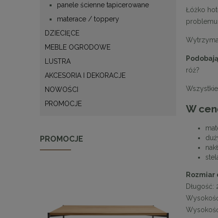
panele ścienne tapicerowane
Łóżko hot
materace / toppery
problemu 
DZIECIĘCE
Wytrzymał
MEBLE OGRODOWE
Podobają 
LUSTRA
róż?
AKCESORIA I DEKORACJE
Wszystkie
NOWOŚCI
PROMOCJE
W cenę
mat
duż
PROMOCJE
nak
ste
Rozmiar 
Długość: 
Wysokość
Wysokość