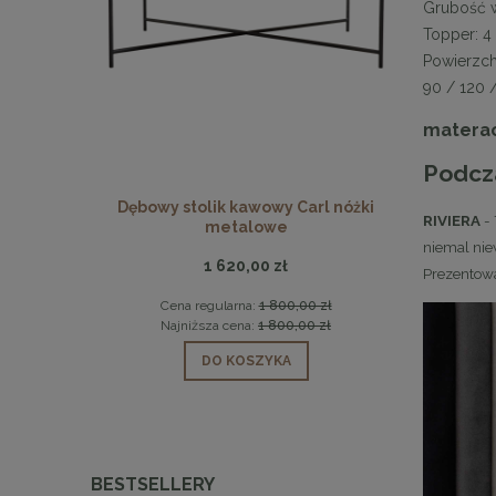
Grubość 
Topper: 4
Powierzch
90 / 120 
materac
Podcz
 beżowy /
Dębowy stolik kawowy Carl nóżki
KARE sto
RIVIERA
- 
metalowe
niemal niew
1 620,00 zł
Prezentowa
0 zł
Cena regularna:
1 800,00 zł
Cen
0 zł
Najniższa cena:
1 800,00 zł
Naj
DO KOSZYKA
BESTSELLERY