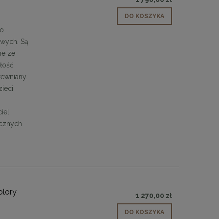
cm
c
DO KOSZYKA
349,00 zł
1 299
 o
DO KOSZYKA
DO KO
owych. Są
ne ze
ałość
rewniany.
ieci
iel.
ycznych
olory
1 270,00 zł
DO KOSZYKA