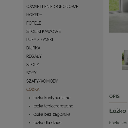
OŚWIETLENIE OGRODOWE
HOKERY
FOTELE
STOLIKI KAWOWE
PUFY / ŁAWKI
BIURKA
REGAŁY
STOŁY
SOFY
SZAFY/KOMODY
ŁÓŻKA
OPIS
łóżka kontynentalne
łóżka tepicererowane
Łóżko 
łóżka bez zagłówka
łóżka dla dzieci
Łóżko kon