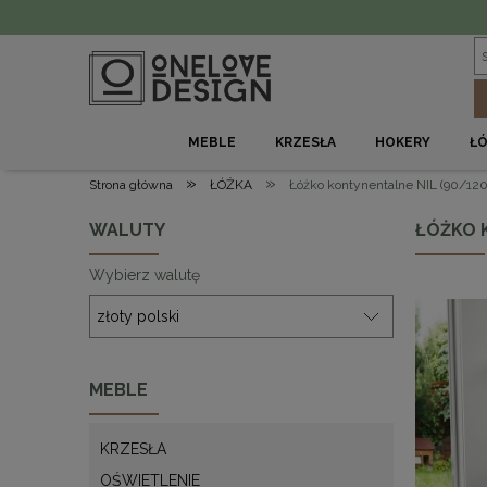
MEBLE
KRZESŁA
HOKERY
Ł
»
»
Strona główna
ŁÓŻKA
Łóżko kontynentalne NIL (90/1
WALUTY
ŁÓŻKO 
Wybierz walutę
MEBLE
KRZESŁA
OŚWIETLENIE