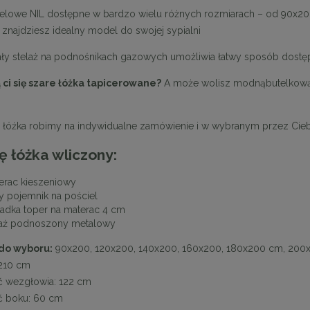
elowe NIL dostępne w bardzo wielu różnych rozmiarach – od 90x20
znajdziesz idealny model do swojej sypialni
y stelaż na podnośnikach gazowych umożliwia łatwy sposób dostę
ci się szare łóżka tapicerowane?
A może wolisz modnąbutelkową z
 łóżka robimy na indywidualne zamówienie i w wybranym przez Cieb
 łóżka wliczony:
erac kieszeniowy
y pojemnik na pościel
ładka toper na materac 4 cm
laż podnoszony metalowy
do wyboru:
90x200, 120x200, 140x200, 160x200, 180x200 cm, 200
210 cm
 wezgłowia: 122 cm
 boku: 60 cm