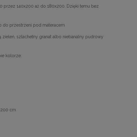
0 przez 140x200 aż do 180x200. Dzięki temu bez
p do przestrzeni pod materacem
ieleń, szlachetny granat albo niebanalny pudrowy
ie kolorze.
x200 cm