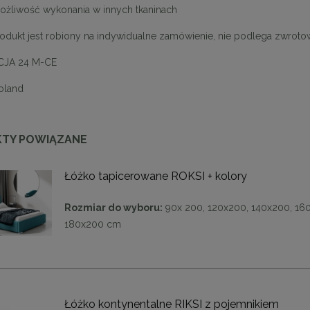
 możliwość wykonania w innych tkaninach
odukt jest robiony na indywidualne zamówienie, nie podlega zwroto
JA 24 M-CE
Poland
TY POWIĄZANE
Łóżko tapicerowane ROKSI + kolory
Rozmiar do wyboru:
90x 200, 120x200, 140x200, 16
180x200 cm
Łóżko kontynentalne RIKSI z pojemnikiem
ąca CHIC-9, biało złota 75
Lampa wisząca CHIC-6, biało złota