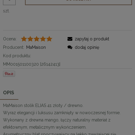
szt.
Ocena:
zapytaj o produkt
Producent:
MaMaison
dodaj opinię
Kod produktu:
MM001501100320 [26142413]
OPIS
MaMaison stolik ELIAS 41 złoty / drewno.
Wyraz elegancji i luksusu zamknięty w nowoczesnej formie.
Wykonany z drewna mango, łączy naturalny materiał z
efektownym, metalicznym wykończeniem.
Asymetryczny blat spoczywający na lekko zwężającej się