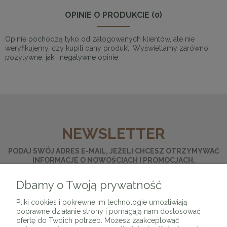
OPINIE O PRODUKCIE (0)
Opinie pochodzą tyko od zalogowanych klientów, ale nie
weryfikujemy, czy kupili dany produkt. Wyświetlamy zarówno
pozytywne, jak i negatywne opinie.
NEWSLETTER
PODAJ SWÓJ ADRES E-MAIL, JEŻELI CHCESZ OTRZYMYWAĆ
INFORMACJE O NOWOŚCIACH I PROMOCJACH.
Dbamy o Twoją prywatność
ZAPISZ SIĘ
Pliki cookies i pokrewne im technologie umożliwiają
poprawne działanie strony i pomagają nam dostosować
ofertę do Twoich potrzeb. Możesz zaakceptować