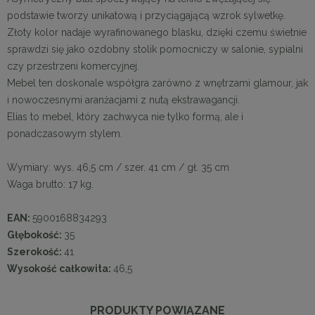
podstawie tworzy unikatową i przyciągającą wzrok sylwetkę.
Złoty kolor nadaje wyrafinowanego blasku, dzięki czemu świetnie
sprawdzi się jako ozdobny stolik pomocniczy w salonie, sypialni
czy przestrzeni komercyjnej.
Mebel ten doskonale współgra zarówno z wnętrzami glamour, jak
i nowoczesnymi aranżacjami z nutą ekstrawagancji.
Elias to mebel, który zachwyca nie tylko formą, ale i
ponadczasowym stylem.
Wymiary: wys. 46,5 cm / szer. 41 cm / gł. 35 cm
Waga brutto: 17 kg.
EAN:
5900168834293
Głębokość:
35
Szerokość:
41
Wysokość całkowita:
46,5
PRODUKTY POWIĄZANE