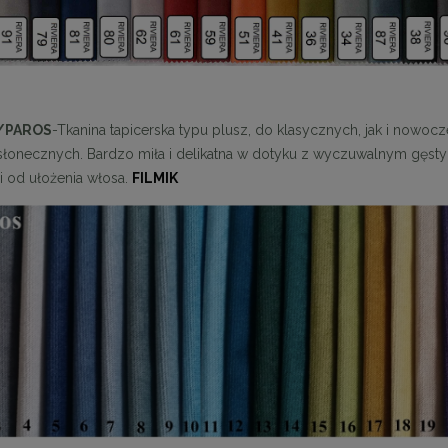
/PAROS
-Tkanina tapicerska typu plusz, do klasycznych, jak i nowocze
słonecznych. Bardzo miła i delikatna w dotyku z wyczuwalnym gęstym
i od ułożenia włosa.
FILMIK
enne tapicerowane 40 x 30
Panele ścienne tapicerowane 70 x
cm + kolory
cm + kolory
48,00 zł
48,00 zł
DO KOSZYKA
DO KOSZYKA