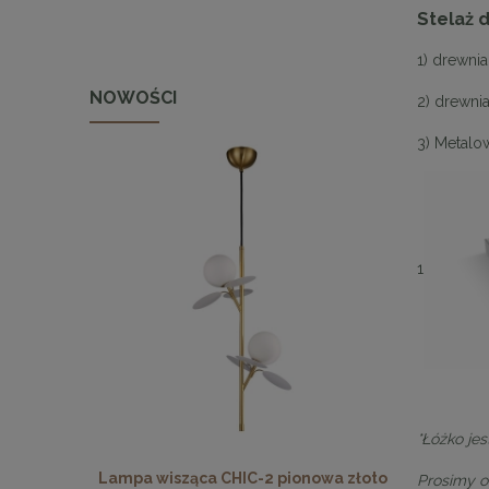
Stelaż 
1) drewni
NOWOŚCI
2) drewni
3) Metalo
1
*Łóżko je
 pionowa
Lampa wisząca CHIC-2 pionowa złoto
Lampa wisz
Prosimy o