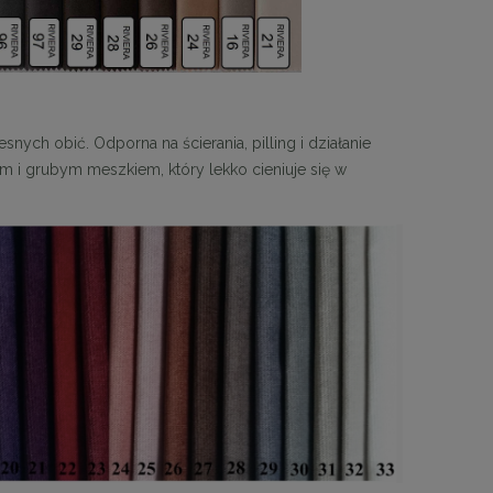
snych obić. Odporna na ścierania, pilling i działanie
 i grubym meszkiem, który lekko cieniuje się w
 30
Panele ścienne tapicerowane 70 x 30
cm + kolory
48,00 zł
DO KOSZYKA