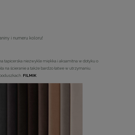
niny i numeru koloru!
i
MaMaison krzesło barowe IRIS beżowe
KARE stolik BOT
nina tapicerska niezwykle miękka i aksamitna w dotyku o
cza
ała na ścieranie a także bardzo łatwe w utrzymaniu.
719,10 zł
1 403
 poduszkach.
FILMIK
Cena regularna:
799,00 zł
Cena regular
Najniższa cena:
719,10 zł
Najniższa cen
DO KOSZYKA
DO KO