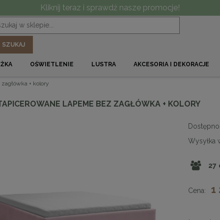
Kliknij teraz i sprawdź nasze promocje!
SZUKAJ
ÓŻKA
OŚWIETLENIE
LUSTRA
AKCESORIA I DEKORACJE
zagłówka + kolory
TAPICEROWANE LAPEME BEZ ZAGŁÓWKA + KOLORY
Dostępno
Wysyłka 
27
1
Cena: