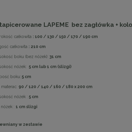
 tapicerowane LAPEME bez zagłówka + kolo
rokość całkowita
: 100 / 130 / 150 / 170 / 190 cm
gość całkowita
: 210 cm
okość boku (bez nóżek):
31 cm
okość nóżek:
5 cm lub 1 cm (ślizgi)
bość boku:
5 cm
 materac:
90 / 120 / 140 / 160 / 180 x 200 cm
okość nóżek :
5 cm
 nóżek :
1 cm ślizgi
rewniany w zestawie