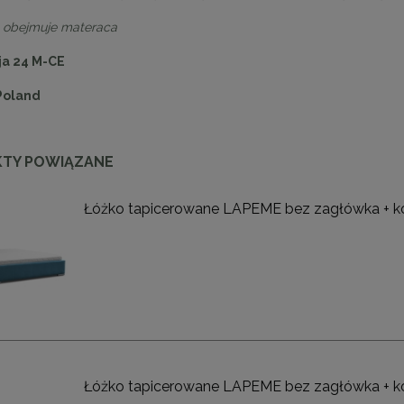
cm
cm
e obejmuje materaca
1 999,00 zł
1 999,00 zł
a 24 M-CE
DO KOSZYKA
DO KOSZYKA
Poland
TY POWIĄZANE
Łóżko tapicerowane LAPEME bez zagłówka + k
Łóżko tapicerowane LAPEME bez zagłówka + k