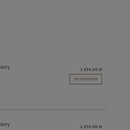
cm
c
349,00 zł
1 299
DO KOSZYKA
DO KO
olory
1 270,00 zł
DO KOSZYKA
olory
1 270,00 zł