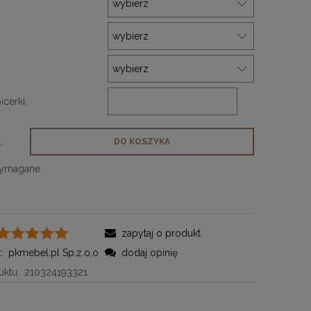
icerki:
.
DO KOSZYKA
wymagane
zapytaj o produkt
:
pkmebel.pl Sp.z.o.o
dodaj opinię
ktu:
210324193321