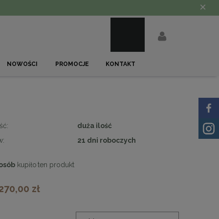
×
NOWOŚCI
PROMOCJE
KONTAKT
ść:
duża ilość
w:
21 dni roboczych
osób
kupiło
ten produkt
 270,00 zł