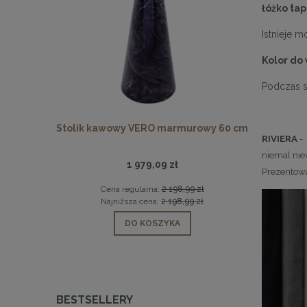
łóżko ta
Istnieje 
Kolor do
Podczas s
LOGAN białe
Stolik kawowy VERO marmurowy 60 cm
MaMaison
RIVIERA
- 
niemal niew
1 979,09 zł
Prezentowa
 zł
Cena regularna:
2 198,99 zł
Ce
 zł
Najniższa cena:
2 198,99 zł
Na
DO KOSZYKA
BESTSELLERY