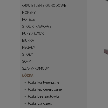
OŚWIETLENIE OGRODOWE
HOKERY
FOTELE
STOLIKI KAWOWE
PUFY / ŁAWKI
BIURKA
REGAŁY
STOŁY
SOFY
SZAFY/KOMODY
ŁÓŻKA
łóżka kontynentalne
łóżka tepicererowane
łóżka bez zagłówka
łóżka dla dzieci