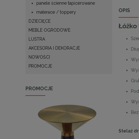
panele ścienne tapicerowane
OPIS
materace / toppery
DZIECIĘCE
Łóżko
MEBLE OGRODOWE
Sze
LUSTRA
AKCESORIA I DEKORACJE
Dłu
NOWOŚCI
Wys
PROMOCJE
Wys
Gru
PROMOCJE
Pod
Wys
Bez
Stelaż d