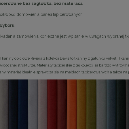
picerowane bez zagłówka, bez materaca
możliwość domówienia paneli tapicerowanych
 wyboru:
kładania zamówienia konieczne jest wpisanie w uwagach wybranej tka
 krzesło obrotowe PEDRA
Dębowy stolik kawowy Carl nóżk
Tkaniny obiciowe Riviera z kolekcji Davis to tkaniny z gatunku velvet. Tka
beżowe
metalowe
idocznej strukturze. Materiały tapicerskie z tej kolekcji są bardzo wytrzym
719,10 zł
1 620,00 zł
ny materiał idealnie sprawdza się na meblach tapicerowanych a także na
na regularna:
799,00 zł
Cena regularna:
1 800,00 zł
jniższa cena:
719,10 zł
Najniższa cena:
1 800,00 zł
DO KOSZYKA
DO KOSZYKA