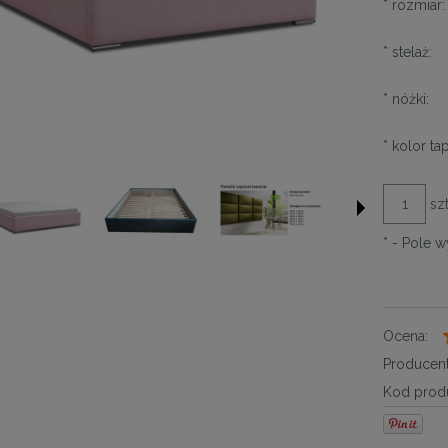
*
rozmiar:
*
stelaż:
*
nóżki:
*
kolor tap
szt
*
- Pole 
Ocena:
Producent
Kod produ