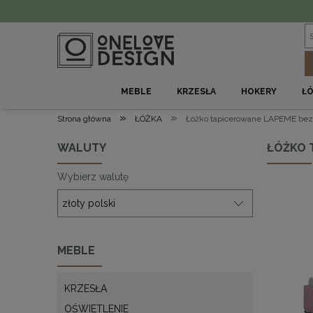
MEBLE
KRZESŁA
HOKERY
Ł
»
»
Strona główna
ŁÓŻKA
Łóżko tapicerowane LAPEME bez 
WALUTY
ŁÓŻKO 
Wybierz walutę
MEBLE
KRZESŁA
OŚWIETLENIE