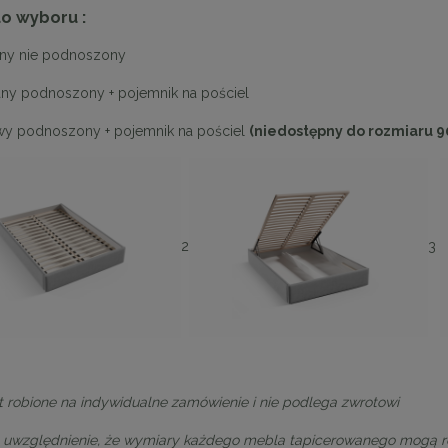
do wyboru :
any nie podnoszony
any podnoszony + pojemnik na pościel
wy podnoszony + pojemnik na pościel
(niedostępny do rozmiaru 9
2
3
st robione na indywidualne zamówienie i nie podlega zwrotowi
ąca CHIC-9, biało złota 75
Lampa wisząca CHIC-6, biało złota
 uwzględnienie, że wymiary każdego mebla tapicerowanego mogą róż