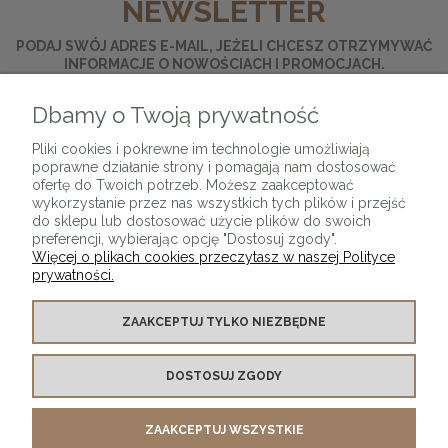
NEWSLETTER
PODAJ SWÓJ ADRES E-MAIL, JEŻELI CHCESZ OTRZYMYWAĆ
INFORMACJE O NOWOŚCIACH I PROMOCJACH.
Dbamy o Twoją prywatność
ZAPISZ SIĘ
Pliki cookies i pokrewne im technologie umożliwiają
poprawne działanie strony i pomagają nam dostosować
ofertę do Twoich potrzeb. Możesz zaakceptować
wykorzystanie przez nas wszystkich tych plików i przejść
do sklepu lub dostosować użycie plików do swoich
preferencji, wybierając opcję "Dostosuj zgody".
Więcej o plikach cookies przeczytasz w naszej Polityce
prywatności.
O SKLEPIE
ZAAKCEPTUJ TYLKO NIEZBĘDNE
KONTAKT Z NAMI
DOSTOSUJ ZGODY
MOJE KONTO
ZAAKCEPTUJ WSZYSTKIE