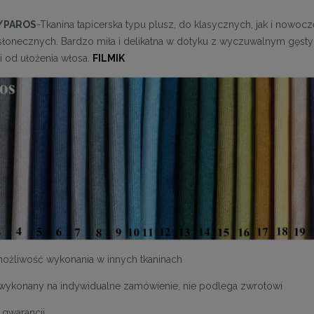
/PAROS
-Tkanina tapicerska typu plusz, do klasycznych, jak i nowocze
słonecznych. Bardzo miła i delikatna w dotyku z wyczuwalnym gęstym
i od ułożenia włosa.
FILMIK
 krzesło SHELLY czarne
MaMaison krzesło BORA czarne
899,11 zł
989,11 zł
na regularna:
999,01 zł
Cena regularna:
1 099,01 zł
jniższa cena:
899,11 zł
Najniższa cena:
989,11 zł
DO KOSZYKA
DO KOSZYKA
 możliwość wykonania w innych tkaninach
wykonany na indywidualne zamówienie, nie podlega zwrotowi
gwarancji