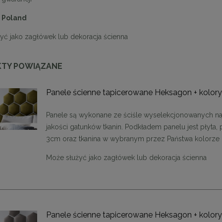
 Poland
yć jako zagłówek lub dekoracja ścienna
TY POWIĄZANE
Panele ścienne tapicerowane Heksagon + kolor
Panele są wykonane ze ściśle wyselekcjonowanych na
enne tapicerowane 40 x 30
Panele ścienne tapicerowane 70 x
jakości gatunków tkanin. Podkładem panelu jest płyta, 
cm + kolory
cm + kolory
3cm oraz tkanina w wybranym przez Państwa kolorze
48,00 zł
48,00 zł
Może służyć jako zagłówek lub dekoracja ścienna
DO KOSZYKA
DO KOSZYKA
Panele ścienne tapicerowane Heksagon + kolor