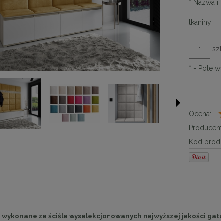
*
Nazwa i 
tkaniny:
szt
*
- Pole 
Ocena:
Producent
Kod produ
 wykonane ze ściśle wyselekcjonowanych najwyższej jakości gat