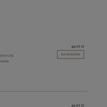
y
45,00 zł
DO KOSZYKA
jwyższej
 30
Panele ścienne tapicerowane 70 x 30
pianka
cm + kolory
48,00 zł
DO KOSZYKA
y
45,00 zł