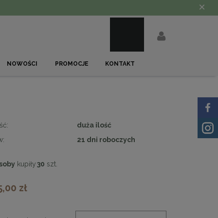
×
NOWOŚCI
PROMOCJE
KONTAKT
ść:
duża ilość
w:
21 dni roboczych
soby
kupiły
30
szt.
5,00 zł