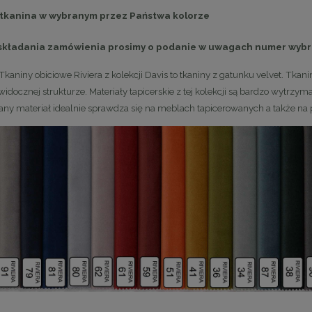
 tkanina w wybranym przez Państwa kolorze
składania zamówienia prosimy o podanie w uwagach numer wybr
Tkaniny obiciowe Riviera z kolekcji Davis to tkaniny z gatunku velvet. Tka
idocznej strukturze. Materiały tapicerskie z tej kolekcji są bardzo wytrzym
ny materiał idealnie sprawdza się na meblach tapicerowanych a także na