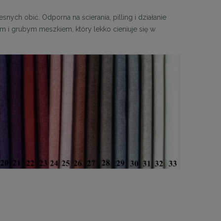
snych obić. Odporna na ścierania, pilling i działanie
 i grubym meszkiem, który lekko cieniuje się w
MaMaison krzesło KOS beżowe
MaMaison stolik LE
zł
467,10 zł
899,
Cena regularna:
519,00 zł
Cena regular
Najniższa cena:
494,10 zł
Najniższa ce
DO KOSZYKA
DO KO