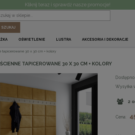
Kliknij teraz i sprawdź nasze promocje!
SZUKAJ
ÓŻKA
OŚWIETLENIE
LUSTRA
AKCESORIA I DEKORACJE
e tapicerowane 30 x 30 cm + kolory
ŚCIENNE TAPICEROWANE 30 X 30 CM + KOLORY
Dostępno
Wysyłka 
2
o
4
Cena: