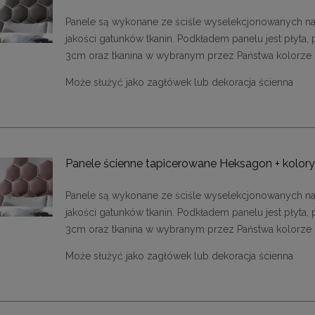
Panele są wykonane ze ściśle wyselekcjonowanych na
jakości gatunków tkanin. Podkładem panelu jest płyta, 
3cm oraz tkanina w wybranym przez Państwa kolorze
Może służyć jako zagłówek lub dekoracja ścienna
Panele ścienne tapicerowane Heksagon + kolor
Panele są wykonane ze ściśle wyselekcjonowanych na
jakości gatunków tkanin. Podkładem panelu jest płyta, 
3cm oraz tkanina w wybranym przez Państwa kolorze
ąca CHIC-9, biało złota 75
Lampa wisząca CHIC-6, biało złota
Może służyć jako zagłówek lub dekoracja ścienna
cm
cm
1 999,00 zł
1 999,00 zł
DO KOSZYKA
DO KOSZYKA