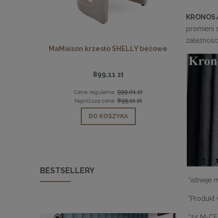
KRONOS
promieni 
zależnośc
rowy 60 cm
MaMaison krzesło SHELLY beżowe
MaMaison
899,11 zł
9 zł
Cena regularna:
999,01 zł
Ce
9 zł
Najniższa cena:
899,11 zł
Na
DO KOSZYKA
BESTSELLERY
*istnieje
*Produkt 
*24 M-CE 