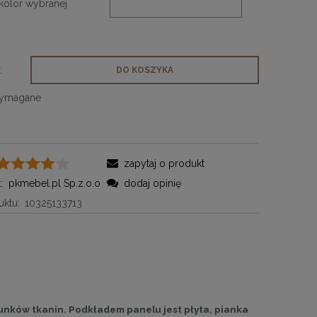
kolor wybranej
.
DO KOSZYKA
wymagane
zapytaj o produkt
:
pkmebel.pl Sp.z.o.o
dodaj opinię
ktu:
10325133713
unków tkanin. Podkładem panelu jest płyta, pianka