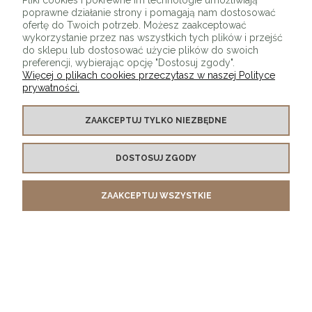
Pliki cookies i pokrewne im technologie umożliwiają
poprawne działanie strony i pomagają nam dostosować
ofertę do Twoich potrzeb. Możesz zaakceptować
wykorzystanie przez nas wszystkich tych plików i przejść
do sklepu lub dostosować użycie plików do swoich
preferencji, wybierając opcję "Dostosuj zgody".
Więcej o plikach cookies przeczytasz w naszej Polityce
prywatności.
O SKLEPIE
ZAAKCEPTUJ TYLKO NIEZBĘDNE
KONTAKT Z NAMI
DOSTOSUJ ZGODY
MOJE KONTO
ZAAKCEPTUJ WSZYSTKIE
PŁATNOŚCI I DOSTAWA
INFORMACJE
POKAŻ PEŁNĄ WERSJĘ STRONY