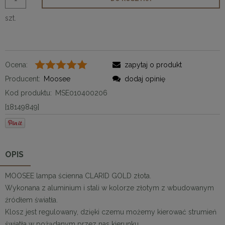
szt.
Ocena:
zapytaj o produkt
Producent:
Moosee
dodaj opinię
Kod produktu:
MSE010400206
[18149849]
OPIS
MOOSEE lampa ścienna CLARID GOLD złota.
Wykonana z aluminium i stali w kolorze złotym z wbudowanym
źródłem światła.
Klosz jest regulowany, dzięki czemu możemy kierować strumień
światła w pożądanym przez nas kierunku.