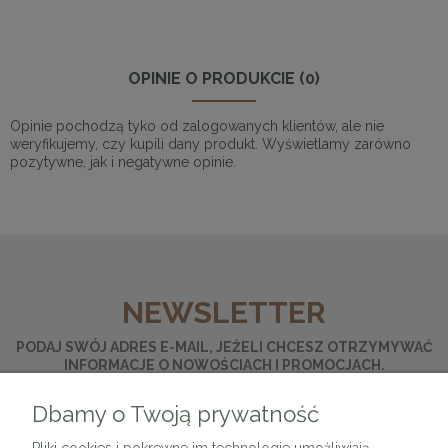
OPINIE O PRODUKCIE (0)
Opinie pochodzą tyko od zalogowanych klientów, ale nie
weryfikujemy, czy kupili dany produkt. Wyświetlamy zarówno
pozytywne, jak i negatywne opinie.
NEWSLETTER
PODAJ SWÓJ ADRES E-MAIL, JEŻELI CHCESZ OTRZYMYWAĆ
INFORMACJE O NOWOŚCIACH I PROMOCJACH.
Dbamy o Twoją prywatność
ZAPISZ SIĘ