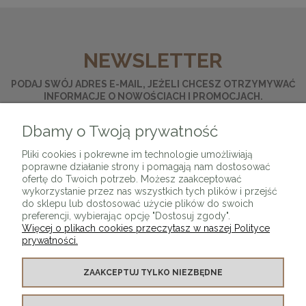
NEWSLETTER
PODAJ SWÓJ ADRES E-MAIL, JEŻELI CHCESZ OTRZYMYWAĆ
INFORMACJE O NOWOŚCIACH I PROMOCJACH.
Dbamy o Twoją prywatność
ZAPISZ SIĘ
Pliki cookies i pokrewne im technologie umożliwiają
poprawne działanie strony i pomagają nam dostosować
ofertę do Twoich potrzeb. Możesz zaakceptować
wykorzystanie przez nas wszystkich tych plików i przejść
do sklepu lub dostosować użycie plików do swoich
preferencji, wybierając opcję "Dostosuj zgody".
Więcej o plikach cookies przeczytasz w naszej Polityce
prywatności.
O SKLEPIE
ZAAKCEPTUJ TYLKO NIEZBĘDNE
KONTAKT Z NAMI