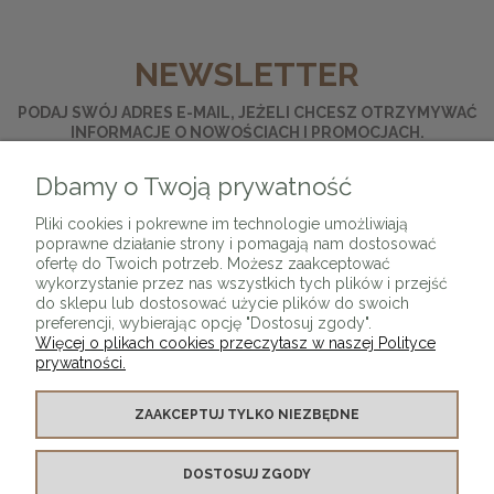
NEWSLETTER
PODAJ SWÓJ ADRES E-MAIL, JEŻELI CHCESZ OTRZYMYWAĆ
INFORMACJE O NOWOŚCIACH I PROMOCJACH.
Dbamy o Twoją prywatność
ZAPISZ SIĘ
Pliki cookies i pokrewne im technologie umożliwiają
poprawne działanie strony i pomagają nam dostosować
ofertę do Twoich potrzeb. Możesz zaakceptować
wykorzystanie przez nas wszystkich tych plików i przejść
do sklepu lub dostosować użycie plików do swoich
preferencji, wybierając opcję "Dostosuj zgody".
Więcej o plikach cookies przeczytasz w naszej Polityce
prywatności.
O SKLEPIE
ZAAKCEPTUJ TYLKO NIEZBĘDNE
KONTAKT Z NAMI
DOSTOSUJ ZGODY