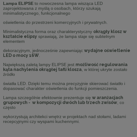
Lampa ELIPSE
to nowoczesna lampa wisząca LED
zaprojektowana z myślą o
osobach, którzy szukają
minimalistycznego, funkcjonalnego
oświetlenia do przestrzeni komercyjnych i prywatnych.
Minimalistyczna forma oraz charakterystyczny
okrągły klosz w
kształcie elipsy
sprawiają, że lampa staje się subtelnym
elementem
dekoracyjnym, jednocześnie zapewniając
wydajne oświetlenie
LED o mocy 16W
.
Największą zaletą lampy ELIPSE jest
możliwość regulowania
kąta nachylenia okrągłej tafli klosza
, w której ukryte zostało
źródło
światła LED. Dzięki temu można precyzyjnie skierować światło i
dopasować charakter oświetlenia do funkcji pomieszczenia.
Lampa szczególnie efektownie prezentuje się
w aranżacjach
grupowych - w kompozycji dwóch lub trzech zwisów
, co
często
wykorzystują architekci wnętrz w projektach nad stołami, ladami
recepcyjnymi czy wyspami kuchennymi.