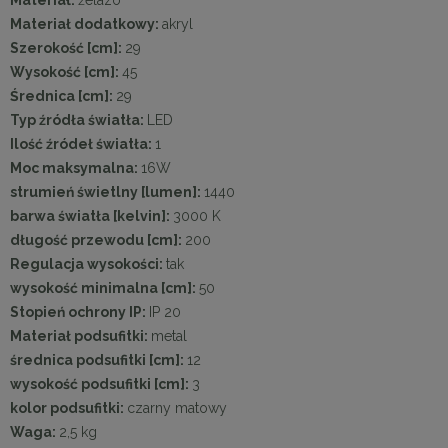
Materiał dodatkowy:
akryl
Szerokość [cm]:
29
Wysokość [cm]:
45
Średnica [cm]:
29
Typ źródła światła:
LED
Ilość źródeł światła:
1
Moc maksymalna:
16W
strumień świetlny [lumen]:
1440
barwa światła [kelvin]:
3000 K
długość przewodu [cm]:
200
Regulacja wysokości:
tak
wysokość minimalna [cm]:
50
Stopień ochrony IP:
IP 20
Materiał podsufitki:
metal
średnica podsufitki [cm]:
12
wysokość podsufitki [cm]:
3
kolor podsufitki:
czarny matowy
Waga:
2,5 kg