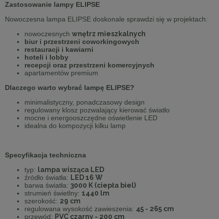
Zastosowanie lampy ELIPSE
Nowoczesna lampa ELIPSE doskonale sprawdzi się w projektach:
nowoczesnych
wnętrz mieszkalnych
biur i przestrzeni coworkingowych
restauracji i kawiarni
hoteli i lobby
recepcji oraz przestrzeni komercyjnych
apartamentów premium
Dlaczego warto wybrać lampę ELIPSE?
minimalistyczny, ponadczasowy design
regulowany klosz pozwalający kierować światło
mocne i energooszczędne oświetlenie LED
idealna do kompozycji kilku lamp
Specyfikacja techniczna
typ:
lampa wisząca LED
źródło światła:
LED 16 W
barwa światła:
3000 K (ciepła biel)
strumień świetlny:
1440 lm
szerokość:
29 cm
regulowana wysokość zawieszenia:
45 - 265 cm
przewód:
PVC czarny - 200 cm