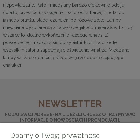
niepowtarzalne. Plafon miedziany bardzo efektownie odbija
światło, przez co uzyskujemy różnorodną barwę miedzi od
jasnego oranżu, bladej czerwieni po różowe złoto. Lampy
miedziane wykonane są z najwyższej jakości materiałów. Lampy
wiszące to idealne wykończenie każdego wnętrz. Z
powodzeniem nadadzą się do sypialni, kuchni a przede
wszystkim salonu zapewniając oświetlenie wnętrza. Miedziane
lampy wiszące odmienią każde wnętrze, podkreślając jego
charakter.
NEWSLETTER
PODAJ SWÓJ ADRES E-MAIL, JEŻELI CHCESZ OTRZYMYWAĆ
INFORMACJE O NOWOŚCIACH I PROMOCJACH.
Dbamy o Twoją prywatność
ZAPISZ SIĘ