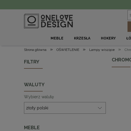
MEBLE
KRZESŁA
HOKERY
Ł
»
»
»
Strona główna
OŚWIETLENIE
Lampy wiszące
Chr
CHROMO
FILTRY
WALUTY
Wybierz walutę
MEBLE