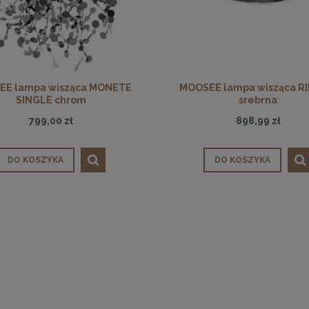
EE lampa wisząca MONETE
MOOSEE lampa wisząca RI
SINGLE chrom
srebrna
799,00 zł
898,99 zł
DO KOSZYKA
DO KOSZYKA
 krzesło SHELLY beżowe
MaMaison krzesło BORA czarne
899,11 zł
989,11 zł
na regularna:
999,01 zł
Cena regularna:
1 099,01 zł
jniższa cena:
899,11 zł
Najniższa cena:
989,11 zł