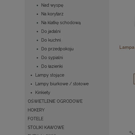
Nad wyspę
Na korytarz
Na klatkę schodową
Do jadalni
Do kuchni
Lampa 
Do przedpokoju
Do sypialni
Do łazienki
Lampy stojące
Lampy biurkowe / stołowe
Kinkiety
OŚWIETLENIE OGRODOWE
HOKERY
FOTELE
STOLIKI KAWOWE