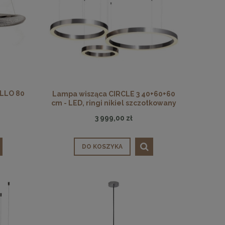
LLO 80
Lampa wisząca CIRCLE 3 40+60+60
cm - LED, ringi nikiel szczotkowany
na 1 podsufitce
3 999,00 zł
DO KOSZYKA