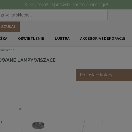
Kliknij teraz i sprawdź nasze promocje!
SZUKAJ
ÓŻKA
OŚWIETLENIE
LUSTRA
AKCESORIA I DEKORACJE
omowane
WANE LAMPY WISZĄCE
Pozostałe kolory