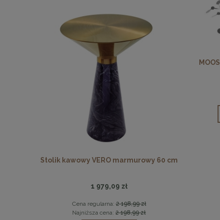
MOOS
SMOKE 60
Stolik kawowy VERO marmurowy 60 cm
MaMaison
1 979,09 zł
0 zł
Cena regularna:
2 198,99 zł
Ce
 zł
Najniższa cena:
2 198,99 zł
Na