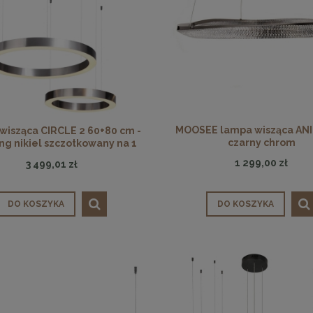
MOOSEE lampa wisząca ANI
wisząca CIRCLE 2 60+80 cm -
czarny chrom
ing nikiel szczotkowany na 1
podsufitce
1 299,00 zł
3 499,01 zł
DO KOSZYKA
DO KOSZYKA