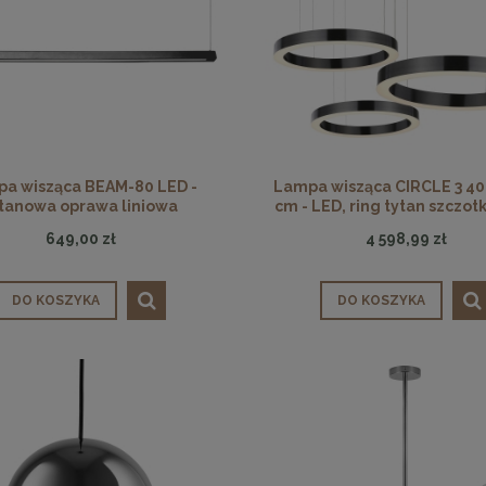
a wisząca BEAM-80 LED -
Lampa wisząca CIRCLE 3 4
tanowa oprawa liniowa
cm - LED, ring tytan szczo
na 1 podsufitce
649,00 zł
4 598,99 zł
DO KOSZYKA
DO KOSZYKA