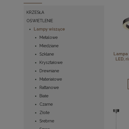
KRZESŁA
OŚWIETLENIE
Lampy wiszące
Metalowe
Miedziane
Lampa 
Szklane
LED, r
Kryształowe
Drewniane
Materiałowe
Rattanowe
Białe
Czarne
Złote
Srebrne