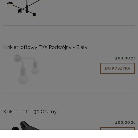
Kinkiet loftowy T2X Podwójny - Biały
400,00 zł
DO KOSZYKA
Kinkiet Loft T30 Czarny
400,00 zł
DO KOSZYKA