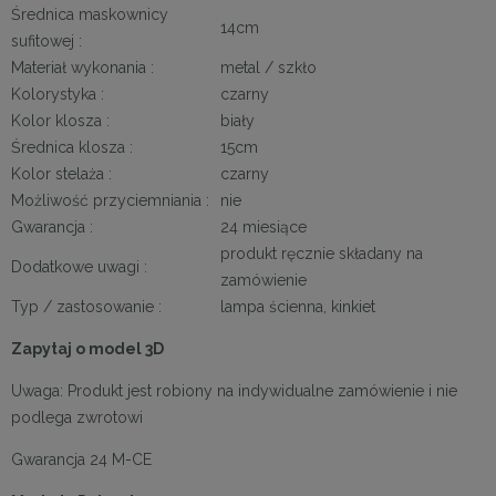
Średnica maskownicy
14cm
sufitowej :
Materiał wykonania :
metal / szkło
Kolorystyka :
czarny
Kolor klosza :
biały
Średnica klosza :
15cm
Kolor stelaża :
czarny
Możliwość przyciemniania :
nie
Gwarancja :
24 miesiące
produkt ręcznie składany na
Dodatkowe uwagi :
zamówienie
Typ / zastosowanie :
lampa ścienna, kinkiet
Zapytaj o model 3D
Uwaga: Produkt jest robiony na indywidualne zamówienie i nie
podlega zwrotowi
Gwarancja 24 M-CE