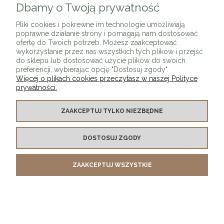
Dbamy o Twoją prywatność
Pliki cookies i pokrewne im technologie umożliwiają
poprawne działanie strony i pomagają nam dostosować
ofertę do Twoich potrzeb. Możesz zaakceptować
wykorzystanie przez nas wszystkich tych plików i przejść
do sklepu lub dostosować użycie plików do swoich
Lampa wisząca ALVOR 6 złota
preferencji, wybierając opcję "Dostosuj zgody".
Więcej o plikach cookies przeczytasz w naszej Polityce
2 371,44 zł
prywatności.
DO KOSZYKA
ZAAKCEPTUJ TYLKO NIEZBĘDNE
DOSTOSUJ ZGODY
ZAAKCEPTUJ WSZYSTKIE
MOOSEE lampa ścienna AMADEO złota
349,00 zł
DO KOSZYKA