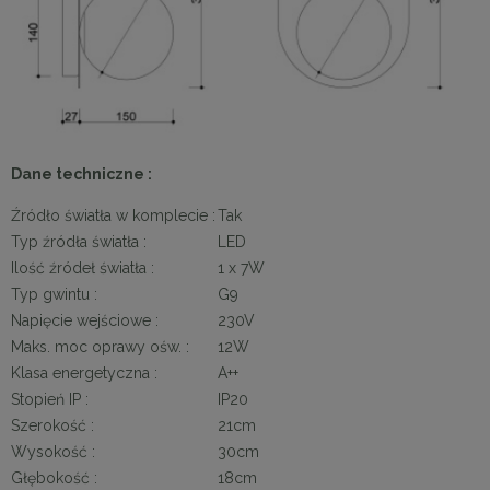
Dane techniczne :
Źródło światła w komplecie :
Tak
Typ źródła światła :
LED
Ilość źródeł światła :
1 x 7W
Typ gwintu :
G9
Napięcie wejściowe :
230V
Maks. moc oprawy ośw. :
12W
Klasa energetyczna :
A++
Stopień IP :
IP20
Szerokość :
21cm
Wysokość :
30cm
Głębokość :
18cm