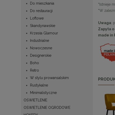
Do mieszkania
*
Istnieje 
*
W zależno
Do restauracji
Loftowe
Uwaga
: 
Skandynawskie
Zapyta o
Krzesła Glamour
made in 
Industrialne
Nowoczesne
Designerskie
Boho
Retro
W stylu prowansalskim
PRODUK
Rustykalne
Minimalistyczne
OŚWIETLENIE
OŚWIETLENIE OGRODOWE
HOKERY