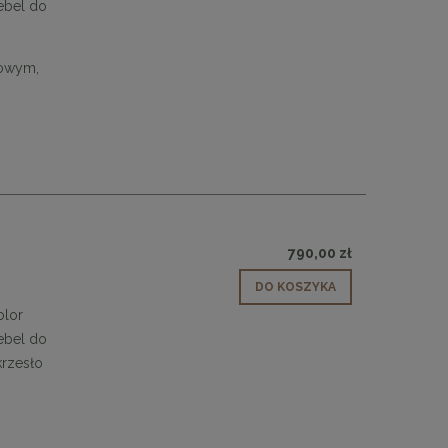
ebel do
dowym,
790,00 zł
DO KOSZYKA
olor
ebel do
rzesło