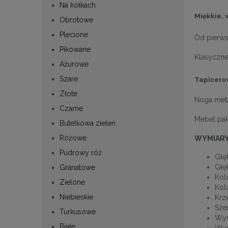
Na kółkach
Miękkie, 
Obrotowe
Plecione
Od pierws
Pikowane
Klasyczne
Ażurowe
Szare
Tapicero
Złote
Noga meta
Czarne
Mebel pa
Butelkowa zieleń
Różowe
WYMIARY
Pudrowy róż
Głę
Głę
Granatowe
Kol
Zielone
Kolo
Niebieskie
Krze
Sze
Turkusowe
Wys
Białe
Wys