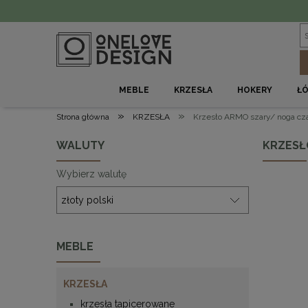
MEBLE
KRZESŁA
HOKERY
Ł
»
»
Strona główna
KRZESŁA
Krzesło ARMO szary/ noga cza
WALUTY
KRZESŁ
Wybierz walutę
MEBLE
KRZESŁA
krzesła tapicerowane