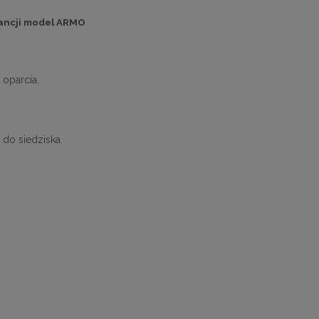
ancji model
ARMO
 oparcia.
do siedziska.