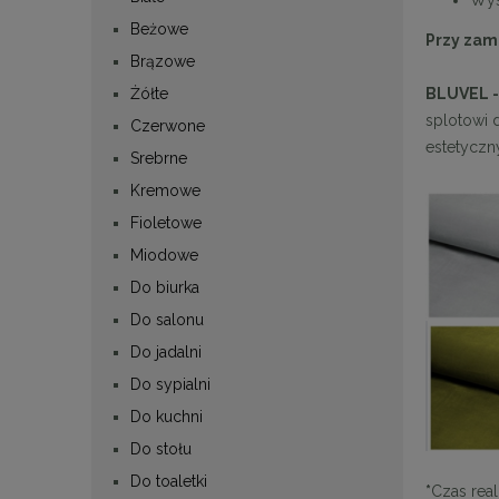
Beżowe
Przy zam
Brązowe
BLUVEL 
Żółte
splotowi 
Czerwone
estetyczn
Srebrne
Kremowe
Fioletowe
Miodowe
Do biurka
Do salonu
Do jadalni
Do sypialni
Do kuchni
Do stołu
Do toaletki
*
Czas real