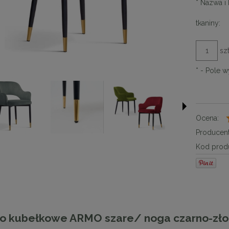
*
Nazwa i 
tkaniny:
szt
*
- Pole 
Ocena:
Producent
Kod produ
ło kubełkowe ARMO szare/ noga czarno-zło