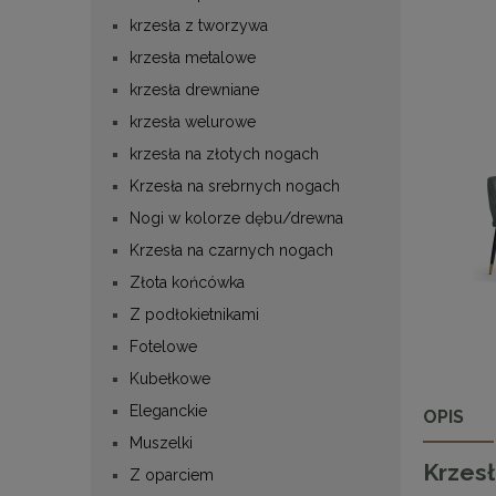
krzesła z tworzywa
krzesła metalowe
krzesła drewniane
krzesła welurowe
krzesła na złotych nogach
Krzesła na srebrnych nogach
Nogi w kolorze dębu/drewna
Krzesła na czarnych nogach
Złota końcówka
Z podłokietnikami
Fotelowe
Kubełkowe
Eleganckie
OPIS
Muszelki
Krzes
Z oparciem