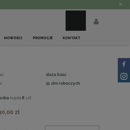
×
NOWOŚCI
PROMOCJE
KONTAKT
ść:
duża ilość
w:
31 dni roboczych
soba
kupiła
8
szt.
90,00 zł