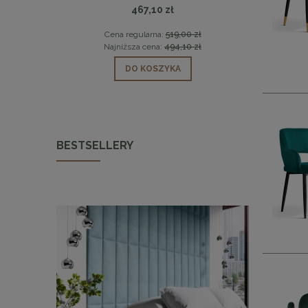
467,10 zł
0 zł
Cena regularna:
519,00 zł
Cen
0 zł
Najniższa cena:
494,10 zł
Naj
DO KOSZYKA
BESTSELLERY