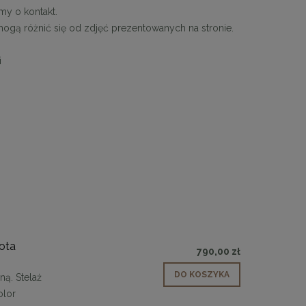
my o kontakt.
 mogą różnić się od zdjęć prezentowanych na stronie.
i
ota
790,00 zł
DO KOSZYKA
ą. Stelaż
olor