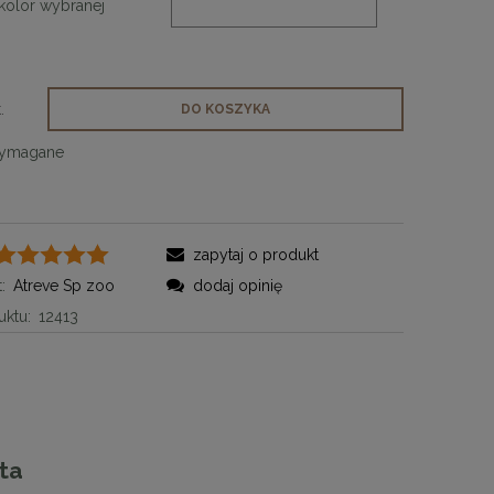
kolor wybranej
.
DO KOSZYKA
wymagane
zapytaj o produkt
:
Atreve Sp zoo
dodaj opinię
ktu:
12413
ta