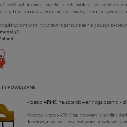
możliwość wyboru innej tapicerki – w celu ustalenia szczegółów prosi
ści od rodzaju i ustawień ekranu, odcienie tkanin w rzeczywistości
produkt wykonany na indywidualne zamówienie nie podlega zwrotow
 model 3D
Poland
TY POWIĄZANE
Krzesło ARMO musztardowe/ noga czarno - zł
Miodowe Krzesło ARMO tapicerowane, aksamitną tkanin
drewniany, noga metalowa malowana proszkowo na k