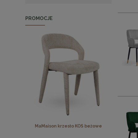
PROMOCJE
0 marmur /
MaMaison krzesło KOS beżowe
MaMaison 