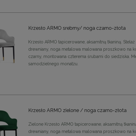
Krzesło ARMO srebrny/ noga czarno-złota
Krzesło ARMO tapicerowane, aksamitną tkaniną. Stelaż
drewniany, noga metalowa malowana proszkowo na k
czarny, montowana czterema śrubami do siedziska. M
samodzielnego monatżu.
Krzesło ARMO zielone / noga czarno-złota
stolik RAGNO 50 marmur /
MaMaison krzesło SHELLY czarn
Zielone Krzesło ARMO tapicerowane, aksamitną tkaniną
drewno
drewniany, noga metalowa malowana proszkowo na k