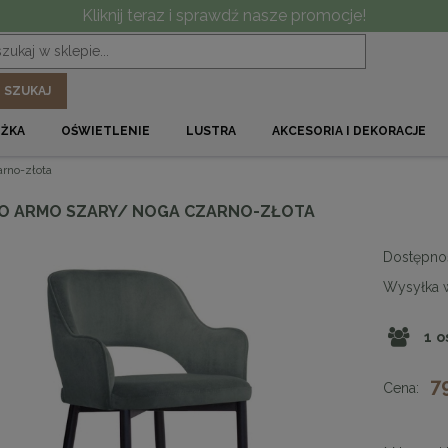
Kliknij teraz i sprawdź nasze promocje!
SZUKAJ
ÓŻKA
OŚWIETLENIE
LUSTRA
AKCESORIA I DEKORACJE
rno-złota
O ARMO SZARY/ NOGA CZARNO-ZŁOTA
Dostępno
Wysyłka 
1
o
7
Cena: