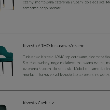
czarny, montowana czterema śrubami do siedziska. M
989,11 zł
899,11 zł
samodzielnego monatżu.
a regularna:
1 099,01 zł
Cena regularna:
999,01 zł
niższa cena:
1 099,01 zł
Najniższa cena:
899,11 zł
DO KOSZYKA
DO KOSZYKA
Krzesło ARMO turkusowe/czarne
Turkusowe Krzesło ARMO tapicerowane, aksamitną tka
Stelaż drewniany, noga metalowa malowana czarna, 
czterema śrubami do siedziska. Mebel do samodziel
montażu . turkus velvet krzesło tapicerowane nowoc
Krzesło Cactus 2