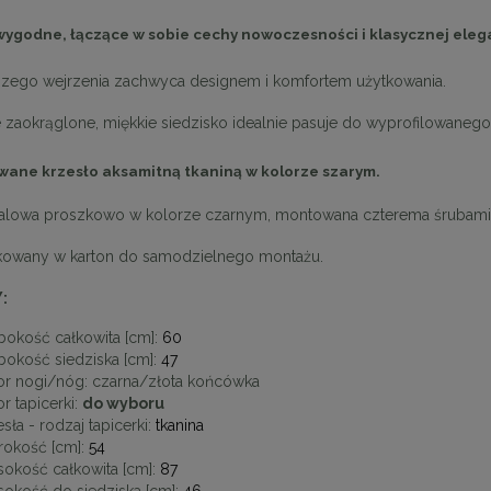
wygodne, łączące w sobie cechy nowoczesności i klasycznej eleg
zego wejrzenia zachwyca designem i komfortem użytkowania.
 zaokrąglone, miękkie siedzisko idealnie pasuje do wyprofilowanego
wane krzesło aksamitną tkaniną w kolorze szarym.
lowa proszkowo w kolorze czarnym, montowana czterema śrubami 
kowany w karton do samodzielnego montażu.
:
bokość całkowita [cm]:
60
bokość siedziska [cm]:
47
or nogi/nóg:
czarna/złota końcówka
r tapicerki:
do wyboru
sła - rodzaj tapicerki:
tkanina
rokość [cm]:
54
okość całkowita [cm]:
87
okość do siedziska [cm]:
46