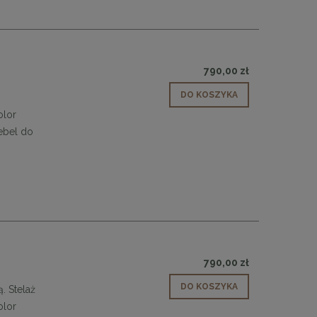
790,00 zł
DO KOSZYKA
olor
ebel do
790,00 zł
DO KOSZYKA
e
MaMaison krzesło LOGAN białe
MaMaison krzesło 
. Stelaż
olor