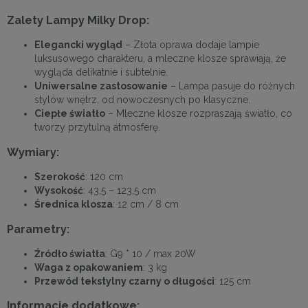
Zalety Lampy Milky Drop:
Elegancki wygląd
– Złota oprawa dodaje lampie
luksusowego charakteru, a mleczne klosze sprawiają, że
wygląda delikatnie i subtelnie.
Uniwersalne zastosowanie
– Lampa pasuje do różnych
stylów wnętrz, od nowoczesnych po klasyczne.
Ciepłe światło
– Mleczne klosze rozpraszają światło, co
tworzy przytulną atmosferę.
Wymiary:
Szerokość
: 120 cm
Wysokość
: 43,5 – 123,5 cm
Średnica klosza
: 12 cm / 8 cm
Parametry:
Źródło światła
: G9 * 10 / max 20W
Waga z opakowaniem
: 3 kg
Przewód tekstylny czarny o długości
: 125 cm
Informacje dodatkowe: