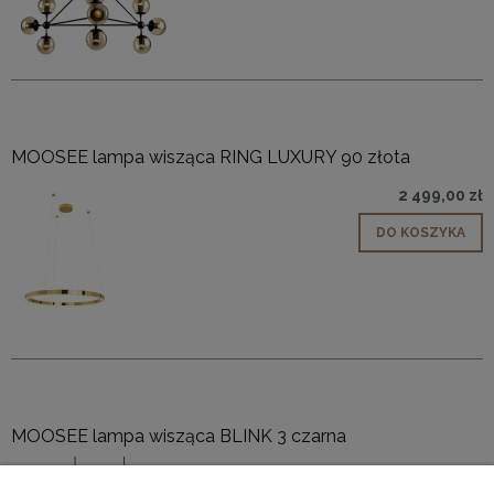
MOOSEE lampa wisząca RING LUXURY 90 złota
2 499,00 zł
DO KOSZYKA
MOOSEE lampa wisząca BLINK 3 czarna
399,00 zł