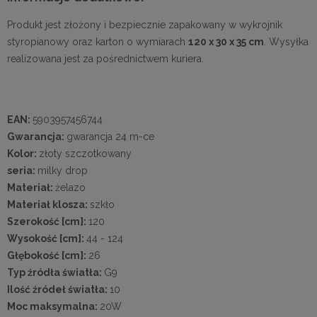
Produkt jest złożony i bezpiecznie zapakowany w wykrojnik
styropianowy oraz karton o wymiarach
120 x 30 x 35 cm
. Wysyłka
realizowana jest za pośrednictwem kuriera.
EAN:
5903957456744
Gwarancja:
gwarancja 24 m-ce
Kolor:
złoty szczotkowany
seria:
milky drop
Materiał:
żelazo
Materiał klosza:
szkło
Szerokość [cm]:
120
Wysokość [cm]:
44 - 124
Głębokość [cm]:
26
Typ źródła światła:
G9
Ilość źródeł światła:
10
Moc maksymalna:
20W