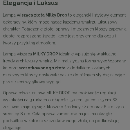
Elegancja i Luksus
Lampa
wisząca złota Milky Drop
to elegancki i stylowy element
dekoracyjny, który może nadać każdemu wnętrzu luksusowy
charakter. Połączenie złotej oprawy i mlecznych kloszy zapewnia
ciepłe, rozproszone światło, które jest przyjemne dla oczu i
tworzy przytulną atmosferę.
Lampa wisząca
MILKY DROP
idealnie wpisuje się w aktualne
trendy architektury wnętrz. Minimalistyczna forma wykończona w
kolorze
szczotkowanego złota
z dodatkiem szklanych
mlecznych kloszy doskonale pasuje do różnych stylów, nadając
przestrzeni wyjątkowy wygląd.
Oprawa oświetleniowa MILKY DROP ma możliwość regulacji
wysokości na 3 rurkach o długości: 50 cm, 30 cm i 15 cm. W
zestawie znajdują się 4 klosze o średnicy 12 cm oraz 6 kloszy o
średnicy 8 cm. Cała oprawa zamontowana jest na okrągłej
podsufitce w kolorze szczotkowanego złota, co podkreśla jej
elegancję.