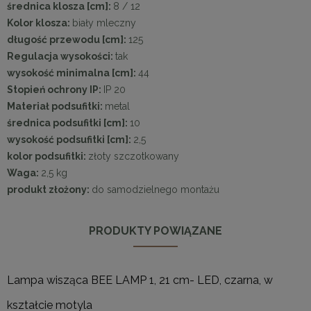
średnica klosza [cm]:
8 / 12
Kolor klosza:
biały mleczny
długość przewodu [cm]:
125
Regulacja wysokości:
tak
wysokość minimalna [cm]:
44
Stopień ochrony IP:
IP 20
Materiał podsufitki:
metal
średnica podsufitki [cm]:
10
wysokość podsufitki [cm]:
2,5
kolor podsufitki:
złoty szczotkowany
Waga:
2,5 kg
produkt złożony:
do samodzielnego montażu
PRODUKTY POWIĄZANE
Lampa wisząca BEE LAMP 1, 21 cm- LED, czarna, w
kształcie motyla