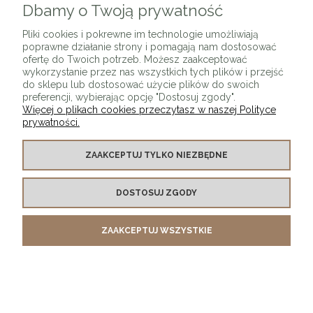
Dbamy o Twoją prywatność
DO KOSZYKA
Pliki cookies i pokrewne im technologie umożliwiają
poprawne działanie strony i pomagają nam dostosować
ofertę do Twoich potrzeb. Możesz zaakceptować
wykorzystanie przez nas wszystkich tych plików i przejść
do sklepu lub dostosować użycie plików do swoich
preferencji, wybierając opcję "Dostosuj zgody".
Więcej o plikach cookies przeczytasz w naszej Polityce
prywatności.
Lampa wisząca IMPERIO czarna 80 cm
ZAAKCEPTUJ TYLKO NIEZBĘDNE
3 999,00 zł
DO KOSZYKA
DOSTOSUJ ZGODY
ZAAKCEPTUJ WSZYSTKIE