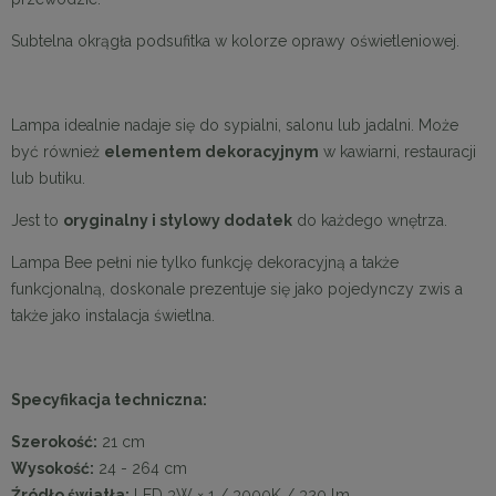
Subtelna okrągła podsufitka w kolorze oprawy oświetleniowej.
Lampa idealnie nadaje się do sypialni, salonu lub jadalni. Może
być również
elementem dekoracyjnym
w kawiarni, restauracji
lub butiku.
Jest to
oryginalny i stylowy dodatek
do każdego wnętrza.
Lampa Bee pełni nie tylko funkcję dekoracyjną a także
funkcjonalną, doskonale prezentuje się jako pojedynczy zwis a
także jako instalacja świetlna.
Specyfikacja techniczna:
Szerokość:
21 cm
Wysokość:
24 - 264 cm
Źródło światła:
LED 3W × 1 / 3000K / 320 lm