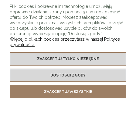
ZAPISZ SIĘ
Pliki cookies i pokrewne im technologie umożliwiają
poprawne działanie strony i pomagają nam dostosować
ofertę do Twoich potrzeb. Możesz zaakceptować
wykorzystanie przez nas wszystkich tych plików i przejść
do sklepu lub dostosować użycie plików do swoich
preferencji, wybierając opcję "Dostosuj zgody".
Więcej o plikach cookies przeczytasz w naszej Polityce
prywatności.
O SKLEPIE
ZAAKCEPTUJ TYLKO NIEZBĘDNE
KONTAKT Z NAMI
DOSTOSUJ ZGODY
MOJE KONTO
ZAAKCEPTUJ WSZYSTKIE
PŁATNOŚCI I DOSTAWA
INFORMACJE