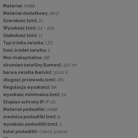
Materiał:
metal
Materiał dodatkowy:
akryl
Szerokość [cm]:
21
Wysokość [cm]:
24 - 205
Głębokość [cm]:
17
Typ źródła światła:
LED
Ilość źródeł światła:
2
Moc maksymalna:
4W
strumień świetlny [lumen]:
320 lm
barwa światła [kelvin]:
3000 K
długość przewodu [cm]:
180
Regulacja wysokości:
tak
wysokość minimalna [cm]:
24
Stopień ochrony IP:
IP 20
Materiał podsufitki:
metal
średnica podsufitki [cm]:
9
wysokość podsufitki [cm]:
3
kolor podsufitki:
czarny połysk