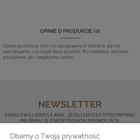
OPINIE O PRODUKCIE (0)
Opinie pochodzą tyko od zalogowanych klientów, ale nie
weryfikujemy, czy kupili dany produkt. Wyświetlamy zarówno
pozytywne, jak i negatywne opinie.
NEWSLETTER
PODAJ SWÓJ ADRES E-MAIL, JEŻELI CHCESZ OTRZYMYWAĆ
INFORMACJE O NOWOŚCIACH I PROMOCJACH.
Dbamy o Twoją prywatność