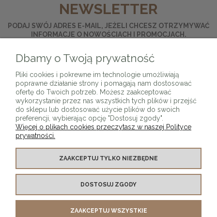
NEWSLETTER
PODAJ SWÓJ ADRES E-MAIL, JEŻELI CHCESZ OTRZYMYWAĆ
INFORMACJE O NOWOŚCIACH I PROMOCJACH.
Dbamy o Twoją prywatność
ZAPISZ SIĘ
Pliki cookies i pokrewne im technologie umożliwiają
poprawne działanie strony i pomagają nam dostosować
ofertę do Twoich potrzeb. Możesz zaakceptować
wykorzystanie przez nas wszystkich tych plików i przejść
do sklepu lub dostosować użycie plików do swoich
preferencji, wybierając opcję "Dostosuj zgody".
Więcej o plikach cookies przeczytasz w naszej Polityce
prywatności.
O SKLEPIE
ZAAKCEPTUJ TYLKO NIEZBĘDNE
KONTAKT Z NAMI
DOSTOSUJ ZGODY
MOJE KONTO
ZAAKCEPTUJ WSZYSTKIE