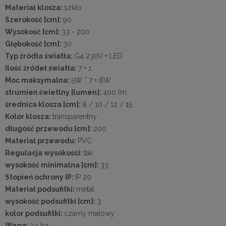
Materiał klosza:
szkło
Szerokość [cm]:
90
Wysokość [cm]:
33 - 200
Głębokość [cm]:
30
Typ źródła światła:
G4 230V + LED
Ilość źródeł światła:
7 + 1
Moc maksymalna:
5W * 7 + 8W
strumień świetlny [lumen]:
400 lm
średnica klosza [cm]:
8 / 10 / 12 / 15
Kolor klosza:
transparentny
długość przewodu [cm]:
200
Materiał przewodu:
PVC
Regulacja wysokości:
tak
wysokość minimalna [cm]:
33
Stopień ochrony IP:
IP 20
Materiał podsufitki:
metal
wysokość podsufitki [cm]:
3
kolor podsufitki:
czarny matowy
Waga:
3,1 kg