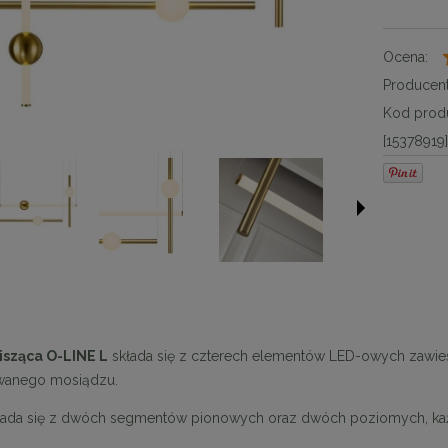
Ocena:
Producent
Kod produ
[15378919
sząca O-LINE L
składa się z czterech elementów LED-owych zawiesz
wanego mosiądzu.
ada się z dwóch segmentów pionowych oraz dwóch poziomych, każ