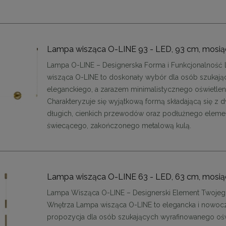
Lampa wisząca O-LINE 93 - LED, 93 cm, mosi
Lampa O-LINE – Designerska Forma i Funkcjonalność
wisząca O-LINE to doskonały wybór dla osób szukają
eleganckiego, a zarazem minimalistycznego oświetleni
Charakteryzuje się wyjątkową formą składającą się z 
długich, cienkich przewodów oraz podłużnego eleme
 krzesło SHELLY czarne
MaMaison krzesło barowe LOGAN b
świecącego, zakończonego metalową kulą.
899,11 zł
899,11 zł
na regularna:
999,01 zł
Cena regularna:
999,01 zł
Lampa wisząca O-LINE 63 - LED, 63 cm, mosi
jniższa cena:
899,11 zł
Najniższa cena:
899,11 zł
Lampa Wisząca O-LINE – Designerski Element Twoje
DO KOSZYKA
DO KOSZYKA
Wnętrza Lampa wisząca O-LINE to elegancka i nowoc
propozycja dla osób szukających wyrafinowanego ośw