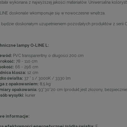
ała wykonana z najwyższej jakości materiałów. Uniwersalna kolorystyk
LINE doskonale wkomponuje się w nowoczesne wnętrza.
 będzie doskonałym uzupełnieniem pozostałych produktów z serii O
hniczne lampy O-LINE L:
ewód:
PVC transparentny o długości 200 cm
rokość:
78 - 110 cm
okość:
66 - 296 cm
dnica klosza:
12 cm
dło światła:
37 * 1 / 3000K / 3330 lm
a z opakowaniem:
8,5 kg
iary opakowania:
93*30*20 cm (produkt jest złożony, bezpiecznie
sób wysyłki:
kurier
e informacje:
sa efektywności energetycznej źródła światła:
F