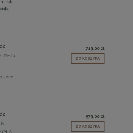
ym kulą,
iatła
ądz
719,00 zł
LINE to
DO KOSZYKA
szczono
ądz
579,00 zł
 30
Panele ścienne tapicerowane 70 x 30
i i
cm + kolory
DO KOSZYKA
wyspę,