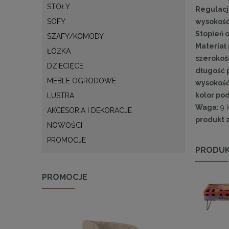
STOŁY
Regulacj
wysokość
SOFY
Stopień o
SZAFY/KOMODY
Materiał 
ŁÓŻKA
szerokość
DZIECIĘCE
długość p
MEBLE OGRODOWE
wysokość 
kolor pod
LUSTRA
Waga:
9 
AKCESORIA I DEKORACJE
produkt 
NOWOŚCI
PROMOCJE
PRODUK
PROMOCJE