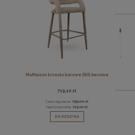
 beżowe
MaMaison krzesło barowe IRIS beżowe
MaMaison
719,10 zł
 zł
Cena regularna:
799,00 zł
Ce
 zł
Najniższa cena:
719,10 zł
Na
DO KOSZYKA