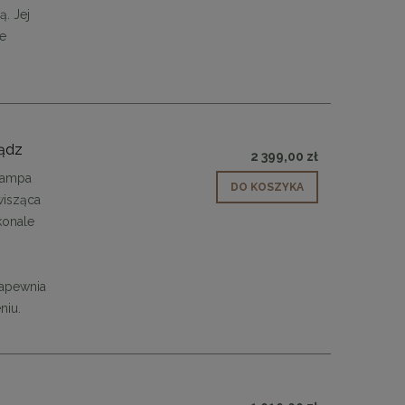
48,00 zł
. Jej
DO KOSZYKA
je
iądz
2 399,00 zł
Lampa
DO KOSZYKA
wisząca
konale
zapewnia
niu.