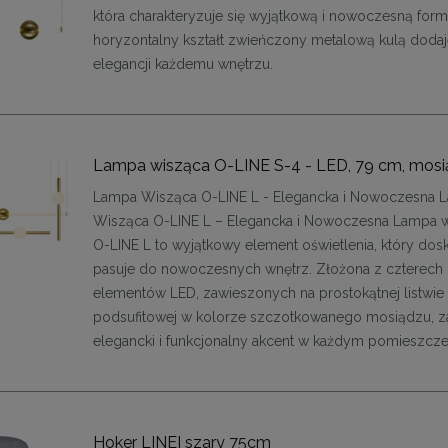
48,00 zł
48,00 zł
która charakteryzuje się wyjątkową i nowoczesną formą
DO KOSZYKA
DO KOSZYKA
horyzontalny kształt zwieńczony metalową kulą doda
elegancji każdemu wnętrzu.
Lampa wisząca O-LINE S-4 - LED, 79 cm, mos
Lampa Wisząca O-LINE L - Elegancka i Nowoczesna 
Wisząca O-LINE L – Elegancka i Nowoczesna Lampa 
O-LINE L to wyjątkowy element oświetlenia, który dos
pasuje do nowoczesnych wnętrz. Złożona z czterech
elementów LED, zawieszonych na prostokątnej listwie
podsufitowej w kolorze szczotkowanego mosiądzu, 
elegancki i funkcjonalny akcent w każdym pomieszcze
Hoker LINEI szary 75cm