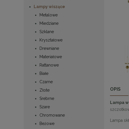
Lampy wiszące
Metalowe
Miedziane
Szklane
Kryształowe
Drewniane
Materiałowe
Rattanowe
Białe
Czarne
OPIS
Złote
Srebrne
Lampa wi
Szare
szczotko
Chromowane
Lampa skł
Beżowe