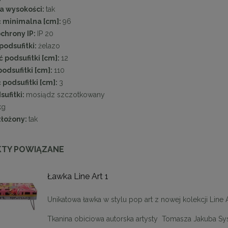
a wysokości:
tak
 minimalna [cm]:
96
chrony IP:
IP 20
podsufitki:
żelazo
 podsufitki [cm]:
12
odsufitki [cm]:
110
podsufitki [cm]:
3
sufitki:
mosiądz szczotkowany
kg
złożony:
tak
TY POWIĄZANE
Ławka Line Art 1
Unikatowa ławka w stylu pop art z nowej kolekcji Line 
Tkanina obiciowa autorska artysty Tomasza Jakuba S