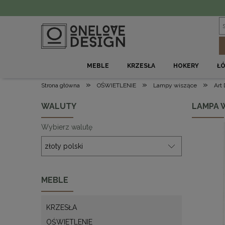
MEBLE
KRZESŁA
HOKERY
Ł
»
»
»
Strona główna
OŚWIETLENIE
Lampy wiszące
Art
WALUTY
LAMPA W
Wybierz walutę
MEBLE
KRZESŁA
OŚWIETLENIE