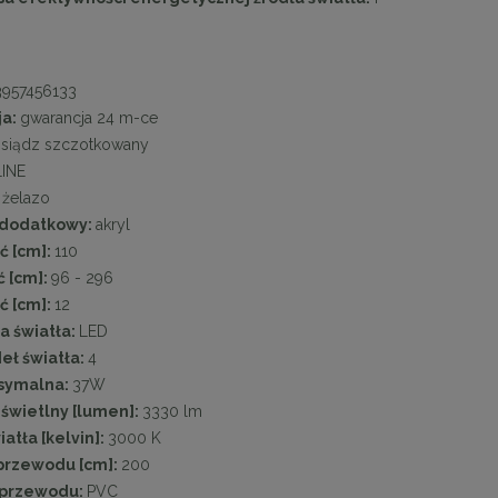
3957456133
ja:
gwarancja 24 m-ce
siądz szczotkowany
INE
:
żelazo
 dodatkowy:
akryl
ć [cm]:
110
 [cm]:
96 - 296
ć [cm]:
12
a światła:
LED
deł światła:
4
symalna:
37W
 świetlny [lumen]:
3330 lm
atła [kelvin]:
3000 K
przewodu [cm]:
200
 przewodu:
PVC