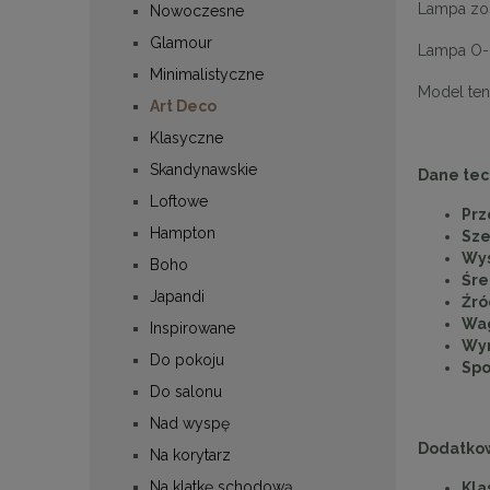
Lampa zost
Nowoczesne
Glamour
Lampa O-
Minimalistyczne
Model ten
Art Deco
Klasyczne
Skandynawskie
Dane tec
Loftowe
Prz
Hampton
Sze
Wys
Boho
Śre
Japandi
Źró
Wag
Inspirowane
Wym
Do pokoju
Spo
Do salonu
Nad wyspę
Dodatkow
Na korytarz
Na klatkę schodową
Kla