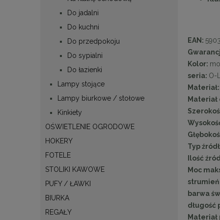
Do jadalni
Do kuchni
EAN:
590
Do przedpokoju
Gwaranc
Do sypialni
Kolor:
mo
Do łazienki
seria:
O-L
Lampy stojące
Materiał
Lampy biurkowe / stołowe
Materiał
Szerokoś
Kinkiety
Wysokość
OŚWIETLENIE OGRODOWE
Głębokoś
HOKERY
Typ źródł
FOTELE
Ilość źró
STOLIKI KAWOWE
Moc mak
strumień
PUFY / ŁAWKI
barwa świ
BIURKA
długość 
REGAŁY
Materiał