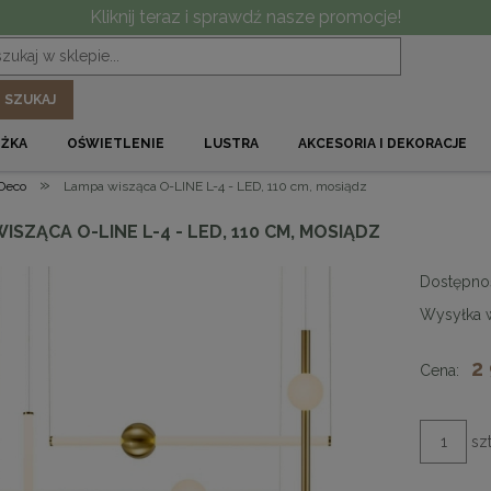
Kliknij teraz i sprawdź nasze promocje!
SZUKAJ
ÓŻKA
OŚWIETLENIE
LUSTRA
AKCESORIA I DEKORACJE
»
 Deco
Lampa wisząca O-LINE L-4 - LED, 110 cm, mosiądz
ISZĄCA O-LINE L-4 - LED, 110 CM, MOSIĄDZ
Dostępno
Wysyłka 
2
Cena:
szt