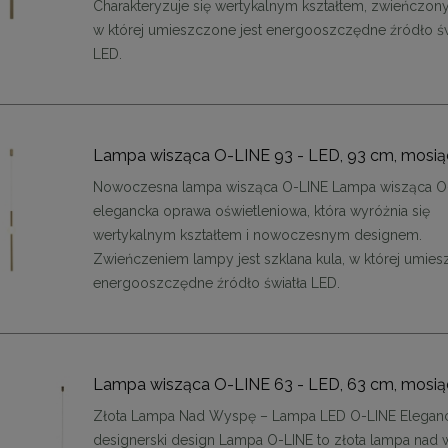
Charakteryzuje się wertykalnym kształtem, zwieńczon
w której umieszczone jest energooszczędne źródło św
LED.
Lampa wisząca O-LINE 93 - LED, 93 cm, mosi
Nowoczesna lampa wisząca O-LINE Lampa wisząca O-
elegancka oprawa oświetleniowa, która wyróżnia się
wertykalnym kształtem i nowoczesnym designem.
Zwieńczeniem lampy jest szklana kula, w której umie
energooszczędne źródło światła LED.
Lampa wisząca O-LINE 63 - LED, 63 cm, mosi
enne tapicerowane 40 x 30
Panele ścienne tapicerowane 70 x
Złota Lampa Nad Wyspę – Lampa LED O-LINE Eleganck
cm + kolory
cm + kolory
designerski design Lampa O-LINE to złota lampa nad 