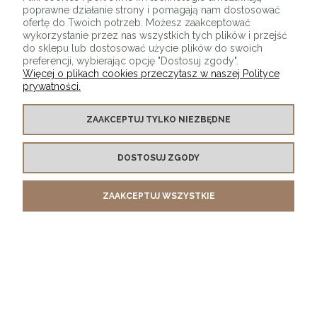
poprawne działanie strony i pomagają nam dostosować
ofertę do Twoich potrzeb. Możesz zaakceptować
wykorzystanie przez nas wszystkich tych plików i przejść
do sklepu lub dostosować użycie plików do swoich
preferencji, wybierając opcję "Dostosuj zgody".
Więcej o plikach cookies przeczytasz w naszej Polityce
prywatności.
O SKLEPIE
ZAAKCEPTUJ TYLKO NIEZBĘDNE
KONTAKT Z NAMI
DOSTOSUJ ZGODY
MOJE KONTO
ZAAKCEPTUJ WSZYSTKIE
PŁATNOŚCI I DOSTAWA
INFORMACJE
POKAŻ PEŁNĄ WERSJĘ STRONY