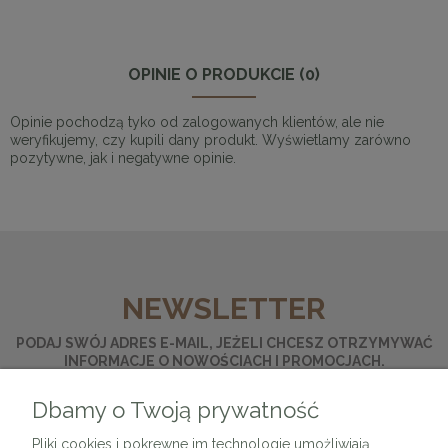
OPINIE O PRODUKCIE (0)
Opinie pochodzą tyko od zalogowanych klientów, ale nie
weryfikujemy, czy kupili dany produkt. Wyświetlamy zarówno
pozytywne, jak i negatywne opinie.
NEWSLETTER
PODAJ SWÓJ ADRES E-MAIL, JEŻELI CHCESZ OTRZYMYWAĆ
INFORMACJE O NOWOŚCIACH I PROMOCJACH.
Dbamy o Twoją prywatność
ZAPISZ SIĘ
Pliki cookies i pokrewne im technologie umożliwiają