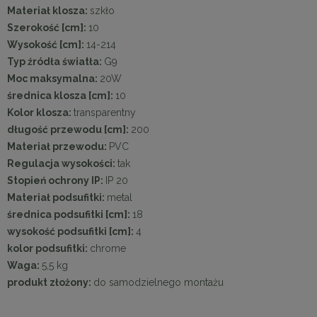
Materiał klosza:
szkło
Szerokość [cm]:
10
Wysokość [cm]:
14-214
Typ źródła światła:
G9
Moc maksymalna:
20W
średnica klosza [cm]:
10
Kolor klosza:
transparentny
długość przewodu [cm]:
200
Materiał przewodu:
PVC
Regulacja wysokości:
tak
Stopień ochrony IP:
IP 20
Materiał podsufitki:
metal
średnica podsufitki [cm]:
18
wysokość podsufitki [cm]:
4
kolor podsufitki:
chrome
Waga:
5,5 kg
produkt złożony:
do samodzielnego montażu