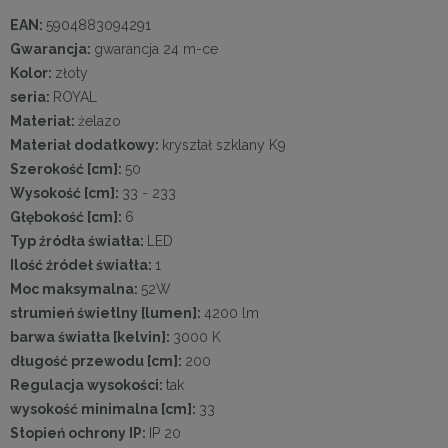
EAN:
5904883094291
Gwarancja:
gwarancja 24 m-ce
Kolor:
złoty
seria:
ROYAL
Materiał:
żelazo
Materiał dodatkowy:
kryształ szklany K9
Szerokość [cm]:
50
Wysokość [cm]:
33 - 233
Głębokość [cm]:
6
Typ źródła światła:
LED
Ilość źródeł światła:
1
Moc maksymalna:
52W
strumień świetlny [lumen]:
4200 lm
barwa światła [kelvin]:
3000 K
długość przewodu [cm]:
200
Regulacja wysokości:
tak
wysokość minimalna [cm]:
33
Stopień ochrony IP:
IP 20