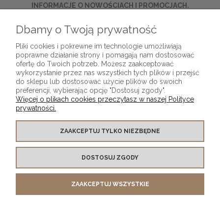
INFORMACJE O NOWOŚCIACH I PROMOCJACH.
Dbamy o Twoją prywatność
ZAPISZ SIĘ
Pliki cookies i pokrewne im technologie umożliwiają
poprawne działanie strony i pomagają nam dostosować
ofertę do Twoich potrzeb. Możesz zaakceptować
wykorzystanie przez nas wszystkich tych plików i przejść
do sklepu lub dostosować użycie plików do swoich
preferencji, wybierając opcję "Dostosuj zgody".
Więcej o plikach cookies przeczytasz w naszej Polityce
prywatności.
O SKLEPIE
ZAAKCEPTUJ TYLKO NIEZBĘDNE
KONTAKT Z NAMI
DOSTOSUJ ZGODY
MOJE KONTO
ZAAKCEPTUJ WSZYSTKIE
PŁATNOŚCI I DOSTAWA