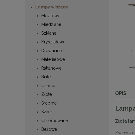
Lampy wiszące
Metalowe
Miedziane
Szklane
Kryształowe
Drewniane
Materiałowe
Rattanowe
Białe
Czarne
OPIS
Złote
Srebrne
Lampa
Szare
Chromowane
Złota la
Beżowe
Zwieńczo