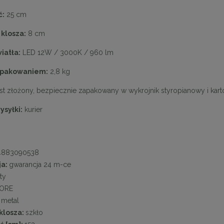
ć:
25 cm
 klosza:
8 cm
iatła:
LED 12W / 3000K / 960 lm
opakowaniem:
2,8 kg
est złożony, bezpiecznie zapakowany w wykrojnik styropianowy i kart
ysyłki:
kurier
4883090538
ja:
gwarancja 24 m-ce
ty
ORE
:
metal
klosza:
szkło