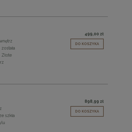
499,00 zł
 wnętrz
DO KOSZYKA
 została
 Złote
rz
898,99 zł
z
DO KOSZYKA
ze szkła
 30
Panele ścienne tapicerowane 70 x 30
ylu
cm + kolory