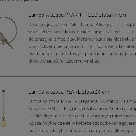
Lampa wisząca PTAK TIT LED złota 35 cm
Dekoracyjna Lampa Ptak – Lampa Wisząca TIT Niespo
wzornictwo i wyjątkowy design Lampa wisząca TIT to
dekoracyjna lampa ptak, która wyróżnia się niespotyk
wzornictwem. Jej unikalna forma, inspirowana kształte
osadzonego na metalowym pierścieniu, przyciąga wzr
dodaje charakteru każdemu wnętrzu.
on krzesło KOS beżowe
MaMaison krzesło SHELLY beżow
467,10 zł
899,11 zł
Lampa wisząca PEARL złota 20 cm
Lampa Wisząca PEARL – Elegancja i Subtelność Lamp
na regularna:
519,00 zł
Cena regularna:
999,01 zł
jniższa cena:
494,10 zł
Najniższa cena:
899,11 zł
Wisząca PEARL – Elegancja i Subtelność Subtelna la
urzeka eleganckimi detalami i aksamitnym mlecznym 
DO KOSZYKA
DO KOSZYKA
klosza. Wykończenie w kolorze szczotkowanego jasn
oraz złoty tekstylny przewód nadają jej wyjątkowego