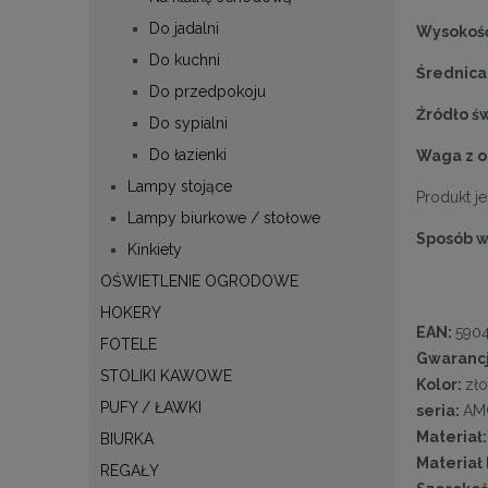
Do jadalni
Wysokoś
Do kuchni
Średnica
Do przedpokoju
Źródło św
Do sypialni
Do łazienki
Waga z 
Lampy stojące
Produkt j
Lampy biurkowe / stołowe
Sposób w
Kinkiety
OŚWIETLENIE OGRODOWE
HOKERY
EAN:
590
FOTELE
Gwaranc
STOLIKI KAWOWE
Kolor:
zło
PUFY / ŁAWKI
seria:
AM
Materiał
BIURKA
Materiał 
REGAŁY