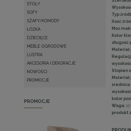
Szerokoś
STOŁY
Wysokość
SOFY
Typ źródł
SZAFY/KOMODY
Ilość źró
Moc mak
ŁÓŻKA
Kolor klo
DZIECIĘCE
długość 
MEBLE OGRODOWE
Materiał
LUSTRA
Regulacj
AKCESORIA I DEKORACJE
wysokość
Stopień o
NOWOŚCI
Materiał 
PROMOCJE
średnica 
wysokość 
kolor pod
PROMOCJE
Waga:
10
produkt 
PRODUK