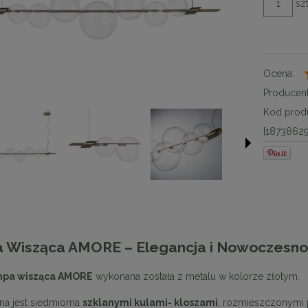
szt
Ocena:
Producent
Kod produ
[18738629
 Wisząca AMORE – Elegancja i Nowoczesnoś
mpa wisząca AMORE
wykonana została z metalu w kolorze złotym.
na jest siedmioma
szklanymi kulami- kloszami
, rozmieszczonymi 