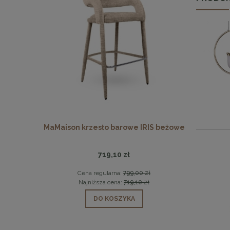
 beżowy /
MaMaison krzesło barowe IRIS beżowe
MaMais
719,10 zł
0 zł
Cena regularna:
799,00 zł
Ce
0 zł
Najniższa cena:
719,10 zł
Na
DO KOSZYKA