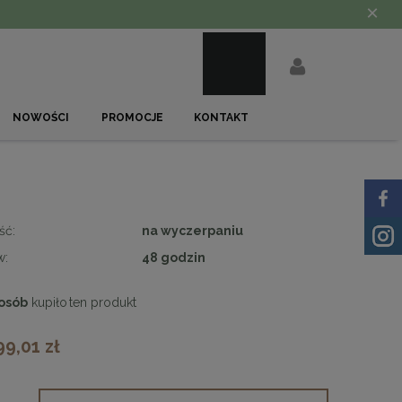
×
NOWOŚCI
PROMOCJE
KONTAKT
ść:
na wyczerpaniu
w:
48 godzin
osób
kupiło
ten produkt
99,01 zł