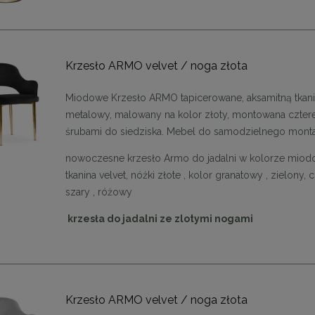
48,00 zł
48,00 zł
DO KOSZYKA
DO KOSZYKA
Krzesło ARMO velvet / noga złota
Miodowe Krzesło ARMO tapicerowane, aksamitną tkanin
metalowy, malowany na kolor złoty, montowana czte
śrubami do siedziska. Mebel do samodzielnego mon
nowoczesne krzesło Armo do jadalni w kolorze mio
tkanina velvet, nóżki złote , kolor granatowy , zielony, 
szary , różowy
krzesła do jadalni ze zlotymi nogami
Krzesło ARMO velvet / noga złota