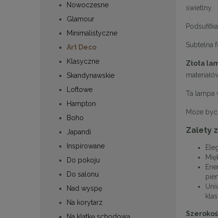
Nowoczesne
świetlny.
Glamour
Podsufitk
Minimalistyczne
Subtelna 
Art Deco
Klasyczne
Złota la
materiałó
Skandynawskie
Loftowe
Ta lampa w
Hampton
Może być 
Boho
Zalety 
Japandi
Inspirowane
Ele
Mię
Do pokoju
Ene
Do salonu
pie
Uni
Nad wyspę
kla
Na korytarz
Szerokoś
Na klatkę schodową