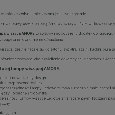
a w kolorze złotym umieszczona jest asymetrycznie.
forma oprawy oświetleniowej Amore zachwyci użytkowników ceniący
mpa wisząca AMORE
to stylowy i nowoczesny dodatek do każdego w
w i zapewnia równomierne oświetlenie.
isząca idealnie nadaje się do salonu, sypialni, jadalni, kuchni, biura lu
również stosowana jako oświetlenie dekoracyjne w hotelach, sklepac
złotej lampy wiszącej AMORE:
gancki i nowoczesny design
kkie, rozproszone światło
rgooszczędność: Lampy Ledowe zużywają znacznie mniej energii ni
niędzy i ochronę środowiska.
wersalność: Lampy wiszące Ledowe z transparentnymi kloszami pas
syczny.
ć:
153 cm