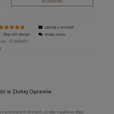
.
DO KOSZYKA
zapytaj o produkt
:
Step into design
dodaj opinię
ktu:
ST-8869P/L
]
ć w Złotej Oprawie
po przeciwnych stronach, co daje wyjątkowy efekt