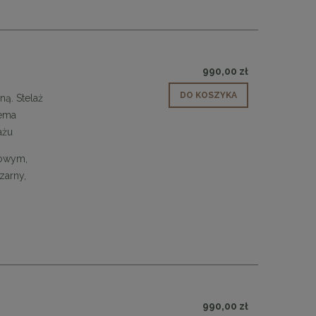
48,00 zł
DO KOSZYKA
990,00 zł
DO KOSZYKA
ą. Stelaż
rema
tażu
dowym,
czarny,
990,00 zł