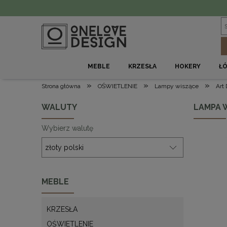
MEBLE
KRZESŁA
HOKERY
Ł
»
»
»
Strona główna
OŚWIETLENIE
Lampy wiszące
Art
WALUTY
LAMPA 
Wybierz walutę
MEBLE
KRZESŁA
OŚWIETLENIE