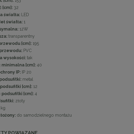
ć [cm]:
153
 [cm]:
32
a światła:
LED
deł światła:
1
symalna:
12W
sza:
transparentny
przewodu [cm]:
195
 przewodu:
PVC
a wysokości:
tak
 minimalna [cm]:
40
chrony IP:
IP 20
podsufitki:
metal
podsufitki [cm]:
12
podsufitki [cm]:
4
sufitki:
złoty
 kg
złożony:
do samodzielnego montażu
TY POWIĄZANE