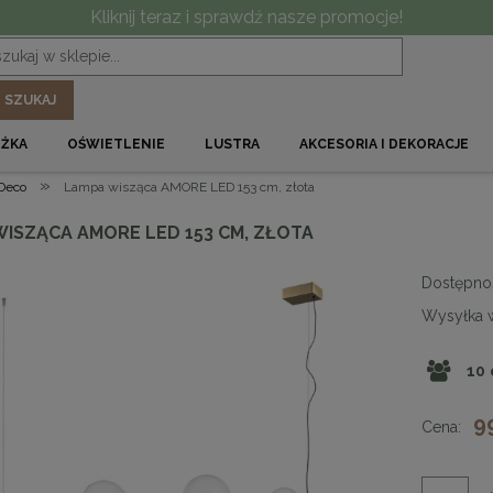
Kliknij teraz i sprawdź nasze promocje!
SZUKAJ
ÓŻKA
OŚWIETLENIE
LUSTRA
AKCESORIA I DEKORACJE
»
 Deco
Lampa wisząca AMORE LED 153 cm, złota
WISZĄCA AMORE LED 153 CM, ZŁOTA
Dostępno
Wysyłka 
10
9
Cena: