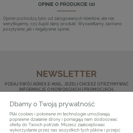
OPINIE O PRODUKCIE (0)
Opinie pochodzą tyko od zalogowanych klientów, ale nie
weryfikujemy, czy kupili dany produkt. Wyświetlamy zarówno
pozytywne, jak i negatywne opinie.
NEWSLETTER
PODAJ SWÓJ ADRES E-MAIL, JEŻELI CHCESZ OTRZYMYWAĆ
INFORMACJE O NOWOŚCIACH I PROMOCJACH.
Dbamy o Twoją prywatność
ZAPISZ SIĘ
Pliki cookies i pokrewne im technologie umożliwiają
poprawne działanie strony i pomagają nam dostosować
ofertę do Twoich potrzeb. Możesz zaakceptować
wykorzystanie przez nas wszystkich tych plików i przejść