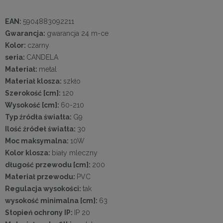
EAN:
5904883092211
Gwarancja:
gwarancja 24 m-ce
Kolor:
czarny
seria:
CANDELA
Materiał:
metal
Materiał klosza:
szkło
Szerokość [cm]:
120
Wysokość [cm]:
60-210
Typ źródła światła:
G9
Ilość źródeł światła:
30
Moc maksymalna:
10W
Kolor klosza:
biały mleczny
długość przewodu [cm]:
200
Materiał przewodu:
PVC
Regulacja wysokości:
tak
wysokość minimalna [cm]:
63
Stopień ochrony IP:
IP 20