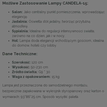
Możliwe Zastosowanie Lampy CANDELA-15:
Salon:
Jako centralny punkt pomieszczenia, wprowadzając
elegancję.
Jadalnia:
Oświetla stół jadalny, tworząc przytulną
atmosferę.
Sypialnia:
Idealna do regulacji intensywności światła,
zarówno na co dzień, jak i w nocy.
Hol:
Lampa doda elegancji wchodzącym gościom, idealna
do domów, hoteli czy lobby.
Dane Techniczne:
Szerokość:
120 cm
Wysokość:
50-230 cm
Źródło światła:
G9 * 30
Waga z opakowaniem:
15 kg
Lampa jest przeznaczona do samodzielnego montażu,
bezpiecznie zapakowana w wykrojnik styropianowy oraz karton o
wymiarach: 93*86*25 cm. Sposób wysyłki: paleta.