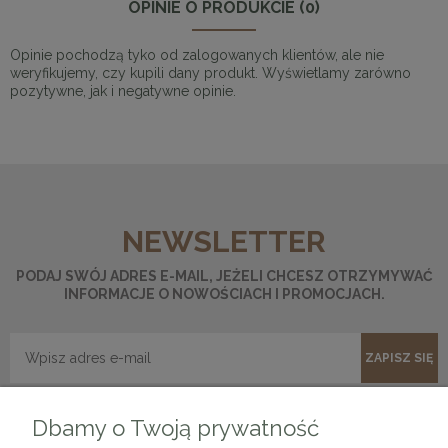
OPINIE O PRODUKCIE (0)
Opinie pochodzą tyko od zalogowanych klientów, ale nie
weryfikujemy, czy kupili dany produkt. Wyświetlamy zarówno
pozytywne, jak i negatywne opinie.
NEWSLETTER
PODAJ SWÓJ ADRES E-MAIL, JEŻELI CHCESZ OTRZYMYWAĆ
INFORMACJE O NOWOŚCIACH I PROMOCJACH.
ZAPISZ SIĘ
Dbamy o Twoją prywatność