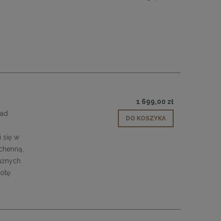
1 699,00 zł
Nad
DO KOSZYKA
 się w
chenną,
łużnych
totę
 30
Panele ścienne tapicerowane 70 x 30
cm + kolory