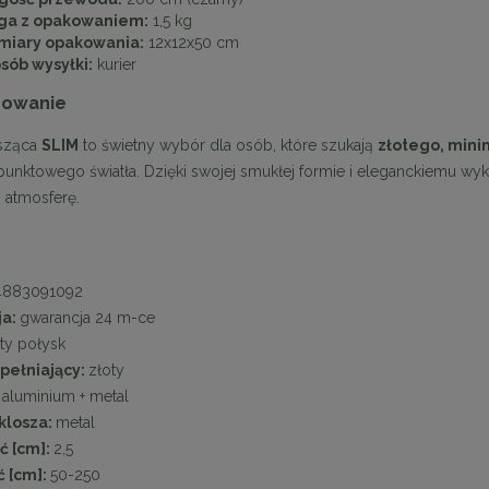
a z opakowaniem:
1,5 kg
iary opakowania:
12x12x50 cm
sób wysyłki:
kurier
owanie
sząca
SLIM
to świetny wybór dla osób, które szukają
złotego, mini
i punktowego światła. Dzięki swojej smukłej formie i eleganckiemu w
 atmosferę.
4883091092
ja:
gwarancja 24 m-ce
ty połysk
upełniający:
złoty
:
aluminium + metal
klosza:
metal
ć [cm]:
2,5
 [cm]:
50-250