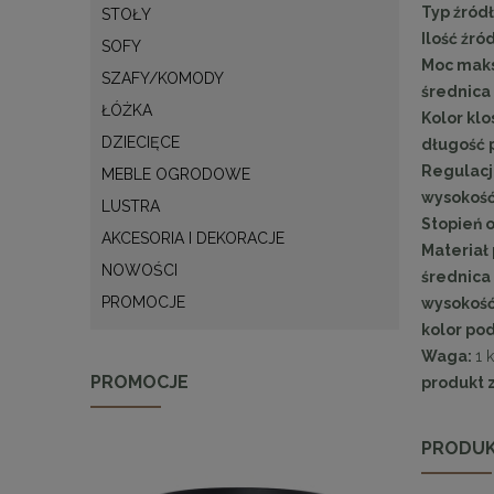
Typ źródł
STOŁY
Ilość źró
SOFY
Moc mak
SZAFY/KOMODY
średnica 
ŁÓŻKA
Kolor klo
DZIECIĘCE
długość 
Regulacj
MEBLE OGRODOWE
wysokość
LUSTRA
Stopień o
AKCESORIA I DEKORACJE
Materiał 
NOWOŚCI
średnica 
PROMOCJE
wysokość 
kolor pod
Waga:
1 
PROMOCJE
produkt 
PRODUK