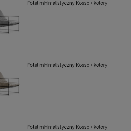
Fotel minimalistyczny Kosso + kolory
Fotel minimalistyczny Kosso + kolory
stolik ICARO 71 beżowy /
Dębowy stolik kawowy Carl nóżk
drewno
metalowe
1 079,10 zł
1 620,00 zł
a regularna:
1 199,00 zł
Cena regularna:
1 800,00 zł
niższa cena:
1 199,00 zł
Najniższa cena:
1 800,00 zł
DO KOSZYKA
DO KOSZYKA
Fotel minimalistyczny Kosso + kolory