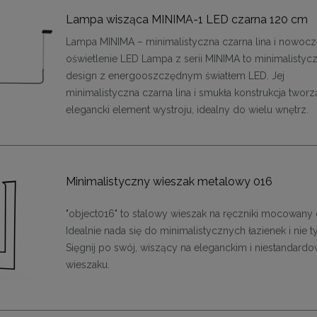
48,00 zł
48,00 zł
Lampa wisząca MINIMA-1 LED czarna 120 cm
DO KOSZYKA
DO KOSZYKA
Lampa MINIMA – minimalistyczna czarna lina i nowoc
oświetlenie LED Lampa z serii MINIMA to minimalistyc
design z energooszczędnym światłem LED. Jej
minimalistyczna czarna lina i smukła konstrukcja tworz
elegancki element wystroju, idealny do wielu wnętrz.
Minimalistyczny wieszak metalowy 016
"object016" to stalowy wieszak na ręczniki mocowany d
Idealnie nada się do minimalistycznych łazienek i nie ty
Sięgnij po swój, wiszący na eleganckim i niestandar
wieszaku.