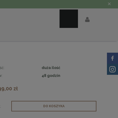
×
ść:
duża ilość
w:
48 godzin
99,00 zł
.
DO KOSZYKA