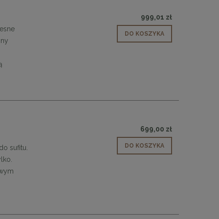
48,00 zł
999,01 zł
DO KOSZYKA
zesne
DO KOSZYKA
zny
ą
699,00 zł
DO KOSZYKA
o sufitu.
lko.
dowym