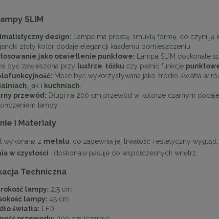
.
Lampy SLIM
imalistyczny design:
Lampa ma prostą, smukłą formę, co czyni ją
gancki złoty kolor dodaje elegancji każdemu pomieszczeniu.
tosowanie jako oświetlenie punktowe:
Lampa SLIM doskonale spr
e być zawieszona przy
lustrze
,
łóżku
czy pełnić funkcję
punktowe
lofunkcyjność:
Może być wykorzystywana jako źródło światła w ró
ialniach
, jak i
kuchniach
.
rny przewód:
Długi na 200 cm przewód w kolorze czarnym dodaje s
ończeniem lampy.
ie i Materiały
st wykonana z
metalu
, co zapewnia jej trwałość i estetyczny wygląd
ia w czystości
i doskonale pasuje do współczesnych wnętrz.
kacja Techniczna
rokość lampy:
2,5 cm
okość lampy:
45 cm
dło światła:
LED
gość przewodu:
200 cm (czarny)