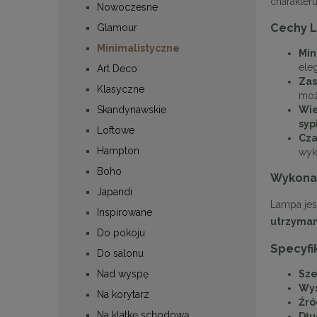
charakteru
Nowoczesne
Cechy 
Glamour
Minimalistyczne
Min
ele
Art Deco
Zas
Klasyczne
moż
Skandynawskie
Wie
syp
Loftowe
Cza
Hampton
wyk
Boho
Wykonan
Japandi
Lampa je
Inspirowane
utrzyman
Do pokoju
Specyfi
Do salonu
Sze
Nad wyspę
Wys
Na korytarz
Źró
Na klatkę schodową
Dłu