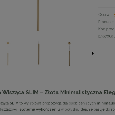
Ocena:
Producent
Kod produ
[19670696
Wisząca SLIM – Złota Minimalistyczna Ele
sząca
SLIM
to wyjątkowa propozycja dla osób ceniących
minimalis
kształtowi i
złotemu wykończeniu
w połysku, idealnie pasuje do 