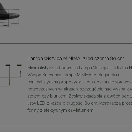
Lampa wisząca MINIMA-2 led czarna 80 cm
Minimalistyczna Podwójna Lampa Wisząca – Idealna 
Wyspę Kuchenną Lampa MINIMA to elegancka i
minimalistyczna propozycja, która doskonale sprawdzi
nowoczesnych wnętrzach, szczególnie nad wyspą ku
stołem czy biurkiem. Zestaw składa się z dwóch pod
listw LED, z każdą o długości 80 cm, które łączą pros
formy z efektywnym oświetleniem.
enne tapicerowane 40 x 30
Panele ścienne tapicerowane 70 x
cm + kolory
cm + kolory