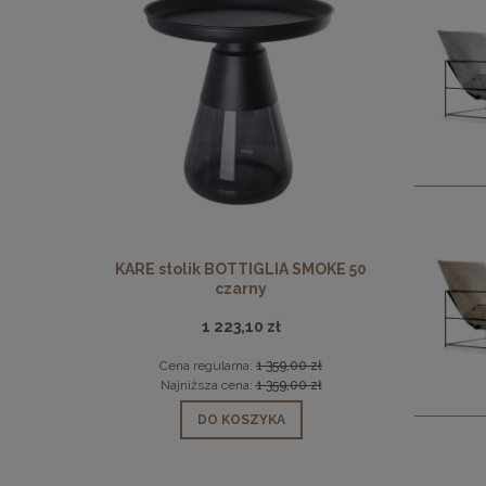
N białe
KARE stolik BOTTIGLIA SMOKE 50
MaMaison 
czarny
1 223,10 zł
 zł
Cena regularna:
1 359,00 zł
Cen
 zł
Najniższa cena:
1 359,00 zł
Naj
DO KOSZYKA