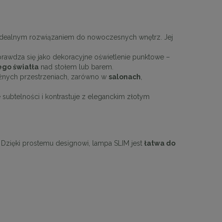
 idealnym rozwiązaniem do nowoczesnych wnętrz. Jej
awdza się jako dekoracyjne oświetlenie punktowe –
go światła
nad stołem lub barem.
żnych przestrzeniach, zarówno w
salonach
,
ubtelności i kontrastuje z eleganckim złotym
. Dzięki prostemu designowi, lampa SLIM jest
łatwa do