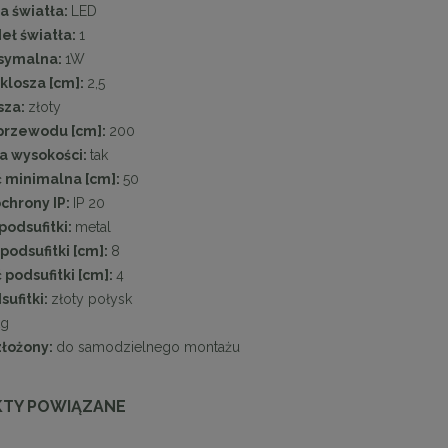
a światła:
LED
deł światła:
1
symalna:
1W
klosza [cm]:
2,5
sza:
złoty
przewodu [cm]:
200
a wysokości:
tak
 minimalna [cm]:
50
chrony IP:
IP 20
podsufitki:
metal
podsufitki [cm]:
8
podsufitki [cm]:
4
sufitki:
złoty połysk
kg
złożony:
do samodzielnego montażu
TY POWIĄZANE