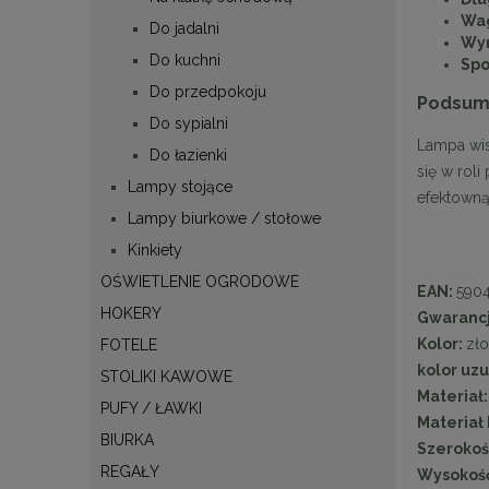
Wag
Do jadalni
Wym
Do kuchni
Spo
Do przedpokoju
Podsum
Do sypialni
Lampa wi
Do łazienki
się w rol
Lampy stojące
efektowną
Lampy biurkowe / stołowe
Kinkiety
OŚWIETLENIE OGRODOWE
EAN:
590
HOKERY
Gwaranc
Kolor:
zło
FOTELE
kolor uz
STOLIKI KAWOWE
Materiał
PUFY / ŁAWKI
Materiał 
BIURKA
Szerokoś
REGAŁY
Wysokość