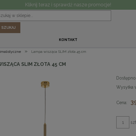
Kliknij teraz i sprawdź nasze promocje!
SZUKAJ
KONTAKT
»
imalistyczne
Lampa wisząca SLIM złota 45 cm
WISZĄCA SLIM ZŁOTA 45 CM
Dostępno
Wysyłka 
3
Cena:
szt