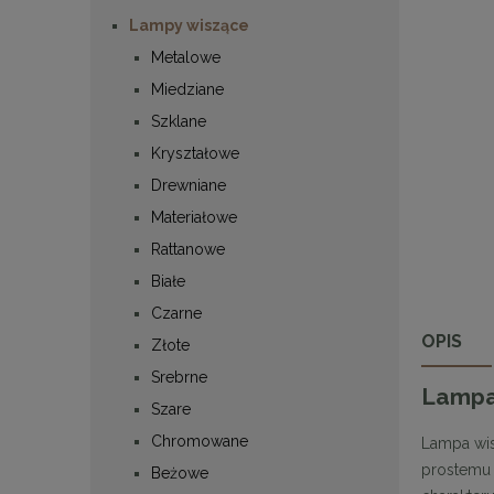
Lampy wiszące
Metalowe
Miedziane
Szklane
Kryształowe
Drewniane
Materiałowe
Rattanowe
Białe
Czarne
OPIS
Złote
Srebrne
Lampa 
Szare
Chromowane
Lampa wi
prostemu 
Beżowe