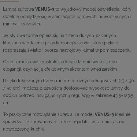
Lampa sufitowa
VENUS-3
to wyjątkowy model oświetlenia, który
świetnie odnajdzie się w aranżacjach loftowych, nowoczesnych i
minimalistycznych.
Jej stylowa forma opiera się na trzech dużych, szklanych
kloszach w odcieniu przydymionej szarości, które pięknie
rozpraszają światło i tworzą nastrojowy klimat w pomieszczeniu.
Czarna, metalowa konstrukcja dodaje lampie wyrazistości i
elegancji, czyniąc ją efektownym akcentem wnętrzarskim.
Dzięki dołączonym trzem rurkom o różnych długościach (15 / 30
/ 50 cm), możesz z łatwością dostosować wysokość lampy do
swoich potrzeb, osiągając łączną regulację w zakresie 43,5–123,5
cm.
To praktyczne rozwiązanie sprawia, że model
VENUS-3
idealnie
sprawdza się zarówno nad stołem w jadalni, w salonie, jak i w
nowoczesnej kuchni.