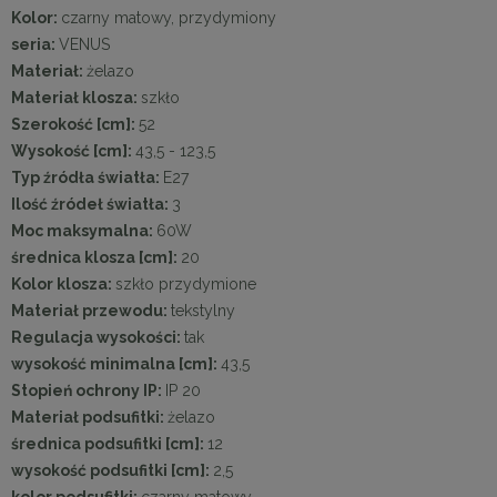
Kolor:
czarny matowy, przydymiony
seria:
VENUS
Materiał:
żelazo
Materiał klosza:
szkło
Szerokość [cm]:
52
Wysokość [cm]:
43,5 - 123,5
Typ źródła światła:
E27
Ilość źródeł światła:
3
Moc maksymalna:
60W
średnica klosza [cm]:
20
Kolor klosza:
szkło przydymione
Materiał przewodu:
tekstylny
Regulacja wysokości:
tak
wysokość minimalna [cm]:
43,5
Stopień ochrony IP:
IP 20
Materiał podsufitki:
żelazo
średnica podsufitki [cm]:
12
wysokość podsufitki [cm]:
2,5
kolor podsufitki:
czarny matowy