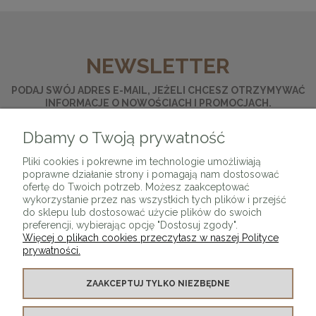
NEWSLETTER
PODAJ SWÓJ ADRES E-MAIL, JEŻELI CHCESZ OTRZYMYWAĆ
INFORMACJE O NOWOŚCIACH I PROMOCJACH.
Dbamy o Twoją prywatność
ZAPISZ SIĘ
Pliki cookies i pokrewne im technologie umożliwiają
poprawne działanie strony i pomagają nam dostosować
ofertę do Twoich potrzeb. Możesz zaakceptować
wykorzystanie przez nas wszystkich tych plików i przejść
do sklepu lub dostosować użycie plików do swoich
preferencji, wybierając opcję "Dostosuj zgody".
Więcej o plikach cookies przeczytasz w naszej Polityce
prywatności.
O SKLEPIE
ZAAKCEPTUJ TYLKO NIEZBĘDNE
KONTAKT Z NAMI