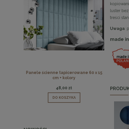
kopiowani
luster be
treści st
Uwaga
: 
made in
Panele ścienne tapicerowane 60 x 15
Panele ści
cm + kolory
48,00 zł
PRODUK
DO KOSZYKA