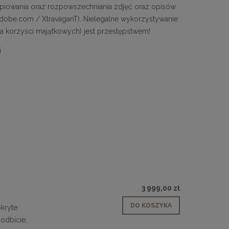
opiowania oraz rozpowszechniania zdjęć oraz opisów
.adobe.com / XtravaganT). Nielegalne wykorzystywanie
ia korzyści majątkowych) jest przestępstwem!
i
 30
Panele ścienne tapicerowane 70 x 30
cm + kolory
48,00 zł
DO KOSZYKA
3 999,00 zł
DO KOSZYKA
kryte
odbicie,