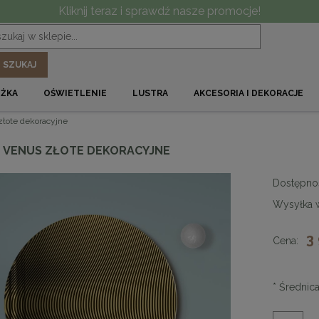
Kliknij teraz i sprawdź nasze promocje!
SZUKAJ
ÓŻKA
OŚWIETLENIE
LUSTRA
AKCESORIA I DEKORACJE
złote dekoracyjne
 VENUS ZŁOTE DEKORACYJNE
Dostępno
Wysyłka 
3
Cena:
*
Średnica