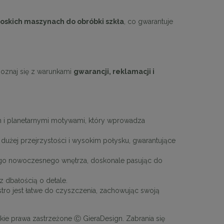
łoskich maszynach do obróbki szkła
, co gwarantuje
MaMaison krzesło obrotowe PEDRA
MaMaison krzesł
beżowe
oznaj się z warunkami
gwarancji, reklamacji i
719,10 zł
899,
Cena regularna:
799,00 zł
Cena regular
Najniższa cena:
719,10 zł
Najniższa ce
DO KOSZYKA
DO KO
m i planetarnymi motywami, który wprowadza
o dużej przejrzystości i wysokim połysku, gwarantujące
ego nowoczesnego wnętrza, doskonale pasując do
z dbałością o detale.
tro jest łatwe do czyszczenia, zachowując swoją
kie prawa zastrzeżone Ⓒ GieraDesign. Zabrania się