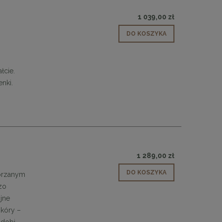
1 039,00 zł
DO KOSZYKA
łcie.
nki.
1 289,00 zł
DO KOSZYKA
kórzanym
zo
jne
skóry –
zdobi