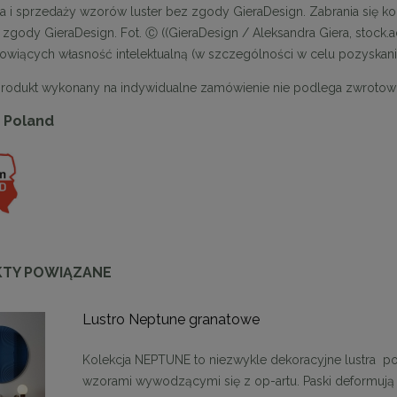
a i sprzedaży wzorów luster bez zgody GieraDesign. Zabrania się k
z zgody GieraDesign. Fot. Ⓒ ((GieraDesign / Aleksandra Giera, stock
anowiących własność intelektualną (w szczególności w celu pozyskan
produkt wykonany na indywidualne zamówienie nie podlega zwrotow
 Poland
enne tapicerowane 40 x 30
Panele ścienne tapicerowane 70 x
cm + kolory
cm + kolory
48,00 zł
48,00 zł
TY POWIĄZANE
DO KOSZYKA
DO KOSZYKA
Lustro Neptune granatowe
Kolekcja NEPTUNE to niezwykle dekoracyjne lustra po
wzorami wywodzącymi się z op-artu. Paski deformują 