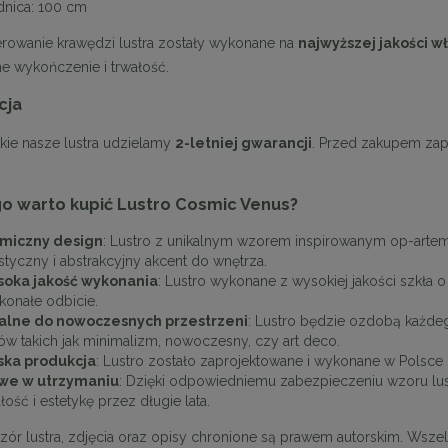
dnica: 100 cm
olerowanie krawędzi lustra zostały wykonane na
najwyższej jakości w
ne wykończenie i trwałość.
tolik kawowy Carl nóżki
MaMaison krzesło LOGAN białe
cja
metalowe
kie nasze lustra udzielamy
2-letniej gwarancji
. Przed zakupem zap
1 620,00 zł
629,10 zł
a regularna:
1 800,00 zł
Cena regularna:
699,00 zł
o warto kupić Lustro Cosmic Venus?
niższa cena:
1 800,00 zł
Najniższa cena:
629,10 zł
DO KOSZYKA
DO KOSZYKA
miczny design
: Lustro z unikalnym wzorem inspirowanym op-arte
ystyczny i abstrakcyjny akcent do wnętrza.
oka jakość wykonania
: Lustro wykonane z wysokiej jakości szkła 
konałe odbicie.
alne do nowoczesnych przestrzeni
: Lustro będzie ozdobą każd
lów takich jak minimalizm, nowoczesny, czy art deco.
ska produkcja
: Lustro zostało zaprojektowane i wykonane w Polsce 
we w utrzymaniu
: Dzięki odpowiedniemu zabezpieczeniu wzoru lus
łość i estetykę przez długie lata.
ór lustra, zdjęcia oraz opisy chronione są prawem autorskim. Wszel