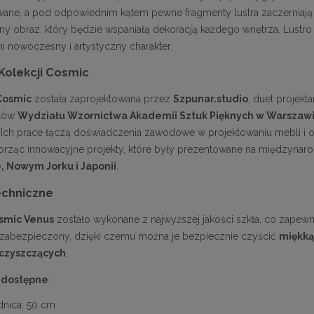
ane, a pod odpowiednim kątem pewne fragmenty lustra zaczerniają si
jny obraz, który będzie wspaniałą dekoracją każdego wnętrza. Lustr
ni nowoczesny i artystyczny charakter.
 Kolekcji Cosmic
Cosmic
została zaprojektowana przez
Szpunar.studio
, duet projek
ntów
Wydziału Wzornictwa Akademii Sztuk Pięknych w Warszaw
. Ich prace łączą doświadczenia zawodowe w projektowaniu mebli i 
orząc innowacyjne projekty, które były prezentowane na międzyna
, Nowym Jorku i Japonii
.
echniczne
smic Venus
zostało wykonane z najwyższej jakości szkła, co zapew
st zabezpieczony, dzięki czemu można je bezpiecznie czyścić
miękką
czyszczących
.
 dostępne
:
dnica: 50 cm