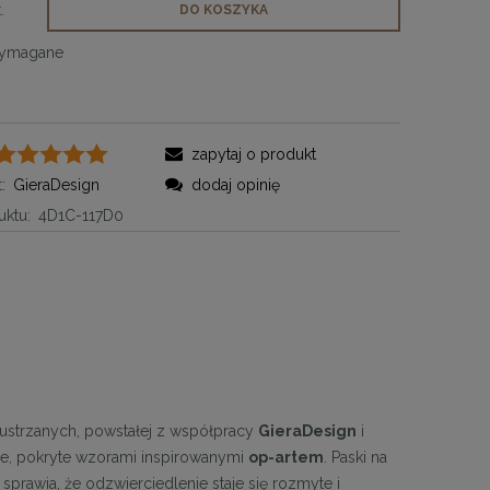
.
DO KOSZYKA
wymagane
zapytaj o produkt
:
GieraDesign
dodaj opinię
ktu:
4D1C-117D0
lustrzanych, powstałej z współpracy
GieraDesign
i
rze, pokryte wzorami inspirowanymi
op-artem
. Paski na
k sprawia, że odzwierciedlenie staje się rozmyte i