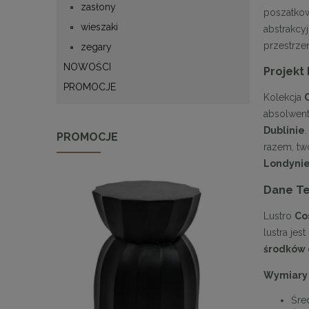
zasłony
poszatkow
wieszaki
abstrakcy
przestrze
zegary
NOWOŚCI
Projekt
PROMOCJE
Kolekcja
absolwe
Dublinie
PROMOCJE
razem, tw
Londynie
Dane T
Lustro
Co
lustra je
środków 
Wymiary
Śre