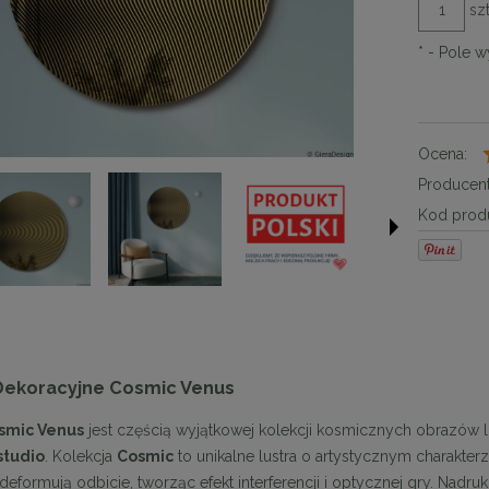
szt
*
- Pole 
Ocena:
Producent
Kod produ
Dekoracyjne Cosmic Venus
smic Venus
jest częścią wyjątkowej kolekcji kosmicznych obrazów 
studio
. Kolekcja
Cosmic
to unikalne lustra o artystycznym charakte
ra deformują odbicie, tworząc efekt interferencji i optycznej gry. Nadru