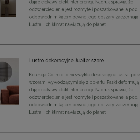
dając ciekawy efekt interferencji. Nadruk sprawia, że
odzwierciedlenie jest rozmyte i poszatkowane, a pod
odpowiednim kątem pewne jego obszary zaczerniają s
Lustra i ich klimat nawiązują do planet.
Lustro dekoracyjne Jupiter szare
Kolekcja Cosmic to niezwykle dekoracyjne lustra pok
wzorami wywodzącymi się z op-artu. Paski deformują 
dając ciekawy efekt interferencji. Nadruk sprawia, że
odzwierciedlenie jest rozmyte i poszatkowane, a pod
odpowiednim kątem pewne jego obszary zaczerniają s
ąca CHIC-9, biało złota 75
Lampa wisząca CHIC-6, biało złota
Lustra i ich klimat nawiązują do planet.
cm
cm
1 999,00 zł
1 999,00 zł
DO KOSZYKA
DO KOSZYKA