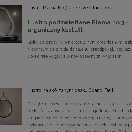
Lustro Plama No.3 – podświetlane oble
Lustro podświetlane Plama no.3 –
organiczny kształt
lustro dekoracyjne o nieregularnym organicznym kszta
Niebanalna dekoracja do salonu, przedpokoju czy łazie
Doskonale wygląda w nowoczesnych wnętrzach
Lustro na skórzanym pasku Scandi Belt
Okrągłe lustro w cienkiej czarnej ramie, wiszące na s
pasku. Nasz absolutny hit! Proste, a jednocześnie bard
eleganckie i ma to coś, co przyciąga uwagę – precyzy
wykonanie, matowe wykończenie i pasek z naturalnej 
jednym słowem jakość. Lustro na pasku Scandi Belt o