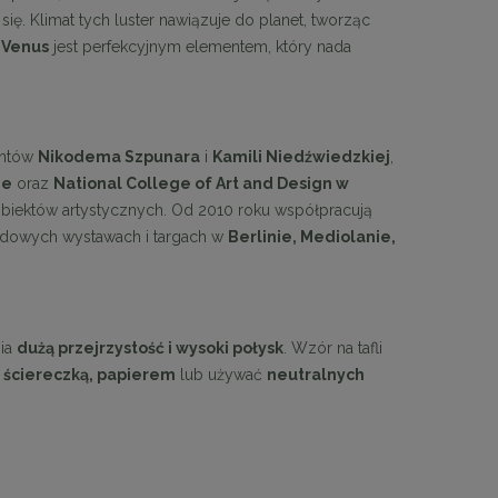
ę. Klimat tych luster nawiązuje do planet, tworząc
o
Venus
jest perfekcyjnym elementem, który nada
tantów
Nikodema Szpunara
i
Kamili Niedźwiedzkiej
,
ie
oraz
National College of Art and Design w
obiektów artystycznych. Od 2010 roku współpracują
rodowych wystawach i targach w
Berlinie, Mediolanie,
nia
dużą przejrzystość i wysoki połysk
. Wzór na tafli
 ściereczką, papierem
lub używać
neutralnych