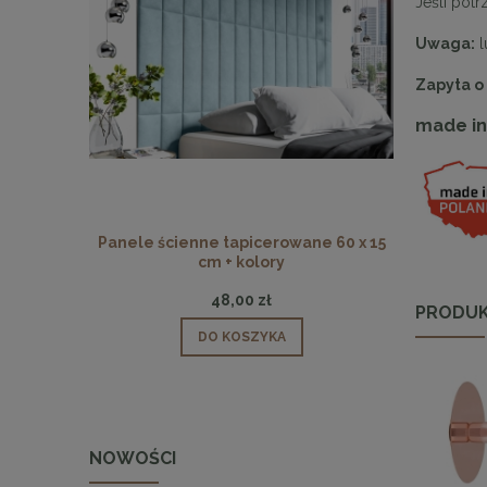
Jeśli pot
Uwaga:
l
Zapyta o
made in
Panele ścienne tapicerowane 60 x 15
Panele ści
cm + kolory
48,00 zł
PRODUK
DO KOSZYKA
NOWOŚCI