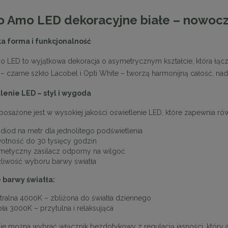
o Amo LED dekoracyjne białe – nowocz
a forma i funkcjonalność
o LED to wyjątkowa dekoracja o asymetrycznym kształcie, która łą
 – czarne szkło Lacobel i Opti White – tworzą harmonijną całość, nad
lenie LED – styl i wygoda
posażone jest w wysokiej jakości oświetlenie LED, które zapewnia rów
 diod na metr dla jednolitego podświetlenia
otność do 30 tysięcy godzin
metyczny zasilacz odporny na wilgoć
liwość wyboru barwy światła
 barwy światła:
tralna 4000K – zbliżona do światła dziennego
pła 3000K – przytulna i relaksująca
ie można wybrać włącznik bezdotykowy z regulacją jasności, który a