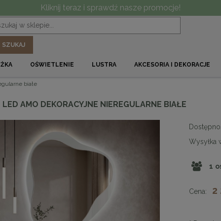
Kliknij teraz i sprawdź nasze promocje!
SZUKAJ
ÓŻKA
OŚWIETLENIE
LUSTRA
AKCESORIA I DEKORACJE
gularne białe
 LED AMO DEKORACYJNE NIEREGULARNE BIAŁE
Dostępno
Wysyłka 
1
o
2
Cena: