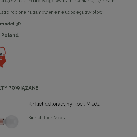
rzebujesz niestandardowego wymiaru, skontaktuj się z nami
ustro robione na zamówienie nie udoslega zwrotowi
 model 3D
 Poland
enne tapicerowane 40 x 30
Panele ścienne tapicerowane 70 x
cm + kolory
cm + kolory
48,00 zł
48,00 zł
TY POWIĄZANE
DO KOSZYKA
DO KOSZYKA
Kinkiet dekoracyjny Rock Miedź
Kinkiet Rock Miedź