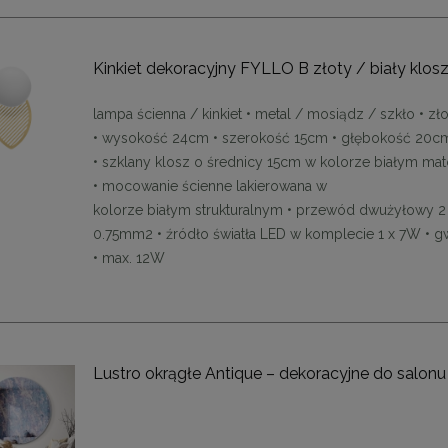
Kinkiet dekoracyjny FYLLO B złoty / biały klos
lampa ścienna / kinkiet • metal / mosiądz / szkło • zło
• wysokość 24cm • szerokość 15cm • głębokość 20c
• szklany klosz o średnicy 15cm w kolorze białym m
• mocowanie ścienne lakierowana w
kolorze białym strukturalnym • przewód dwużyłowy 2
0.75mm2 • źródło światła LED w komplecie 1 x 7W • g
• max. 12W
Lustro okrągłe Antique – dekoracyjne do salonu