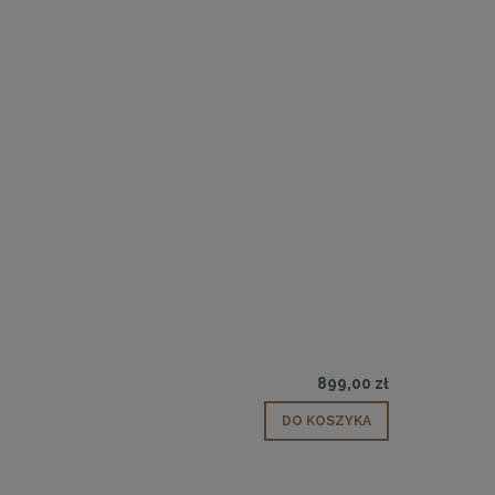
 30
Panele ścienne tapicerowane 70 x 30
cm + kolory
48,00 zł
DO KOSZYKA
899,00 zł
DO KOSZYKA