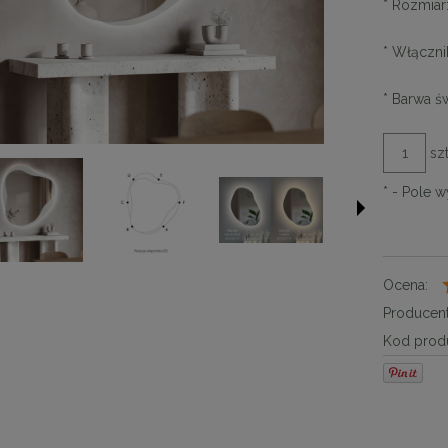
*
Rozmiar
*
Włączni
*
Barwa św
szt
*
- Pole 
Ocena:
Producent
Kod produ