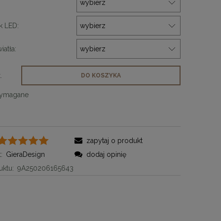
:
k LED:
iatła:
.
DO KOSZYKA
wymagane
zapytaj o produkt
:
GieraDesign
dodaj opinię
ktu:
9A250206165643