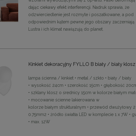
wzorami wywodzącymi się z op-artu. Paski deformują 
dając ciekawy efekt interferencji. Nadruk sprawia, że
odzwierciedlenie jest rozmyte i poszatkowane, a pod
odpowiednim kątem pewne jego obszary zaczerniają s
Lustra i ich klimat nawiązują do planet.
Kinkiet dekoracyjny FYLLO B biały / biały klosz
lampa ścienna / kinkiet • metal / szkło • biały / biały
• wysokość 24cm • szerokość 15cm • głębokość 20c
• szklany klosz o średnicy 15cm w kolorze białym m
• mocowanie ścienne lakierowana w
kolorze białym strukturalnym • przewód dwużyłowy 2
0.75mm2 • źródło światła LED w komplecie 1 x 7W • g
• max. 12W