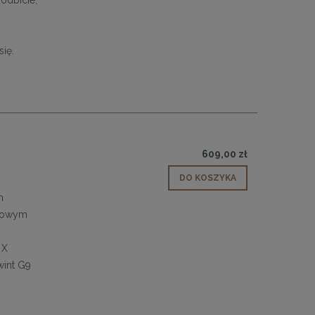
odbicie,
ię.
609,00 zł
DO KOSZYKA
m
atowym
 X
wint G9