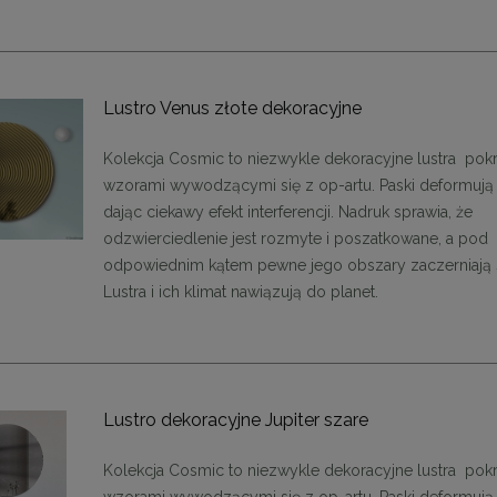
Lustro Venus złote dekoracyjne
Kolekcja Cosmic to niezwykle dekoracyjne lustra pok
wzorami wywodzącymi się z op-artu. Paski deformują 
dając ciekawy efekt interferencji. Nadruk sprawia, że
odzwierciedlenie jest rozmyte i poszatkowane, a pod
odpowiednim kątem pewne jego obszary zaczerniają s
Lustra i ich klimat nawiązują do planet.
ąca CHIC-9, biało złota 75
Lampa wisząca CHIC-6, biało złota
cm
cm
1 999,00 zł
1 999,00 zł
Lustro dekoracyjne Jupiter szare
DO KOSZYKA
DO KOSZYKA
Kolekcja Cosmic to niezwykle dekoracyjne lustra pok