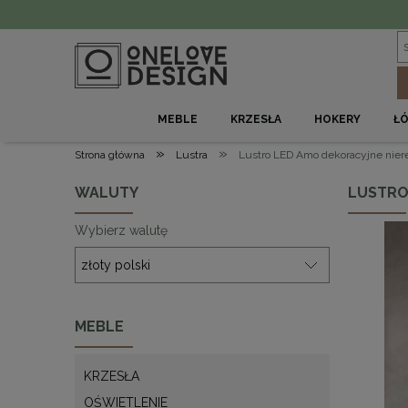
MEBLE
KRZESŁA
HOKERY
Ł
»
»
Strona główna
Lustra
Lustro LED Amo dekoracyjne niere
WALUTY
LUSTRO
Wybierz walutę
MEBLE
KRZESŁA
OŚWIETLENIE