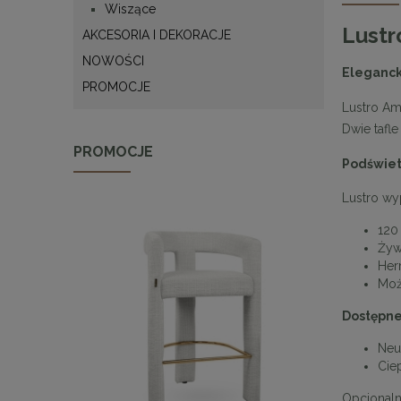
Wiszące
Lustr
AKCESORIA I DEKORACJE
NOWOŚCI
Eleganck
PROMOCJE
Lustro Am
Dwie tafle
PROMOCJE
Podświet
Lustro wy
120
Żyw
Her
Moż
Dostępne
Neu
Cie
Opcjonaln