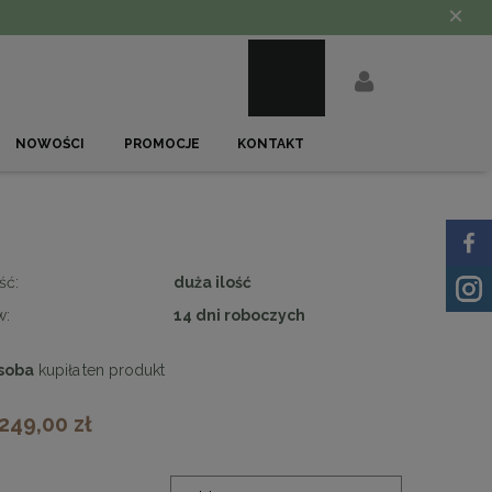
×
NOWOŚCI
PROMOCJE
KONTAKT
ść:
duża ilość
w:
14 dni roboczych
soba
kupiła
ten produkt
 249,00 zł