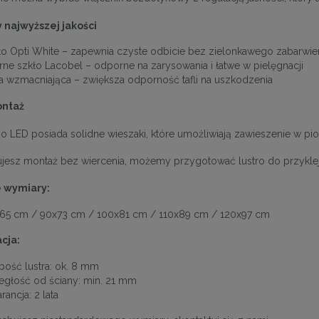
 najwyższej jakości
tolik ROLLING 35 beżowy /
MaMaison stolik ROLLING 35 czarn
ło Opti White – zapewnia czyste odbicie bez zielonkawego zabarwie
drewno
drewno
rne szkło Lacobel – odporne na zarysowania i łatwe w pielęgnacji
ia wzmacniająca – zwiększa odporność tafli na uszkodzenia
764,10 zł
764,10 zł
ontaż
a regularna:
849,00 zł
Cena regularna:
849,00 zł
niższa cena:
849,00 zł
Najniższa cena:
849,00 zł
o LED posiada solidne wieszaki, które umożliwiają zawieszenie w pio
DO KOSZYKA
DO KOSZYKA
nujesz montaż bez wiercenia, możemy przygotować lustro do przyklej
 wymiary:
65 cm / 90x73 cm / 100x81 cm / 110x89 cm / 120x97 cm
cja:
bość lustra: ok. 8 mm
egłość od ściany: min. 21 mm
ancja: 2 lata