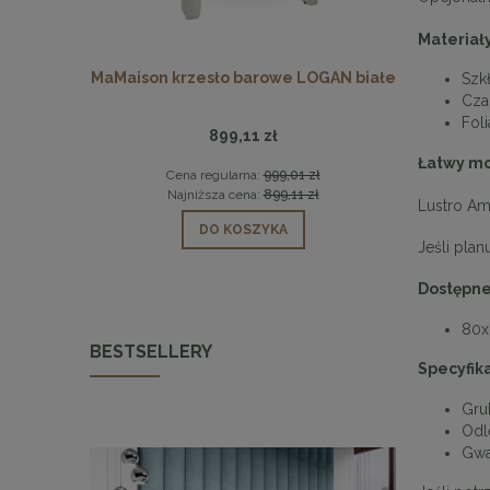
Materiały
Y czarne
MaMaison krzesło barowe LOGAN białe
MaMaison s
Szk
Cza
Fol
899,11 zł
Łatwy m
 zł
Cena regularna:
999,01 zł
Cen
 zł
Najniższa cena:
899,11 zł
Naj
Lustro Am
DO KOSZYKA
Jeśli pla
Dostępne
80x
BESTSELLERY
Specyfika
Gru
Odl
Gwar