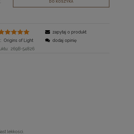
.
DO KOSZYKA
zapytaj o produkt
:
Origins of Light
dodaj opinię
ktu:
269B-54826
ast lekkości.