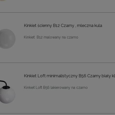
Kinkiet ścienny B12 Czarny , mleczna kula
Kinkiet B12 malowany na czarno
Kinkiet Loft minimalistyczny B56 Czarny biały k
Kinkiet Loft B56 lakierowany na czarno
ąca CHIC-9, biało złota 75
Lampa wisząca CHIC-6, biało złota
cm
cm
1 999,00 zł
1 999,00 zł