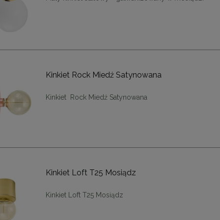
Kinkiet Rock Miedź Satynowana
Kinkiet Rock Miedź Satynowana
enne tapicerowane 40 x 30
Panele ścienne tapicerowane 70 x
cm + kolory
cm + kolory
48,00 zł
48,00 zł
Kinkiet Loft T25 Mosiądz
DO KOSZYKA
DO KOSZYKA
Kinkiet Loft T25 Mosiądz