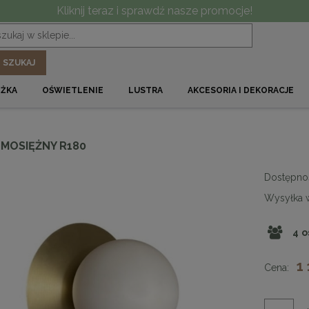
Kliknij teraz i sprawdź nasze promocje!
SZUKAJ
ÓŻKA
OŚWIETLENIE
LUSTRA
AKCESORIA I DEKORACJE
 MOSIĘŻNY R180
Dostępno
Wysyłka 
4
o
1
Cena: