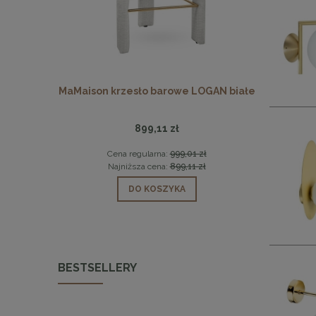
rl nóżki
MaMaison krzesło barowe LOGAN białe
MaMaison s
899,11 zł
0 zł
Cena regularna:
999,01 zł
Cen
0 zł
Najniższa cena:
899,11 zł
Naj
DO KOSZYKA
BESTSELLERY