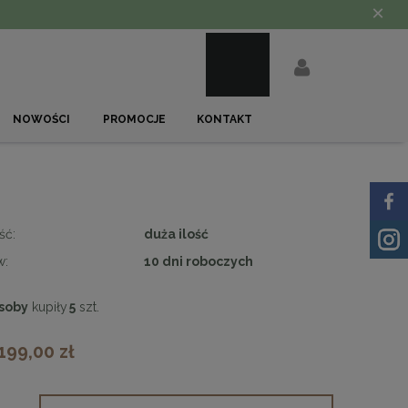
×
NOWOŚCI
PROMOCJE
KONTAKT
ść:
duża ilość
w:
10 dni roboczych
soby
kupiły
5
szt.
 199,00 zł