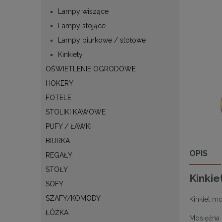
Lampy wiszące
Lampy stojące
Lampy biurkowe / stołowe
Kinkiety
OŚWIETLENIE OGRODOWE
HOKERY
FOTELE
STOLIKI KAWOWE
PUFY / ŁAWKI
BIURKA
OPIS
REGAŁY
STOŁY
Kinkie
SOFY
SZAFY/KOMODY
Kinkiet m
ŁÓŻKA
Mosiężna 