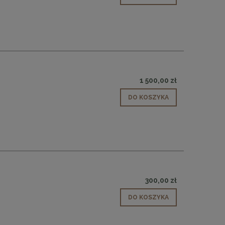
1 500,00 zł
DO KOSZYKA
 30
Panele ścienne tapicerowane 70 x 30
cm + kolory
48,00 zł
300,00 zł
DO KOSZYKA
DO KOSZYKA