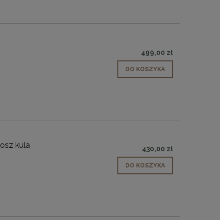
499,00 zł
DO KOSZYKA
losz kula
430,00 zł
DO KOSZYKA
 90
Lampa wisząca CHIC-1 biało złota, 20
Lampa wisząca CHIC
cm
c
349,00 zł
1 299