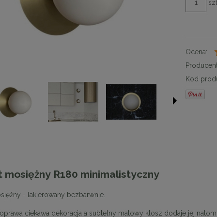
szt
Ocena:
Producent
Kod produ
t mosiężny R180 minimalistyczny
osiężny - lakierowany bezbarwnie.
oprawa ciekawa dekoracja a subtelny matowy klosz dodaje jej natomi