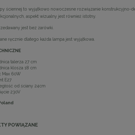
py ściennej to wyjątkowo nowoczesne rozwiązanie konstrukcyjno-de
nkcjonalnych, aspekt wizualny jest również istotny.
rzedawany jest bez żarówki.
e ręcznie dlatego każda lampa jest wyjątkowa.
CHNICZNE
dnica talerza 27 cm
dnica klosza 18 cm
 Max 60W
nt E27
egłość od ściany 24cm
ięcie 230V
Poland
TY POWIĄZANE