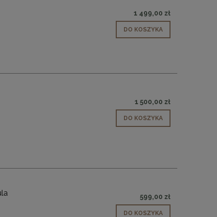
1 499,00 zł
DO KOSZYKA
RA
MaMaison krzesło KOS beżowe
MaMaison stolik 
dre
467,10 zł
989,
1 500,00 zł
Cena regularna:
519,00 zł
Cena regularn
Najniższa cena:
494,10 zł
Najniższa cen
DO KOSZYKA
DO KOSZYKA
DO KO
ula
599,00 zł
DO KOSZYKA