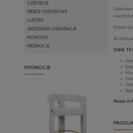
DZIECIĘCE
Układ lam
MEBLE OGRODOWE
kwestii fu
LUSTRA
Kinkiet sp
AKCESORIA I DEKORACJE
NOWOŚCI
Wykonywan
PROMOCJE
DANE TE
Śre
Śre
PROMOCJE
Moc
Gwi
Odl
Nap
Made in 
PRODUK