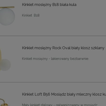
Kinkiet mosiężny B18 biała kula
Kinkiet B18
tolik ROLLING 35 beżowy /
MaMaison krzesło obrotowe PED
drewno
beżowe
764,10 zł
719,10 zł
Kinkiet mosiężny Rock Oval biały klosz szklany
a regularna:
849,00 zł
Cena regularna:
799,00 zł
niższa cena:
849,00 zł
Najniższa cena:
719,10 zł
Kinkiet mosiężny - lakierowany bezbarwnie.
DO KOSZYKA
DO KOSZYKA
Kinkiet Loft B56 Mosiądz biały mleczny klosz k
Mały kinkiet stalowy - galwanizowany w mosiądz.