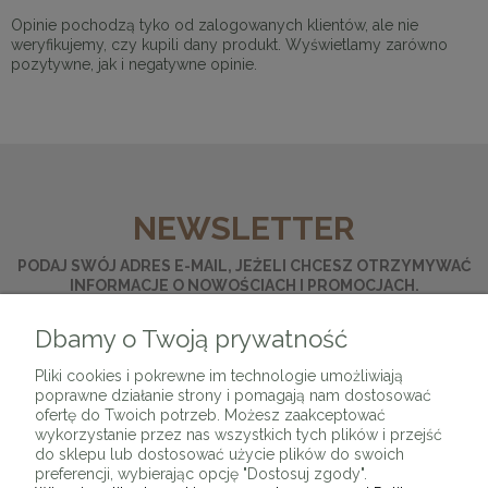
Opinie pochodzą tyko od zalogowanych klientów, ale nie
weryfikujemy, czy kupili dany produkt. Wyświetlamy zarówno
pozytywne, jak i negatywne opinie.
NEWSLETTER
PODAJ SWÓJ ADRES E-MAIL, JEŻELI CHCESZ OTRZYMYWAĆ
INFORMACJE O NOWOŚCIACH I PROMOCJACH.
Dbamy o Twoją prywatność
ZAPISZ SIĘ
Pliki cookies i pokrewne im technologie umożliwiają
poprawne działanie strony i pomagają nam dostosować
ofertę do Twoich potrzeb. Możesz zaakceptować
wykorzystanie przez nas wszystkich tych plików i przejść
do sklepu lub dostosować użycie plików do swoich
preferencji, wybierając opcję "Dostosuj zgody".