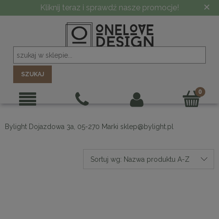
×
Kliknij teraz i sprawdź nasze promocje!
SZUKAJ
Bylight Dojazdowa 3a, 05-270 Marki sklep@
bylight
.pl
Sortuj wg:
Nazwa produktu A-Z