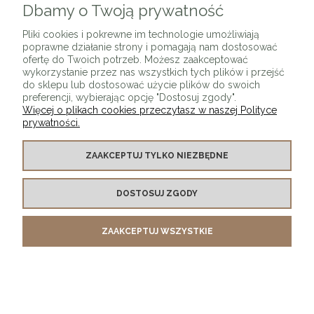
Dbamy o Twoją prywatność
Pliki cookies i pokrewne im technologie umożliwiają
poprawne działanie strony i pomagają nam dostosować
ofertę do Twoich potrzeb. Możesz zaakceptować
wykorzystanie przez nas wszystkich tych plików i przejść
do sklepu lub dostosować użycie plików do swoich
preferencji, wybierając opcję "Dostosuj zgody".
Więcej o plikach cookies przeczytasz w naszej Polityce
prywatności.
Kinkiet Loft T25 Miedź
ZAAKCEPTUJ TYLKO NIEZBĘDNE
299,00 zł
DOSTOSUJ ZGODY
DO KOSZYKA
ZAAKCEPTUJ WSZYSTKIE