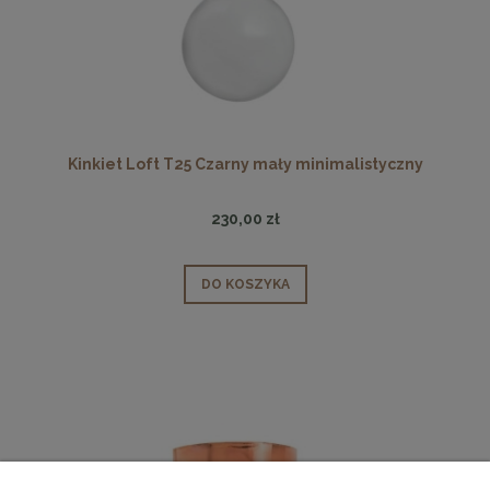
Kinkiet Loft T25 Czarny mały minimalistyczny
230,00 zł
DO KOSZYKA