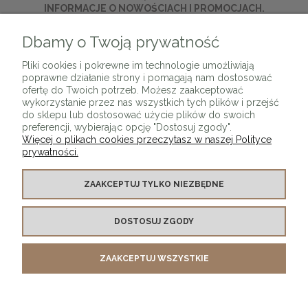
INFORMACJE O NOWOŚCIACH I PROMOCJACH.
Dbamy o Twoją prywatność
ZAPISZ SIĘ
Pliki cookies i pokrewne im technologie umożliwiają
poprawne działanie strony i pomagają nam dostosować
ofertę do Twoich potrzeb. Możesz zaakceptować
wykorzystanie przez nas wszystkich tych plików i przejść
do sklepu lub dostosować użycie plików do swoich
preferencji, wybierając opcję "Dostosuj zgody".
Więcej o plikach cookies przeczytasz w naszej Polityce
prywatności.
O SKLEPIE
ZAAKCEPTUJ TYLKO NIEZBĘDNE
KONTAKT Z NAMI
DOSTOSUJ ZGODY
MOJE KONTO
ZAAKCEPTUJ WSZYSTKIE
PŁATNOŚCI I DOSTAWA