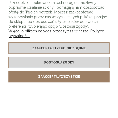
Pliki cookies i pokrewne im technologie umożliwiają
poprawne działanie strony i pomagają nam dostosować
ofertę do Twoich potrzeb. Możesz zaakceptować
wykorzystanie przez nas wszystkich tych plików i przejść
do sklepu lub dostosować użycie plików do swoich
preferencji, wybierając opcję "Dostosuj zgody".
Więcej o plikach cookies przeczytasz w naszej Polityce
prywatności.
O SKLEPIE
ZAAKCEPTUJ TYLKO NIEZBĘDNE
KONTAKT Z NAMI
DOSTOSUJ ZGODY
MOJE KONTO
ZAAKCEPTUJ WSZYSTKIE
PŁATNOŚCI I DOSTAWA
INFORMACJE
POKAŻ PEŁNĄ WERSJĘ STRONY