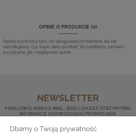
OPINIE O PRODUKCIE (0)
Opinie pochodzą tyko od zalogowanych klientów, ale nie
weryfikujemy, czy kupili dany produkt. Wyświetlamy zarówno
pozytywne, jak i negatywne opinie.
NEWSLETTER
PODAJ SWÓJ ADRES E-MAIL, JEŻELI CHCESZ OTRZYMYWAĆ
INFORMACJE O NOWOŚCIACH I PROMOCJACH.
Dbamy o Twoją prywatność
ZAPISZ SIĘ