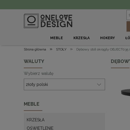
MEBLE
KRZESŁA
HOKERY
Ł
»
»
Strona główna
STOŁY
Dębowy stół okrągły OBJECT035 ś
WALUTY
DĘBOWY 
Wybierz walutę
MEBLE
KRZESŁA
OŚWIETLENIE