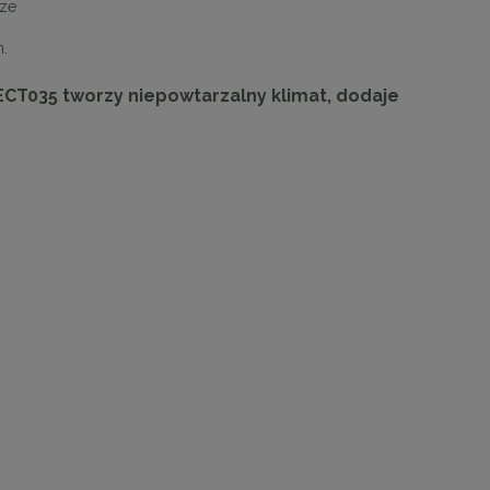
dze
m.
CT035 tworzy niepowtarzalny klimat, dodaje