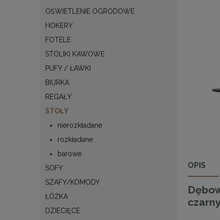
OŚWIETLENIE OGRODOWE
HOKERY
FOTELE
STOLIKI KAWOWE
PUFY / ŁAWKI
BIURKA
REGAŁY
STOŁY
nierozkładane
rozkładane
barowe
OPIS
SOFY
SZAFY/KOMODY
Dębowy
ŁÓŻKA
czarn
DZIECIĘCE