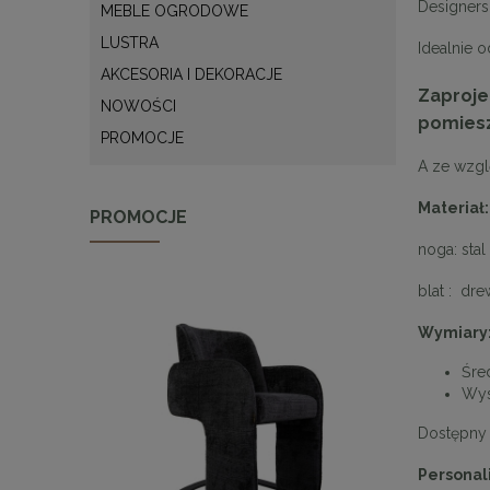
Designers
MEBLE OGRODOWE
LUSTRA
Idealnie 
AKCESORIA I DEKORACJE
Zaproje
NOWOŚCI
pomiesz
PROMOCJE
A ze wzgl
Materiał:
PROMOCJE
noga: sta
blat : d
Wymiary
Śre
Wys
Dostępny
Personali