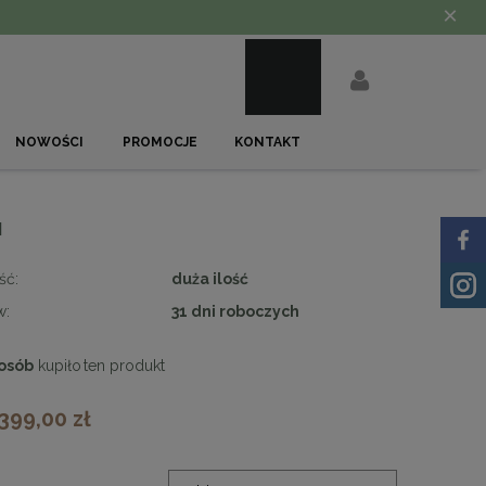
×
NOWOŚCI
PROMOCJE
KONTAKT
M
ść:
duża ilość
w:
31 dni roboczych
osób
kupiło
ten produkt
 399,00 zł