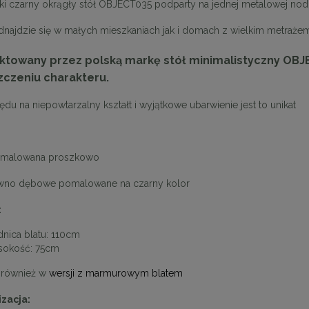
ki czarny okrągły stół OBJECT035 podparty na jednej metalowej no
odnajdzie się w małych mieszkaniach jak i domach z wielkim metraże
ktowany przez polską markę stół minimalistyczny OBJE
czeniu charakteru.
ędu na niepowtarzalny kształt i wyjątkowe ubarwienie jest to unikat
l malowana proszkowo
rewno dębowe pomalowane na czarny kolor
:
dnica blatu: 110cm
okość: 75cm
 również w
wersji z marmurowym blatem
zacja: