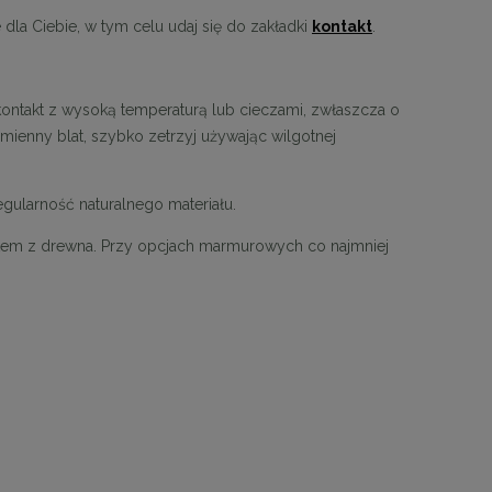
la Ciebie, w tym celu udaj się do zakładki
kontakt
.
owe
MaMaison stolik CAVEA 40 marmur /
MaMaison stolik LE
kontakt z wysoką temperaturą lub cieczami, zwłaszcza o
trawertyn
zł
ienny blat, szybko zetrzyj używając wilgotnej
1 799,10 zł
899,
ularność naturalnego materiału.
Cena regularna:
1 999,00 zł
Cena regular
Najniższa cena:
1 999,00 zł
Najniższa ce
atem z drewna. Przy opcjach marmurowych co najmniej
DO KOSZYKA
DO KO