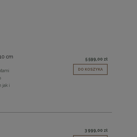
110 cm
5 599,00 zł
DO KOSZYKA
ntami
 30
Panele ścienne tapicerowane 70 x 30
o
cm + kolory
jak i
48,00 zł
DO KOSZYKA
3 999,00 zł