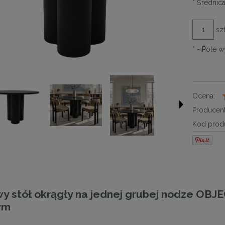
*
Średnica
szt
*
- Pole 
Ocena:
Producent
Kod produ
 stół okrągły na jednej grubej nodze OBJE
ym