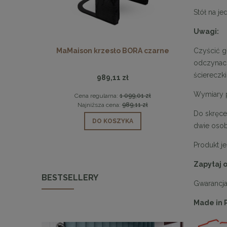
Stół na j
Uwagi:
5 czarny /
MaMaison krzesło BORA czarne
MaMaison 
Czyścić g
odczynach
ściereczki
989,11 zł
Wymiary p
 zł
Cena regularna:
1 099,01 zł
Cen
 zł
Najniższa cena:
989,11 zł
Naj
Do skręce
DO KOSZYKA
dwie oso
Produkt j
Zapytaj 
BESTSELLERY
Gwarancj
Made in 