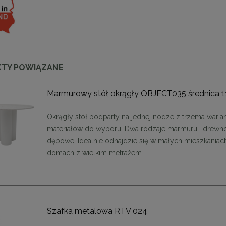
TY POWIĄZANE
Marmurowy stół okrągły OBJECT035 średnica 
Okrągły stół podparty na jednej nodze z trzema waria
enne tapicerowane 40 x 30
Panele ścienne tapicerowane 70 x
materiałów do wyboru. Dwa rodzaje marmuru i drewn
cm + kolory
cm + kolory
dębowe. Idealnie odnajdzie się w małych mieszkaniach 
domach z wielkim metrażem.
48,00 zł
48,00 zł
DO KOSZYKA
DO KOSZYKA
Szafka metalowa RTV 024