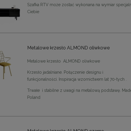
Szafka RTV może zostać wykonana na wymiar specjaln
Ciebie
Metalowe krzesło ALMOND oliwkowe
Metalowe krzesło ALMOND oliwkowe
Krzesło jadalniane.
Połączenie designu i
funkcjonalności.
Inspiracja wzornictwem lat 70-tych .
Trwałe i stabilne z uwagi na metalową podstawę. Made
Poland
ąca CHIC-9, biało złota 75
Lampa wisząca CHIC-6, biało złota
cm
cm
1 999,00 zł
1 999,00 zł
DO KOSZYKA
DO KOSZYKA