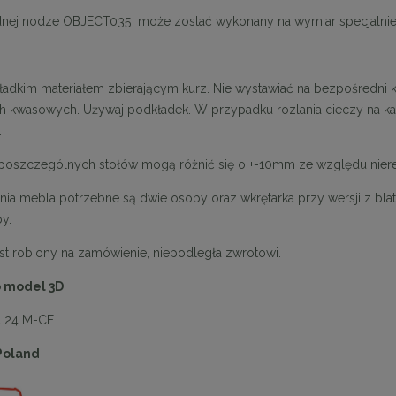
ednej nodze OBJECT035 może zostać wykonany na wymiar specjalnie d
stolik RAGNO 50 marmur /
MaMaison krzesło barowe IRIS beż
ładkim materiałem zbierającym kurz. Nie wystawiać na bezpośredni 
drewno
 kwasowych. Używaj podkładek. W przypadku rozlania cieczy na kam
.
989,11 zł
719,10 zł
oszczególnych stołów mogą różnić się o +-10mm ze względu niereg
a regularna:
1 099,01 zł
Cena regularna:
799,00 zł
niższa cena:
1 099,01 zł
Najniższa cena:
719,10 zł
nia mebla potrzebne są dwie osoby oraz wkrętarka przy wersji z bl
DO KOSZYKA
DO KOSZYKA
by.
est robiony na zamówienie, niepodległa zwrotowi.
o model 3D
a 24 M-CE
Poland