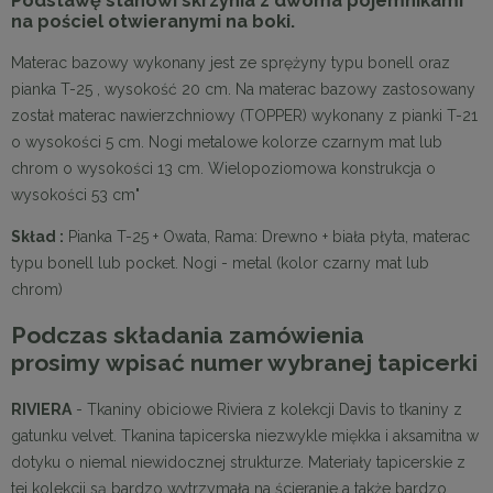
Podstawę stanowi skrzynia z dwoma pojemnikami
na pościel otwieranymi na boki.
Materac bazowy wykonany jest ze sprężyny typu bonell oraz
pianka T-25 , wysokość 20 cm. Na materac bazowy zastosowany
został materac nawierzchniowy (TOPPER) wykonany z pianki T-21
o wysokości 5 cm. Nogi metalowe kolorze czarnym mat lub
chrom o wysokości 13 cm. Wielopoziomowa konstrukcja o
wysokości 53 cm"
Skład :
Pianka T-25 + Owata, Rama: Drewno + biała płyta, materac
typu bonell lub pocket. Nogi - metal (kolor czarny mat lub
chrom)
Podczas składania zamówienia
prosimy wpisać numer wybranej tapicerki
RIVIERA
- Tkaniny obiciowe Riviera z kolekcji Davis to tkaniny z
gatunku velvet. Tkanina tapicerska niezwykle miękka i aksamitna w
dotyku o niemal niewidocznej strukturze. Materiały tapicerskie z
tej kolekcji są bardzo wytrzymała na ścieranie a także bardzo