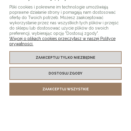
ZAPISZ SIĘ
Pliki cookies i pokrewne im technologie umożliwiają
poprawne działanie strony i pomagają nam dostosować
ofertę do Twoich potrzeb. Możesz zaakceptować
wykorzystanie przez nas wszystkich tych plików i przejść
do sklepu lub dostosować użycie plików do swoich
preferencji, wybierając opcję "Dostosuj zgody".
Więcej o plikach cookies przeczytasz w naszej Polityce
prywatności.
O SKLEPIE
ZAAKCEPTUJ TYLKO NIEZBĘDNE
KONTAKT Z NAMI
DOSTOSUJ ZGODY
MOJE KONTO
ZAAKCEPTUJ WSZYSTKIE
PŁATNOŚCI I DOSTAWA
INFORMACJE