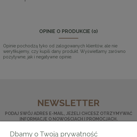
OPINIE O PRODUKCIE (0)
Opinie pochodzą tyko od zalogowanych klientów, ale nie
weryfikujemy, czy kupili dany produkt. Wyświetlamy zarówno
pozytywne, jak i negatywne opinie.
NEWSLETTER
PODAJ SWÓJ ADRES E-MAIL, JEŻELI CHCESZ OTRZYMYWAĆ
INFORMACJE O NOWOŚCIACH I PROMOCJACH.
Dbamy o Twoją prywatność