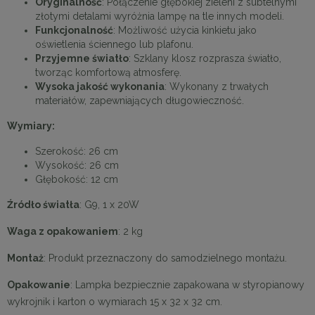
Oryginalność
: Połączenie głębokiej zieleni z subtelnymi
złotymi detalami wyróżnia lampę na tle innych modeli.
Funkcjonalność
: Możliwość użycia kinkietu jako
oświetlenia ściennego lub plafonu.
Przyjemne światło
: Szklany klosz rozprasza światło,
tworząc komfortową atmosferę.
Wysoka jakość wykonania
: Wykonany z trwałych
materiałów, zapewniających długowieczność.
Wymiary:
Szerokość: 26 cm
Wysokość: 26 cm
Głębokość: 12 cm
Źródło światła
: G9, 1 x 20W
Waga z opakowaniem
: 2 kg
Montaż
: Produkt przeznaczony do samodzielnego montażu.
Opakowanie
: Lampka bezpiecznie zapakowana w styropianowy
wykrojnik i karton o wymiarach 15 x 32 x 32 cm.