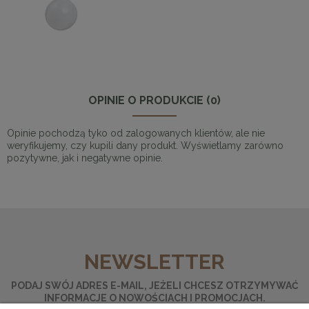
OPINIE O PRODUKCIE (0)
Opinie pochodzą tyko od zalogowanych klientów, ale nie
weryfikujemy, czy kupili dany produkt. Wyświetlamy zarówno
pozytywne, jak i negatywne opinie.
NEWSLETTER
PODAJ SWÓJ ADRES E-MAIL, JEŻELI CHCESZ OTRZYMYWAĆ
INFORMACJE O NOWOŚCIACH I PROMOCJACH.