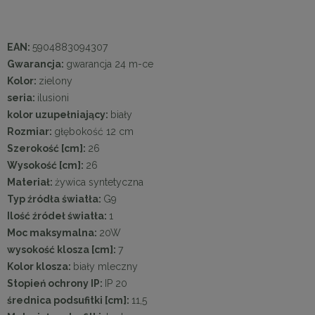
EAN:
5904883094307
Gwarancja:
gwarancja 24 m-ce
Kolor:
zielony
seria:
ilusioni
kolor uzupełniający:
biały
Rozmiar:
głębokość 12 cm
Szerokość [cm]:
26
Wysokość [cm]:
26
Materiał:
żywica syntetyczna
Typ źródła światła:
G9
Ilość źródeł światła:
1
Moc maksymalna:
20W
wysokość klosza [cm]:
7
Kolor klosza:
biały mleczny
Stopień ochrony IP:
IP 20
średnica podsufitki [cm]:
11,5