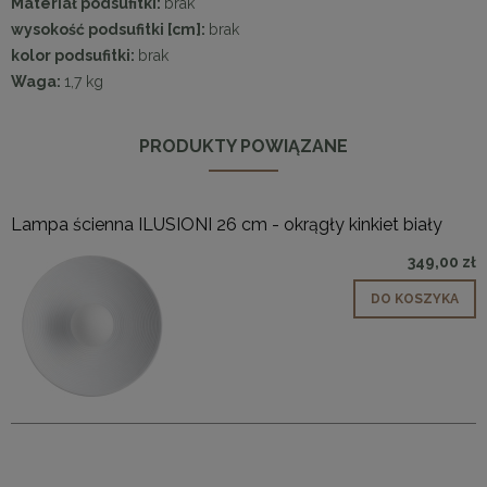
Materiał podsufitki:
brak
wysokość podsufitki [cm]:
brak
kolor podsufitki:
brak
Waga:
1,7 kg
PRODUKTY POWIĄZANE
Lampa ścienna ILUSIONI 26 cm - okrągły kinkiet biały
349,00 zł
DO KOSZYKA