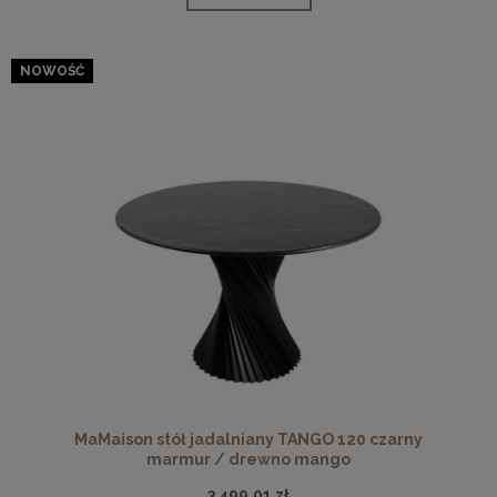
NOWOŚĆ
MaMaison stół jadalniany TANGO 120 czarny
marmur / drewno mango
3 499,01 zł