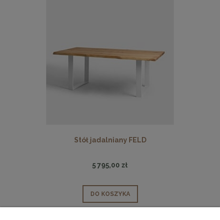
Stół jadalniany FELD
5 795,00 zł
DO KOSZYKA