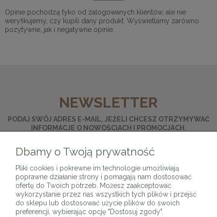
Opinie pochodzą tyko od zalogowanych klientów, ale nie
weryfikujemy, czy kupili dany produkt. Wyświetlamy zarówno
pozytywne, jak i negatywne opinie.
NEWSLETTER
PODAJ SWÓJ ADRES E-MAIL, JEŻELI CHCESZ OTRZYMYWAĆ
INFORMACJE O NOWOŚCIACH I PROMOCJACH.
Dbamy o Twoją prywatność
ZAPISZ SIĘ
Pliki cookies i pokrewne im technologie umożliwiają
poprawne działanie strony i pomagają nam dostosować
ofertę do Twoich potrzeb. Możesz zaakceptować
wykorzystanie przez nas wszystkich tych plików i przejść
do sklepu lub dostosować użycie plików do swoich
preferencji, wybierając opcję "Dostosuj zgody".