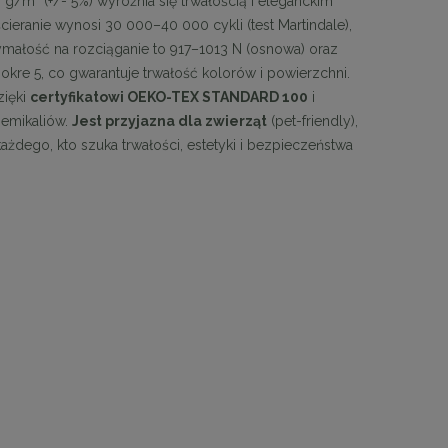
g/m² (+/- 5%) wyróżnia się trwałością i eleganckim
ranie wynosi 30 000–40 000 cykli (test Martindale),
ymałość na rozciąganie to 917–1013 N (osnowa) oraz
owe
MaMaison krzesło SHELLY czarne
MaMaison krzesł
 mokre 5, co gwarantuje trwałość kolorów i powierzchni.
zięki
certyfikatowi OEKO-TEX STANDARD 100
i
emikaliów.
Jest przyjazna dla zwierząt
(pet-friendly),
899,11 zł
899,
każdego, kto szuka trwałości, estetyki i bezpieczeństwa
Cena regularna:
999,01 zł
Cena regular
Najniższa cena:
899,11 zł
Najniższa ce
DO KOSZYKA
DO KO