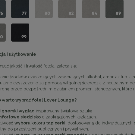
cja i użytkowanie
ać jakość i trwałość fotela, zaleca się:
enne tapicerowane 40 x 30
Panele ścienne tapicerowane 70 x
cm + kolory
cm + kolory
kanie środków czyszczących zawierających alkohol, amoniak lub siln
ularne czyszczenie za pomocą wilgotnej ściereczki z neutralnym de
48,00 zł
48,00 zł
ronę przed bezpośrednim działaniem promieni słonecznych, które m
DO KOSZYKA
DO KOSZYKA
 warto wybrać fotel Lover Lounge?
ignerski wygląd
inspirowany światową sztuką.
fortowe siedzisko
o zaokrąglonych kształtach.
liwość
wyboru koloru tapicerki
, dostosowaną do indywidualnych p
alny do przestrzeni publicznych i prywatnych.