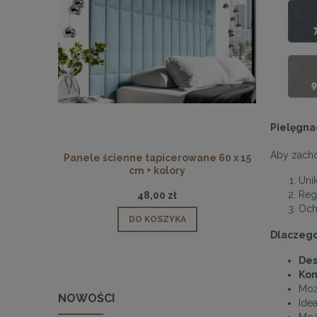
Pielęgna
Aby zachow
Panele ścienne tapicerowane 60 x 15
Panele ści
cm + kolory
Uni
Reg
48,00 zł
Och
DO KOSZYKA
Dlaczego
Des
Kom
Moż
NOWOŚCI
Ide