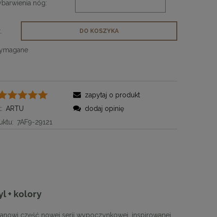
barwienia nóg:
.
DO KOSZYKA
wymagane
zapytaj o produkt
:
ARTU
dodaj opinię
ktu:
7AF9-29121
l + kolory
Stanowi część nowej serii wypoczynkowej, inspirowanej