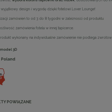
liwość
wyboru koloru tapicerki oraz nóżek
, dostosowanych do in
 wyjątkowy design i wygodę dzięki fotelowi Lover Lounge!
lizacji zamówień to od 3 do 8 tygodni w zależności od produktu
możliwość zamówienia fotela w innej tapicerce.
produkt wykonany na indywidualne zamówienie nie podlega zwrotow
 model 3D
 Poland
ąca CHIC-9, biało złota 75
Lampa wisząca CHIC-6, biało złota
cm
cm
1 999,00 zł
1 999,00 zł
TY POWIĄZANE
DO KOSZYKA
DO KOSZYKA