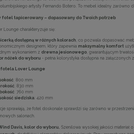
kolumbijskiego artysty Fernando Botero. To mebel idealny zarówno do
fotel tapicerowany – dopasowany do Twoich potrzeb
er Lounge charakteryzuje się:
icerką dostępną w różnych kolorach
, co pozwala dopasować meb
onomicznym designem, który zapewnia
maksymalny komfort
użyt
idnym wykonaniem z
drewna jesionowego
, gwarantującym trwałość
or nóżek do wyboru
- pełna kolorystyka dostępna na załączonych z
fotela Lover Lounge
sokość
: 800 mm
rokość
: 830 mm
bokość
: 760 mm
okość siedziska
: 420 mm
je sprawiają, że fotel doskonale sprawdzi się zarówno w przestrzeniac
omowych salonach.
Wind Davis, kolor do wyboru.
Szenilowa wysokiej jakości materiał o 