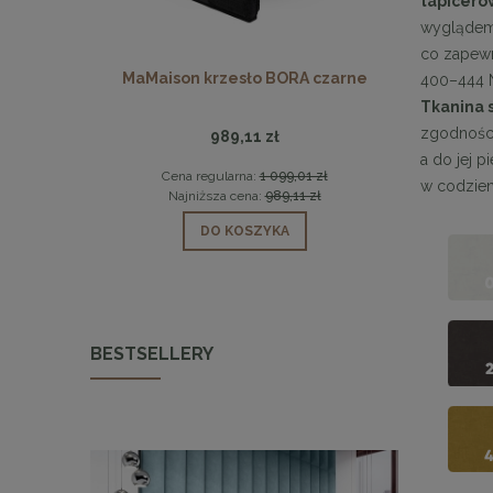
tapicer
wyglądem,
co zapew
5 beżowy /
MaMaison krzesło BORA czarne
MaMais
400–444 N
Tkanina 
zgodności
989,11 zł
a do jej p
 zł
Cena regularna:
1 099,01 zł
Ce
w codzie
 zł
Najniższa cena:
989,11 zł
Na
DO KOSZYKA
BESTSELLERY