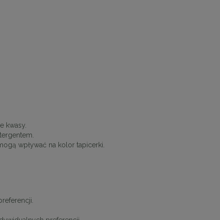
 30
Panele ścienne tapicerowane 70 x 30
cm + kolory
e kwasy.
tergentem.
48,00 zł
ogą wpływać na kolor tapicerki.
DO KOSZYKA
referencji.