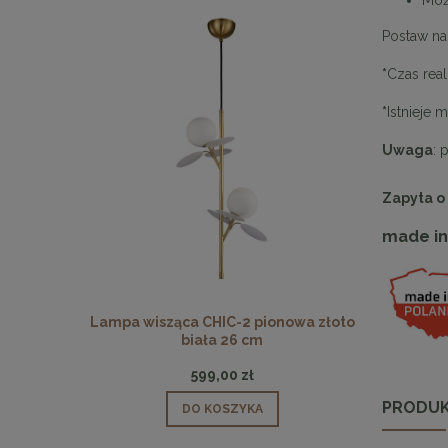
Moż
Postaw na
*
Czas rea
*
Istnieje 
Uwaga
: 
Zapyta o
made in
 pionowa
Lampa wisząca CHIC-2 pionowa złoto
Lampa wisz
biała 26 cm
599,00 zł
PRODUK
DO KOSZYKA