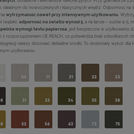
owanych
, dodatków i elementów dekoracyjnych. Przy gramaturze 230 
 idealnym do nowoczesnych i klasycznych wnętrz. Odporność na ście
nia
wytrzymałość nawet przy intensywnym użytkowaniu
. Wytrz
on krzesło KOS beżowe
MaMaison krzesło barowe IRIS beż
 (wątek),
odporność na światło wynosi 5
, a na tarcie – suche 4-5,
spełnia wymogi testu papierosa
, jest bezpieczna w użytkowaniu d
 z rozporządzeniem UE REACH, co potwierdza brak szkodliwych ch
467,10 zł
719,10 zł
ielęgnacji należy stosować delikatne środki. To doskonały wybór dla 
na regularna:
519,00 zł
Cena regularna:
799,00 zł
nnym użytkowaniu.
jniższa cena:
494,10 zł
Najniższa cena:
719,10 zł
DO KOSZYKA
DO KOSZYKA