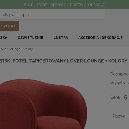
Kliknij teraz i sprawdź nasze promocje!
SZUKAJ
ÓŻKA
OŚWIETLENIE
LUSTRA
AKCESORIA I DEKORACJE
Lover Lounge + kolory
ERSKI FOTEL TAPICEROWANY LOVER LOUNGE + KOLORY
Dostępno
Wysyłka 
5
Cena:
*
Nazwa i 