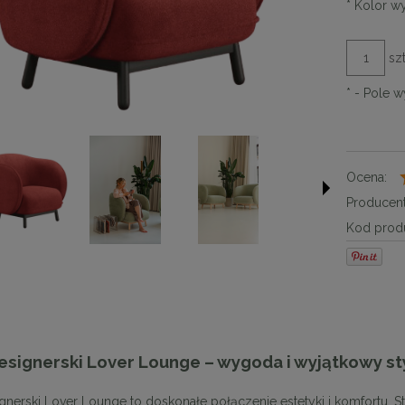
*
Kolor wy
szt
*
- Pole 
Ocena:
Producent
Kod produ
esignerski Lover Lounge – wygoda i wyjątkowy sty
ignerski Lover Lounge to doskonałe połączenie estetyki i komfortu. 