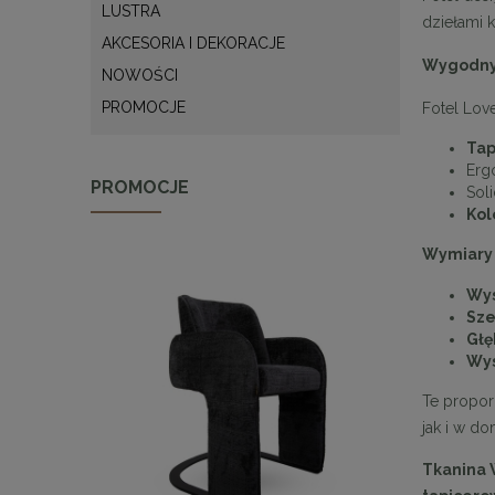
LUSTRA
dziełami 
AKCESORIA I DEKORACJE
Wygodny 
NOWOŚCI
PROMOCJE
Fotel Lov
Tap
Erg
PROMOCJE
Sol
Kol
Wymiary 
Wy
Sze
Głę
Wys
Te proporc
jak i w d
Tkanina 