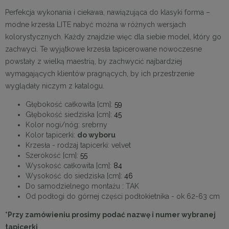
Perfekcja wykonania i ciekawa, nawiązująca do klasyki forma –
modne krzesła LITE nabyć można w różnych wersjach
kolorystycznych. Każdy znajdzie więc dla siebie model, który go
zachwyci. Te wyjątkowe krzesła tapicerowane nowoczesne
powstały z wielką maestrią, by zachwycić najbardziej
wymagających klientów pragnących, by ich przestrzenie
wyglądały niczym z katalogu.
Głębokość całkowita [cm]:
59
Głębokość siedziska [cm]:
45
Kolor nogi/nóg:
srebrny
Kolor tapicerki:
do wyboru
Krzesła - rodzaj tapicerki: velvet
Szerokość [cm]:
55
Wysokość całkowita [cm]:
84
Wysokość do siedziska [cm]:
46
Do samodzielnego montażu : TAK
Od podłogi do górnej części podłokietnika - ok 62-
63
cm
*Przy zamówieniu prosimy podać nazwę i numer wybranej
tapicerki