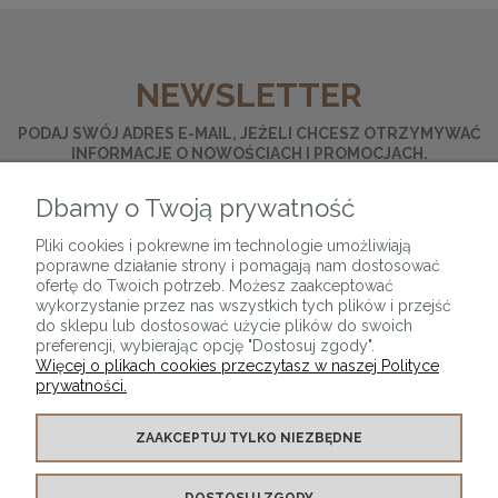
NEWSLETTER
PODAJ SWÓJ ADRES E-MAIL, JEŻELI CHCESZ OTRZYMYWAĆ
INFORMACJE O NOWOŚCIACH I PROMOCJACH.
Dbamy o Twoją prywatność
ZAPISZ SIĘ
Pliki cookies i pokrewne im technologie umożliwiają
poprawne działanie strony i pomagają nam dostosować
ofertę do Twoich potrzeb. Możesz zaakceptować
wykorzystanie przez nas wszystkich tych plików i przejść
do sklepu lub dostosować użycie plików do swoich
preferencji, wybierając opcję "Dostosuj zgody".
Więcej o plikach cookies przeczytasz w naszej Polityce
prywatności.
O SKLEPIE
ZAAKCEPTUJ TYLKO NIEZBĘDNE
KONTAKT Z NAMI